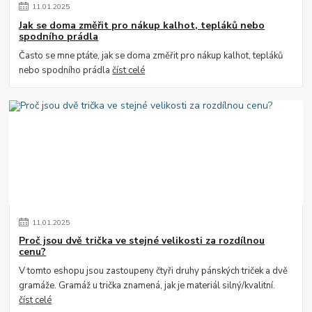
11
.
01
.
2025
Jak se doma změřit pro nákup kalhot, tepláků nebo
spodního prádla
Často se mne ptáte, jak se doma změřit pro nákup kalhot, tepláků
nebo spodního prádla
číst celé
11
.
01
.
2025
Proč jsou dvě trička ve stejné velikosti za rozdílnou
cenu?
V tomto eshopu jsou zastoupeny čtyři druhy pánských triček a dvě
gramáže. Gramáž u trička znamená, jak je materiál silný/kvalitní.
číst celé