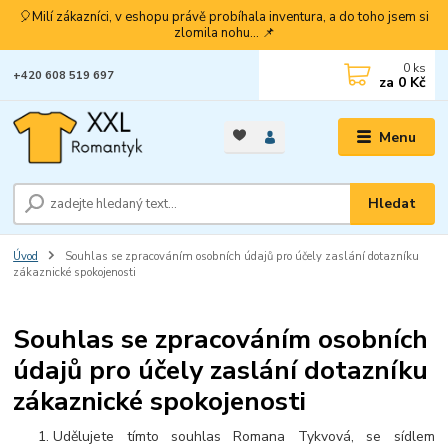
🎈Milí zákazníci, v eshopu právě probíhala inventura, a do toho jsem si
zlomila nohu... 📌
0
ks
+420 608 519 697
za
0 Kč
Menu
Hledat
Úvod
Souhlas se zpracováním osobních údajů pro účely zaslání dotazníku
zákaznické spokojenosti
Souhlas se zpracováním osobních
údajů pro účely zaslání dotazníku
zákaznické spokojenosti
Udělujete tímto souhlas Romana Tykvová, se sídlem