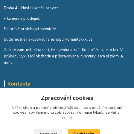
Praha 4 – Nusle ukončil provoz
v kamenné prodejně.
Po právě probíhající inventuře
bude možné nakupovat na eshopu Romantykxxl.cz
Zdá se vám, milí zákazníci, že inventura trvá dlouho? Ano, je to tak. V
průběhu vyklízení obchodu a připravované inventury jsem si zlomila
nohu...
Kontakty
Romana Tykvová
Zpracování cookies
+420 608 519 697
Náš e-shop a partneři potřebují Váš
souhlas
s použitím souborů
cookies, aby Vám mohli zobrazovat informace týkající se Vašich
info@romantykxxl.cz
zájmů.