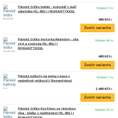
Pánské tričko Indián - pohodář s duší
Skladem 9 ks
válečníka (XL-8XL) | ROMANTYKXXL
480 Kč
/
ks
Zvolit variantu
Pánské tričko motorka Rebelion - síla,
Skladem 48 ks
styl a svoboda (XL-8XL) |
ROMANTYKXXL
480 Kč
/
ks
Zvolit variantu
Pánské kalhoty na gumu v pase v
Skladem 7 ks
nadměrné velikosti | Romantykxxl
2 480 Kč
/
ks
Zvolit variantu
Pánské tričko Kostlivec se sklenkou
Skladem 29 ks
vína - kliďas s nadhledem (XL-8XL) |
ROMANTYKXXL