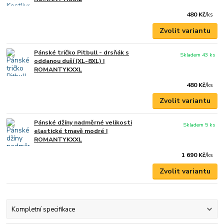
480 Kč
/
ks
Zvolit variantu
Pánské tričko Pitbull - drsňák s
Skladem 43 ks
oddanou duší (XL-8XL) |
ROMANTYKXXL
480 Kč
/
ks
Zvolit variantu
Pánské džíny nadměrné velikosti
Skladem 5 ks
elastické tmavě modré |
ROMANTYKXXL
1 690 Kč
/
ks
Zvolit variantu
Kompletní specifikace