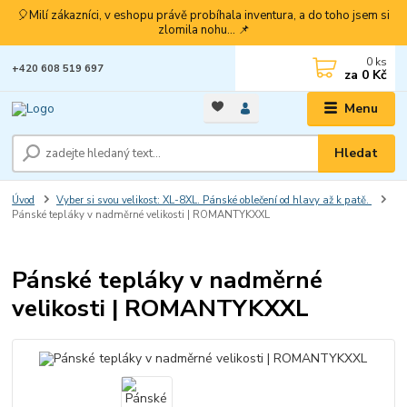
🎈Milí zákazníci, v eshopu právě probíhala inventura, a do toho jsem si
zlomila nohu... 📌
0
ks
+420 608 519 697
za
0 Kč
Menu
Hledat
Úvod
Vyber si svou velikost: XL-8XL. Pánské oblečení od hlavy až k patě.
Pánské tepláky v nadměrné velikosti | ROMANTYKXXL
Pánské tepláky v nadměrné
velikosti | ROMANTYKXXL