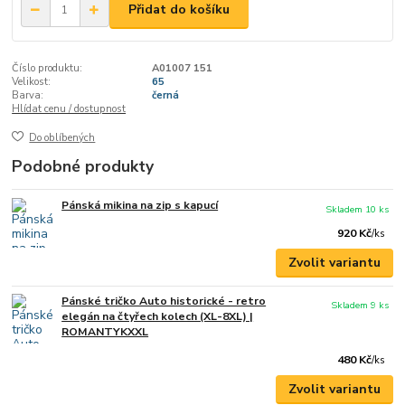
Přidat do košíku
Číslo produktu:
A01007 151
Velikost:
65
Barva:
černá
Hlídat cenu / dostupnost
Do oblíbených
Podobné produkty
Pánská mikina na zip s kapucí
Skladem 10 ks
920 Kč
/
ks
Zvolit variantu
Pánské tričko Auto historické - retro
Skladem 9 ks
elegán na čtyřech kolech (XL-8XL) |
ROMANTYKXXL
480 Kč
/
ks
Zvolit variantu