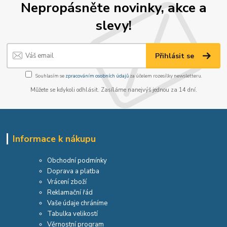
Nepropásněte novinky, akce a
slevy!
Přihlásit se
Souhlasím se
zpracováním osobních údajů
za účelem rozesílky newsletteru.
Můžete se kdykoli odhlásit. Zasíláme nanejvýš jednou za 14 dní.
Informace k nákupu
Obchodní podmínky
Doprava a platba
Vrácení zboží
Reklamační řád
Vaše údaje chráníme
Tabulka velikostí
Věrnostní program