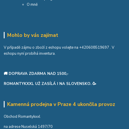
O mně
Mohlo by vás zajímat
V případě zájmu o zboží z eshopu volejte na
+420608519697
. V
eshopu nyní probíhá inventura.
🚚 DOPRAVA ZDARMA NAD 1500,-
ROMANTYKXXL UŽ ZASÍLÁ I NA SLOVENSKO. 🥳
Kamenná prodejna v Praze 4 ukončila provoz
Obchod Romantykxxl
na adrese Nuselská 1497/70