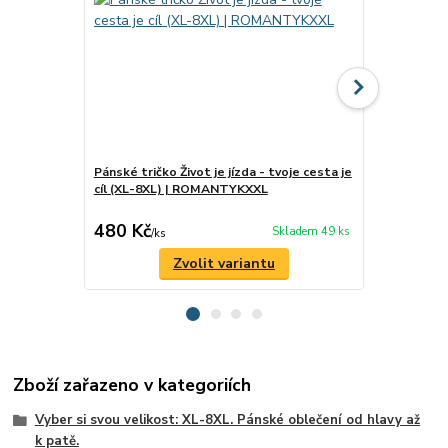
Pánské tričko Život je jízda - tvoje cesta je
Pánské trič
cíl (XL-8XL) | ROMANTYKXXL
drama (XL-
480 Kč
480 Kč
Skladem 49 ks
/
ks
/
ks
Zvolit variantu
Zboží zařazeno v kategoriích
Vyber si svou velikost: XL-8XL. Pánské oblečení od hlavy až
k patě.