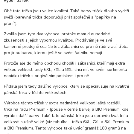
výběr barev.
Obě tato trička jsou velice kvalitní. Také barvy triček dlouho vydrží
svěží (barevná trička doporučuji prát společně s "papírky na
praní").
Zvolila jsem tyto dva výrobce, protože mám dlouhodobé
zkušenosti s jejich výbornou kvalitou. Prodávám je ve své
kamenné prodejně cca 15 let. Zákazníci se pro ně rádi vrací, třeba
pro jinou barvu, kterou ještě ve svém šatníku nemají.
Protože ale do mého obchodu chodili i zákazníci, kteří mají extra
velkou velikost, tedy 6XL, 7XL a 8XL, chci mít ve svém sortimentu
nabídku triček s originálním potiskem i pro ně.
Přidala jsem tedy dalšího výrobce, který se specializuje na kvalitní
pánská trika v těchto velikostech.
Výrobce těchto triček v extra nadměrné velikosti ještě rozdělil
trika na řadu Premium - (pouze v černé barvě) a BIO Premium, kde
vyrábí i další barvy. Také tato pánská trika jsou opravdu kvalitní a
velikosti slušně velké (viz tabulka - trička 6XL, 7XL a 8XL Premium
a BIO Premium). Tento výrobce také uvádí gramáž 180 gramů na