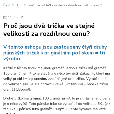
Úvod
Blog
Proč jsou dvě trička ve stejné velikosti za rozdílnou cenu?
11
.
01
.
2025
Proč jsou dvě trička ve stejné
velikosti za rozdílnou cenu?
V tomto eshopu jsou zastoupeny čtyři druhy
pánských triček s originálním potiskem = tři
výrobci.
Každé z těchto triček má jinou gramáž. Jedno z triček má gramáž
155 gramů na m², to je slabší a o něco levnější. Zákazník, který má
velký
problém s pocením,
zvolí zřejmě toto tričko
.
Vyrábí se až
do velikosti 4XL, je ale opravdu velké (viz tabulka - pánská trička
gramáž 155g/m²).
Druhé tričko má gramáž 180 gramů na m², to je silnější a jeho cena
je o něco vyšší. Toto pánské triko se vyrábí až do velikosti 5XL (viz
tabulka - pánská trika gramáž 180g/m²). Tento výrobce má větší