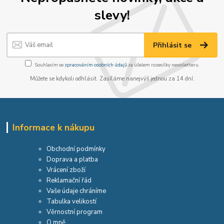
slevy!
Přihlásit se
Souhlasím se
zpracováním osobních údajů
za účelem rozesílky newsletteru.
Můžete se kdykoli odhlásit. Zasíláme nanejvýš jednou za 14 dní.
Informace k nákupu
Obchodní podmínky
Doprava a platba
Vrácení zboží
Reklamační řád
Vaše údaje chráníme
Tabulka velikostí
Věrnostní program
O mně