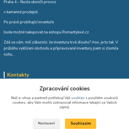
Praha 4 – Nusle ukončil provoz
v kamenné prodejně.
Po právě probíhající inventuře
bude možné nakupovat na eshopu Romantykxxl.cz
Zdá se vám, milí zákazníci, že inventura trvá dlouho? Ano, je to tak. V
průběhu vyklízení obchodu a připravované inventury jsem si zlomila
nohu...
Kontakty
Romana Tykvová
Zpracování cookies
+420 608 519 697
Náš e-shop a partneři potřebují Váš
souhlas
s použitím souborů
cookies, aby Vám mohli zobrazovat informace týkající se Vašich
info@romantykxxl.cz
zájmů.
Souhlasím
Nastavení