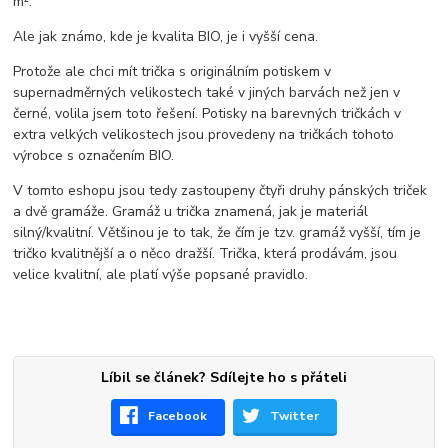
m².
Ale jak známo, kde je kvalita BIO, je i vyšší cena.
Protože ale chci mít trička s originálním potiskem v
supernadměrných velikostech také v jiných barvách než jen v
černé, volila jsem toto řešení. Potisky na barevných tričkách v
extra velkých velikostech jsou provedeny na tričkách tohoto
výrobce s označením BIO.
V tomto eshopu jsou tedy zastoupeny čtyři druhy pánských triček
a dvě gramáže. Gramáž u trička znamená, jak je materiál
silný/kvalitní. Většinou je to tak, že čím je tzv. gramáž vyšší, tím je
tričko kvalitnější a o něco dražší. Trička, která prodávám, jsou
velice kvalitní, ale platí výše popsané pravidlo.
Líbil se článek? Sdílejte ho s přáteli
Facebook
Twitter