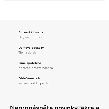
Autorská tvorba
Originální motivy
Dárkové poukazy
Tip na dárek
Jsme spolehliví
bezproblémová výměna
Oblečeme i vás...
velikosti od XL po 8XL
Nepropásněte novinky, akce a