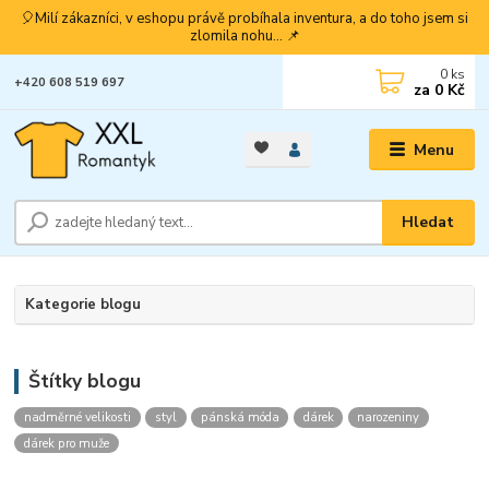
🎈Milí zákazníci, v eshopu právě probíhala inventura, a do toho jsem si
zlomila nohu... 📌
0
ks
+420 608 519 697
za
0 Kč
Menu
Hledat
Kategorie blogu
Štítky blogu
nadměrné velikosti
styl
pánská móda
dárek
narozeniny
dárek pro muže