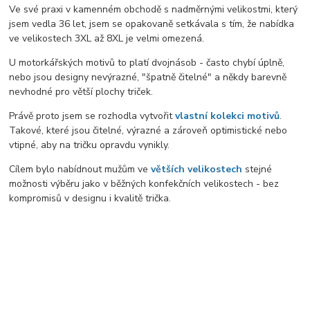
Ve své praxi v kamenném obchodě s nadměrnými velikostmi, který
jsem vedla 36 let, jsem se opakovaně setkávala s tím, že nabídka
ve velikostech 3XL až 8XL je velmi omezená.
U motorkářských motivů to platí dvojnásob - často chybí úplně,
nebo jsou designy nevýrazné, "špatně čitelné" a někdy barevně
nevhodné pro větší plochy triček.
Právě proto jsem se rozhodla vytvořit
vlastní kolekci motivů
.
Takové, které jsou čitelné, výrazné a zároveň optimistické nebo
vtipné, aby na tričku opravdu vynikly.
Cílem bylo nabídnout mužům ve
větších velikostech
stejné
možnosti výběru jako v běžných konfekčních velikostech - bez
kompromisů v designu i kvalitě trička.