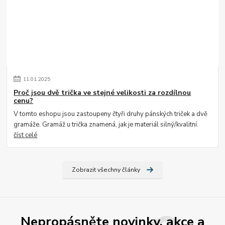
11
.
01
.
2025
Proč jsou dvě trička ve stejné velikosti za rozdílnou
cenu?
V tomto eshopu jsou zastoupeny čtyři druhy pánských triček a dvě
gramáže. Gramáž u trička znamená, jak je materiál silný/kvalitní.
číst celé
Zobrazit všechny články
Nepropásněte novinky, akce a