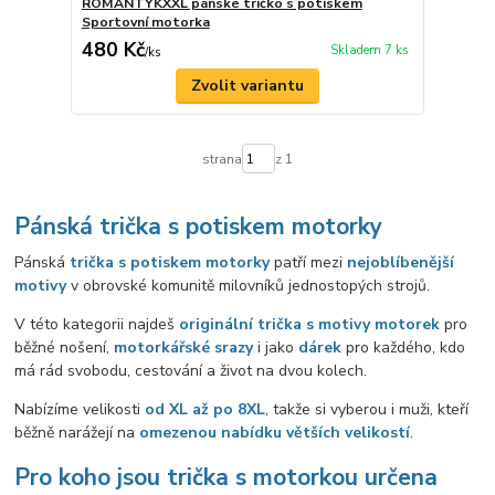
ROMANTYKXXL pánské tričko s potiskem
Sportovní motorka
480 Kč
Skladem 7 ks
/
ks
Zvolit variantu
strana
z 1
Pánská trička s potiskem motorky
Pánská
trička s potiskem motorky
patří mezi
nejoblíbenější
motivy
v obrovské komunitě milovníků jednostopých strojů.
V této kategorii najdeš
originální trička s motivy motorek
pro
běžné nošení,
motorkářské srazy
i jako
dárek
pro každého, kdo
má rád svobodu, cestování a život na dvou kolech.
Nabízíme velikosti
od XL až po 8XL
, takže si vyberou i muži, kteří
běžně narážejí na
omezenou nabídku větších velikostí
.
Pro koho jsou trička s motorkou určena