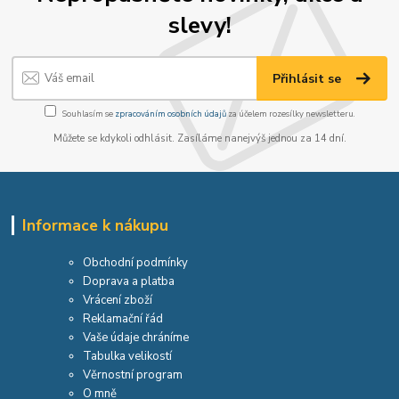
slevy!
Přihlásit se
Souhlasím se
zpracováním osobních údajů
za účelem rozesílky newsletteru.
Můžete se kdykoli odhlásit. Zasíláme nanejvýš jednou za 14 dní.
Informace k nákupu
Obchodní podmínky
Doprava a platba
Vrácení zboží
Reklamační řád
Vaše údaje chráníme
Tabulka velikostí
Věrnostní program
O mně