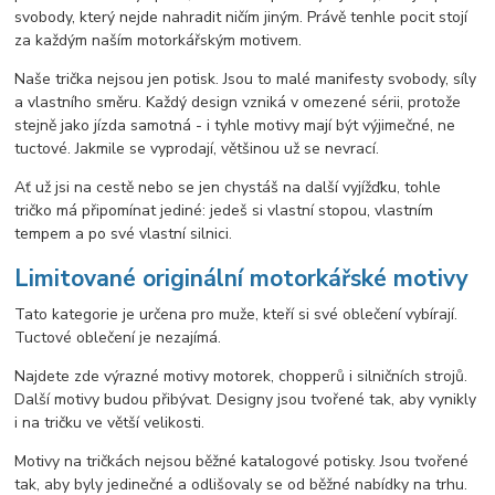
svobody, který nejde nahradit ničím jiným. Právě tenhle pocit stojí
za každým naším motorkářským motivem.
Naše trička nejsou jen potisk. Jsou to malé manifesty svobody, síly
a vlastního směru. Každý design vzniká v omezené sérii, protože
stejně jako jízda samotná - i tyhle motivy mají být výjimečné, ne
tuctové. Jakmile se vyprodají, většinou už se nevrací.
Ať už jsi na cestě nebo se jen chystáš na další vyjížďku, tohle
tričko má připomínat jediné: jedeš si vlastní stopou, vlastním
tempem a po své vlastní silnici.
Limitované originální motorkářské motivy
Tato kategorie je určena pro muže, kteří si své oblečení vybírají.
Tuctové oblečení je nezajímá.
Najdete zde výrazné motivy motorek, chopperů i silničních strojů.
Další motivy budou přibývat. Designy jsou tvořené tak, aby vynikly
i na tričku ve větší velikosti.
Motivy na tričkách nejsou běžné katalogové potisky. Jsou tvořené
tak, aby byly jedinečné a odlišovaly se od běžné nabídky na trhu.