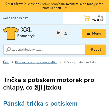
🎈Milí zákazníci, v eshopu právě probíhala inventura, a do toho jsem si
zlomila nohu... 📌
0
ks
+420 608 519 697
za
0 Kč
Menu
Hledat
Úvod
Pánská trička s potiskem XL-8XL
Trička s potiskem motorky
Trička s potiskem motorek pro
chlapy, co žijí jízdou
Pánská trička s potiskem