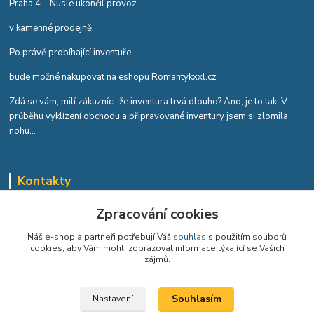
Praha 4 – Nusle ukončil provoz
v kamenné prodejně.
Po právě probíhající inventuře
bude možné nakupovat na eshopu Romantykxxl.cz
Zdá se vám, milí zákazníci, že inventura trvá dlouho? Ano, je to tak. V
průběhu vyklízení obchodu a připravované inventury jsem si zlomila
nohu...
Kontakty
Romana Tykvová
Zpracování cookies
+420 608 519 697
Náš e-shop a partneři potřebují Váš
souhlas
s použitím souborů
cookies, aby Vám mohli zobrazovat informace týkající se Vašich
info@romantykxxl.cz
zájmů.
Souhlasím
Nastavení