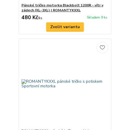
Pánské tričko motorka Blackbolt 1200R - vítr v
zádech (XL-3XL) | ROMANTYKXXL
480 Kč
Skladem 9 ks
/
ks
Zvolit variantu