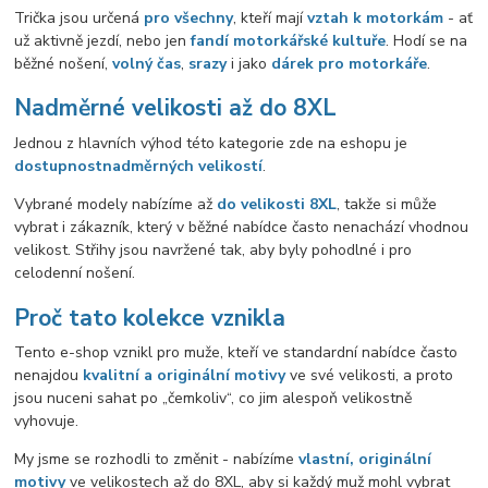
Trička jsou určená
pro všechny
, kteří mají
vztah k motorkám
- ať
už aktivně jezdí, nebo jen
fandí motorkářské kultuře
. Hodí se na
běžné nošení,
volný čas
,
srazy
i jako
dárek pro motorkáře
.
Nadměrné velikosti až do 8XL
Jednou z hlavních výhod této kategorie zde na eshopu je
dostupnost
nadměrných velikostí
.
Vybrané modely nabízíme až
do velikosti 8XL
, takže si může
vybrat i zákazník, který v běžné nabídce často nenachází vhodnou
velikost. Střihy jsou navržené tak, aby byly pohodlné i pro
celodenní nošení.
Proč tato kolekce vznikla
Tento e-shop vznikl pro muže, kteří ve standardní nabídce často
nenajdou
kvalitní a originální motivy
ve své velikosti, a proto
jsou nuceni sahat po „čemkoliv“, co jim alespoň velikostně
vyhovuje.
My jsme se rozhodli to změnit - nabízíme
vlastní, originální
motivy
ve velikostech až do 8XL, aby si každý muž mohl vybrat