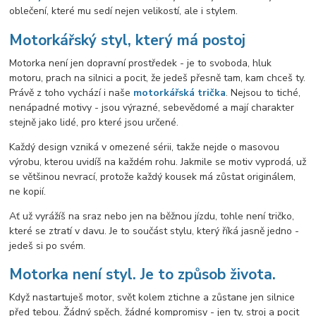
oblečení, které mu sedí nejen velikostí, ale i stylem.
Motorkářský styl, který má postoj
Motorka není jen dopravní prostředek - je to svoboda, hluk
motoru, prach na silnici a pocit, že jedeš přesně tam, kam chceš ty.
Právě z toho vychází i naše
motorkářská trička
. Nejsou to tiché,
nenápadné motivy - jsou výrazné, sebevědomé a mají charakter
stejně jako lidé, pro které jsou určené.
Každý design vzniká v omezené sérii, takže nejde o masovou
výrobu, kterou uvidíš na každém rohu. Jakmile se motiv vyprodá, už
se většinou nevrací, protože každý kousek má zůstat originálem,
ne kopií.
Ať už vyrážíš na sraz nebo jen na běžnou jízdu, tohle není tričko,
které se ztratí v davu. Je to součást stylu, který říká jasně jedno -
jedeš si po svém.
Motorka není styl. Je to způsob života.
Když nastartuješ motor, svět kolem ztichne a zůstane jen silnice
před tebou. Žádný spěch, žádné kompromisy - jen ty, stroj a pocit