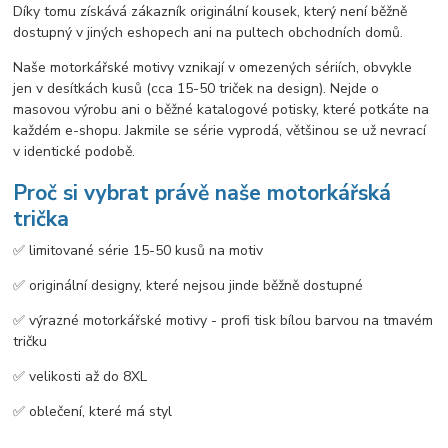
Díky tomu získává zákazník originální kousek, který není běžně
dostupný v jiných eshopech ani na pultech obchodních domů.
Naše motorkářské motivy vznikají v omezených sériích, obvykle
jen v desítkách kusů (cca 15-50 triček na design). Nejde o
masovou výrobu ani o běžné katalogové potisky, které potkáte na
každém e-shopu. Jakmile se série vyprodá, většinou se už nevrací
v identické podobě.
Proč si vybrat právě naše motorkářská
trička
✅️ limitované série 15-50 kusů na motiv
✅️ originální designy, které nejsou jinde běžně dostupné
✅️ výrazné motorkářské motivy - profi tisk bílou barvou na tmavém
tričku
✅️ velikosti až do 8XL
✅️ oblečení, které má styl