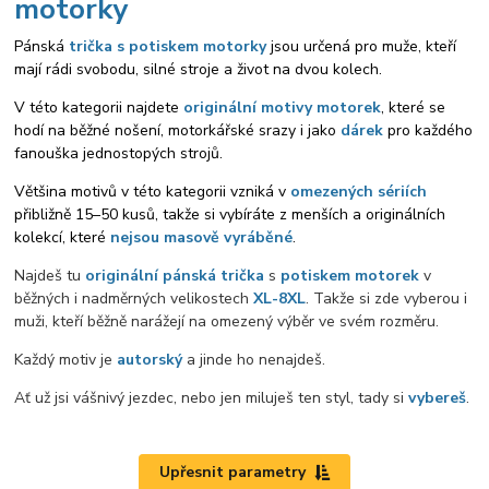
motorky
Pánská
trička s potiskem motorky
jsou určená pro muže, kteří
mají rádi svobodu, silné stroje a život na dvou kolech.
V této kategorii najdete
originální motivy motorek
, které se
hodí na běžné nošení, motorkářské srazy i jako
dárek
pro každého
fanouška jednostopých strojů.
Většina motivů v této kategorii vzniká v
omezených sériích
přibližně 15–50 kusů, takže si vybíráte z menších a originálních
kolekcí, které
nejsou masově vyráběné
.
Najdeš tu
originální pánská trička
s
potiskem motorek
v
běžných i nadměrných velikostech
XL-8XL
. Takže si zde vyberou i
muži, kteří běžně narážejí na omezený výběr ve svém rozměru.
Každý motiv je
autorský
a jinde ho nenajdeš.
Ať už jsi vášnivý jezdec, nebo jen miluješ ten styl, tady si
vybereš
.
Upřesnit parametry