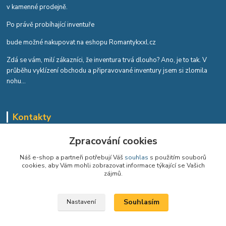
v kamenné prodejně.
Po právě probíhající inventuře
bude možné nakupovat na eshopu Romantykxxl.cz
Zdá se vám, milí zákazníci, že inventura trvá dlouho? Ano, je to tak. V
průběhu vyklízení obchodu a připravované inventury jsem si zlomila
nohu...
Kontakty
Romana Tykvová
Zpracování cookies
+420 608 519 697
Náš e-shop a partneři potřebují Váš
souhlas
s použitím souborů
cookies, aby Vám mohli zobrazovat informace týkající se Vašich
info@romantykxxl.cz
zájmů.
Souhlasím
Nastavení