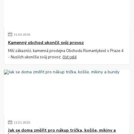
31
.
03
.
2026
Kamenný obchod ukončil svůj provoz
Milí zákazníci, kamenná prodejna Obchodu Romantykxxl v Praze 4
- Nuslích ukončila svůj provoz.
číst celé
11
.
01
.
2025
Jak se doma změřit pro nákup trička, košile, mikiny a