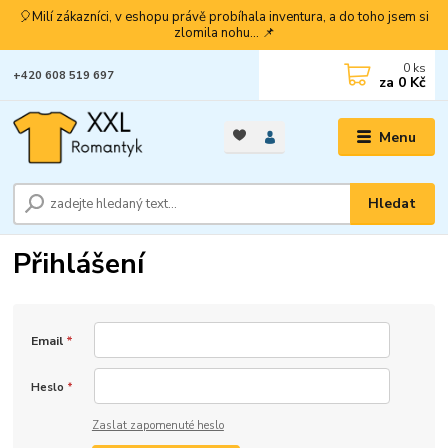
🎈Milí zákazníci, v eshopu právě probíhala inventura, a do toho jsem si
zlomila nohu... 📌
0
ks
+420 608 519 697
za
0 Kč
Menu
Hledat
Přihlášení
Email
*
Heslo
*
Zaslat zapomenuté heslo