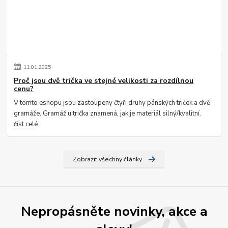
11
.
01
.
2025
Proč jsou dvě trička ve stejné velikosti za rozdílnou
cenu?
V tomto eshopu jsou zastoupeny čtyři druhy pánských triček a dvě
gramáže. Gramáž u trička znamená, jak je materiál silný/kvalitní.
číst celé
Zobrazit všechny články
Nepropásněte novinky, akce a