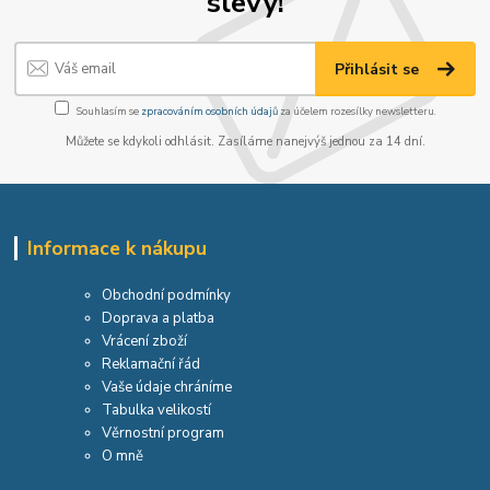
slevy!
Přihlásit se
Souhlasím se
zpracováním osobních údajů
za účelem rozesílky newsletteru.
Můžete se kdykoli odhlásit. Zasíláme nanejvýš jednou za 14 dní.
Informace k nákupu
Obchodní podmínky
Doprava a platba
Vrácení zboží
Reklamační řád
Vaše údaje chráníme
Tabulka velikostí
Věrnostní program
O mně