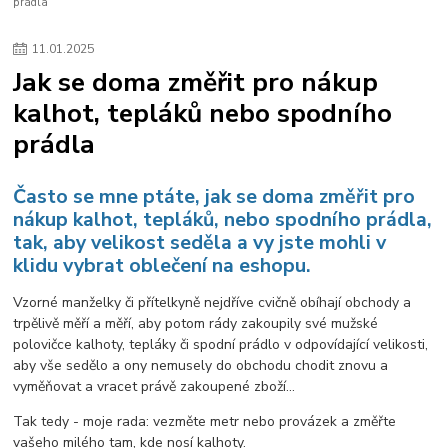
prádla
11
.
01
.
2025
Jak se doma změřit pro nákup
kalhot, tepláků nebo spodního
prádla
Často se mne ptáte, jak se doma změřit pro
nákup kalhot, tepláků, nebo spodního prádla,
tak, aby velikost seděla a vy jste mohli v
klidu vybrat oblečení na eshopu.
Vzorné manželky či přítelkyně nejdříve cvičně obíhají obchody a
trpělivě měří a měří, aby potom rády zakoupily své mužské
polovičce kalhoty, tepláky či spodní prádlo v odpovídající velikosti,
aby vše sedělo a ony nemusely do obchodu chodit znovu a
vyměňovat a vracet právě zakoupené zboží...
Tak tedy - moje rada: vezměte metr nebo provázek a změřte
vašeho milého tam, kde nosí kalhoty.