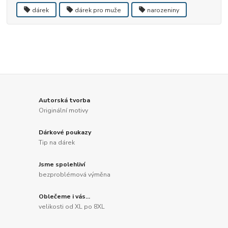
dárek
dárek pro muže
narozeniny
Autorská tvorba
Originální motivy
Dárkové poukazy
Tip na dárek
Jsme spolehliví
bezproblémová výměna
Oblečeme i vás...
velikosti od XL po 8XL