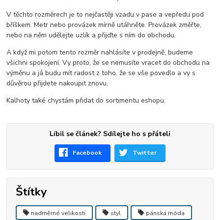
V těchto rozměrech je to nejčastěji vzadu v pase a vepředu pod
bříškem. Metr nebo provázek mírně utáhněte. Provázek změřte,
nebo na něm udělejte uzlík a přijďte s ním do obchodu.
A když mi potom tento rozměr nahlásíte v prodejně, budeme
všichni spokojení. Vy proto, že se nemusíte vracet do obchodu na
výměnu a já budu mít radost z toho, že se vše povedlo a vy s
důvěrou přijdete nakoupit znovu.
Kalhoty také chystám přidat do sortimentu eshopu.
Líbil se článek? Sdílejte ho s přáteli
Facebook
Twitter
Štítky
nadměrné velikosti
styl
pánská móda