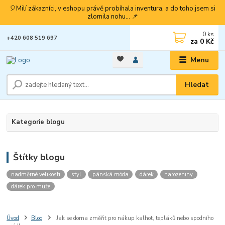
🎈Milí zákazníci, v eshopu právě probíhala inventura, a do toho jsem si
zlomila nohu... 📌
0
ks
+420 608 519 697
za
0 Kč
Menu
Hledat
Kategorie blogu
Štítky blogu
nadměrné velikosti
styl
pánská móda
dárek
narozeniny
dárek pro muže
Úvod
Blog
Jak se doma změřit pro nákup kalhot, tepláků nebo spodního