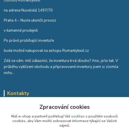
Obchod Romantykxxl
na adrese Nuselská 1497/70
Praha 4 – Nusle ukončil provoz
v kamenné prodejně.
Po právě probíhající inventuře
bude možné nakupovat na eshopu Romantykxxl.cz
Zdá se vám, milí zákazníci, že inventura trvá dlouho? Ano, je to tak. V
průběhu vyklízení obchodu a připravované inventury jsem si zlomila
nohu...
Kontakty
Romana Tykvová
Zpracování cookies
+420 608 519 697
Náš e-shop a partneři potřebují Váš
souhlas
s použitím souborů
cookies, aby Vám mohli zobrazovat informace týkající se Vašich
info@romantykxxl.cz
zájmů.