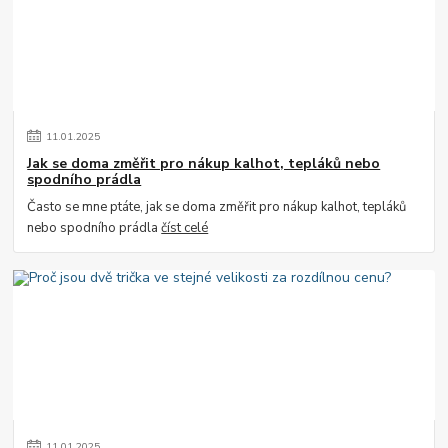
11
.
01
.
2025
Jak se doma změřit pro nákup kalhot, tepláků nebo
spodního prádla
Často se mne ptáte, jak se doma změřit pro nákup kalhot, tepláků
nebo spodního prádla
číst celé
11
.
01
.
2025