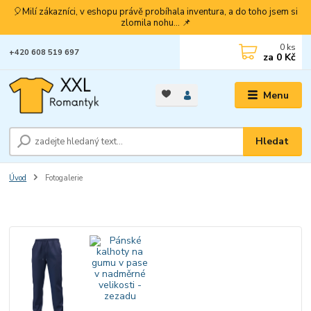
🎈Milí zákazníci, v eshopu právě probíhala inventura, a do toho jsem si
zlomila nohu... 📌
0
ks
+420 608 519 697
za
0 Kč
Menu
Hledat
Úvod
Fotogalerie