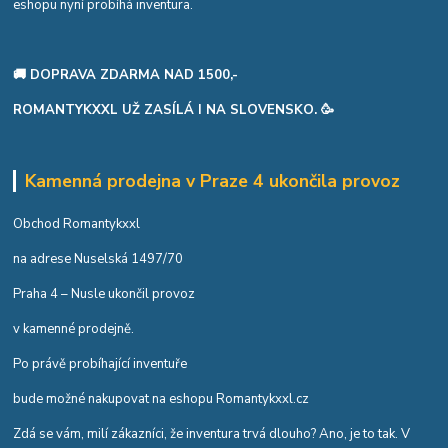
eshopu nyní probíhá inventura.
🚚 DOPRAVA ZDARMA NAD 1500,-
ROMANTYKXXL UŽ ZASÍLÁ I NA SLOVENSKO. 🥳
Kamenná prodejna v Praze 4 ukončila provoz
Obchod Romantykxxl
na adrese Nuselská 1497/70
Praha 4 – Nusle ukončil provoz
v kamenné prodejně.
Po právě probíhající inventuře
bude možné nakupovat na eshopu Romantykxxl.cz
Zdá se vám, milí zákazníci, že inventura trvá dlouho? Ano, je to tak. V