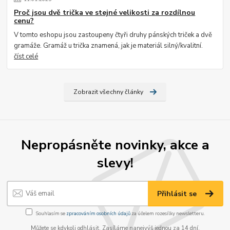
Proč jsou dvě trička ve stejné velikosti za rozdílnou
cenu?
V tomto eshopu jsou zastoupeny čtyři druhy pánských triček a dvě
gramáže. Gramáž u trička znamená, jak je materiál silný/kvalitní.
číst celé
Zobrazit všechny články
Nepropásněte novinky, akce a
slevy!
Přihlásit se
Souhlasím se
zpracováním osobních údajů
za účelem rozesílky newsletteru.
Můžete se kdykoli odhlásit. Zasíláme nanejvýš jednou za 14 dní.