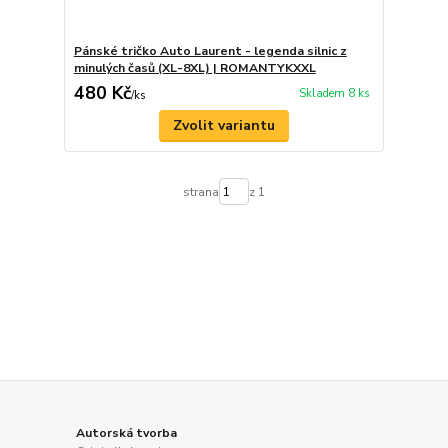
Pánské tričko Auto Laurent - legenda silnic z
minulých časů (XL-8XL) | ROMANTYKXXL
480 Kč
Skladem 8 ks
/
ks
Zvolit variantu
strana
z 1
Autorská tvorba