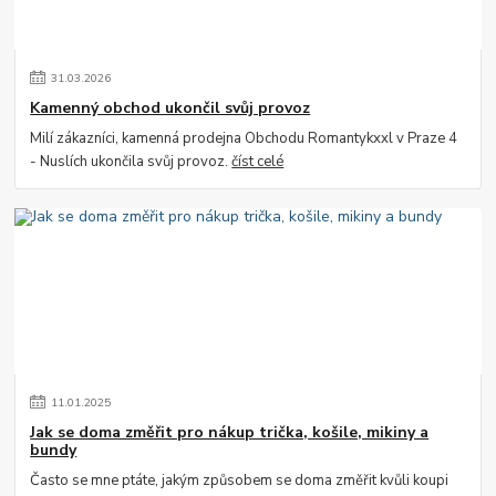
31
.
03
.
2026
Kamenný obchod ukončil svůj provoz
Milí zákazníci, kamenná prodejna Obchodu Romantykxxl v Praze 4
- Nuslích ukončila svůj provoz.
číst celé
11
.
01
.
2025
Jak se doma změřit pro nákup trička, košile, mikiny a
bundy
Často se mne ptáte, jakým způsobem se doma změřit kvůli koupi