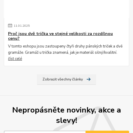
11
.
01
.
2025
Proč jsou dvě trička ve stejné velikosti za rozdílnou
cenu?
V tomto eshopu jsou zastoupeny čtyři druhy pánských triček a dvě
gramáže. Gramáž u trička znamená, jak je materiál silný/kvalitní.
číst celé
Zobrazit všechny články
Nepropásněte novinky, akce a
slevy!