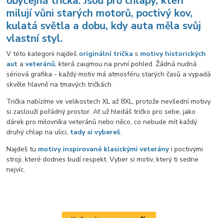
obyčejná trička. Jsou pro chlapy, kteří
milují vůni starých motorů, poctivý kov,
kulatá světla a dobu, kdy auta měla svůj
vlastní styl.
V této kategorii najdeš
originální trička
s
motivy historických
aut
a
veteránů
, která zaujmou na první pohled. Žádná nudná
sériová grafika - každý motiv má atmosféru starých časů a vypadá
skvěle hlavně na tmavých tričkách.
Trička nabízíme ve velikostech XL až 8XL, protože nevšední motivy
si zaslouží pořádný prostor. Ať už hledáš tričko pro sebe, jako
dárek pro milovníka veteránů nebo něco, co nebude mít každý
druhý chlap na ulici,
tady si vybereš
.
Najdeš tu
motivy inspirované klasickými veterány
i poctivými
stroji, které dodnes budí respekt. Vyber si motiv, který ti sedne
nejvíc.