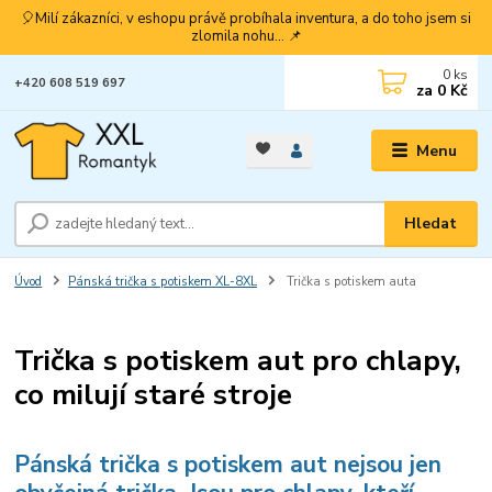
🎈Milí zákazníci, v eshopu právě probíhala inventura, a do toho jsem si
zlomila nohu... 📌
0
ks
+420 608 519 697
za
0 Kč
Menu
Hledat
Úvod
Pánská trička s potiskem XL-8XL
Trička s potiskem auta
Trička s potiskem aut pro chlapy,
co milují staré stroje
Pánská trička s potiskem aut nejsou jen