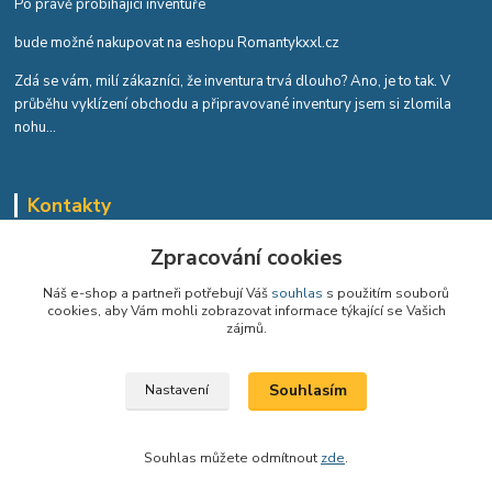
Po právě probíhající inventuře
bude možné nakupovat na eshopu Romantykxxl.cz
Zdá se vám, milí zákazníci, že inventura trvá dlouho? Ano, je to tak. V
průběhu vyklízení obchodu a připravované inventury jsem si zlomila
nohu...
Kontakty
Romana Tykvová
Zpracování cookies
+420 608 519 697
Náš e-shop a partneři potřebují Váš
souhlas
s použitím souborů
cookies, aby Vám mohli zobrazovat informace týkající se Vašich
info@romantykxxl.cz
zájmů.
Souhlasím
Nastavení
Souhlas můžete odmítnout
zde
.
Vytvořeno na
Eshop-rychle.cz