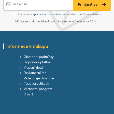
Přihlásit se
Souhlasím se
zpracováním osobních údajů
za účelem rozesílky newsletteru.
Můžete se kdykoli odhlásit. Zasíláme nanejvýš jednou za 14 dní.
Informace k nákupu
Obchodní podmínky
Doprava a platba
Vrácení zboží
Reklamační řád
Vaše údaje chráníme
Tabulka velikostí
Věrnostní program
O mně