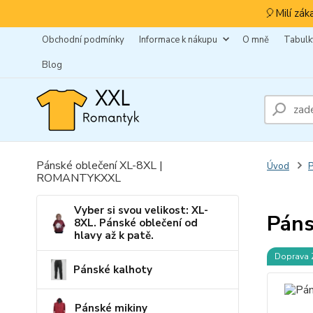
🎈Milí zák
Obchodní podmínky
Informace k nákupu
O mně
Tabulky
Blog
Pánské oblečení XL-8XL |
Úvod
ROMANTYKXXL
Vyber si svou velikost: XL-
Páns
8XL. Pánské oblečení od
hlavy až k patě.
Doprava
Pánské kalhoty
Pánské mikiny