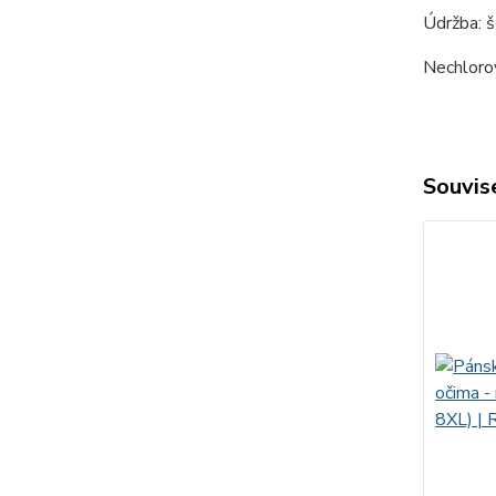
Údržba: š
Nechlorov
Souvise