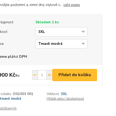
ožijte podzimní a zimní dny stylově s...
celý popis
tupnost
Skladem 1 ks
ikost
va
sme plátci DPH
900 Kč
Přidat do košíku
/
ks
roduktu:
D01003 001
Velikost:
3XL
tmavě modrá
Hlídat cenu / dostupnost
oblíbených