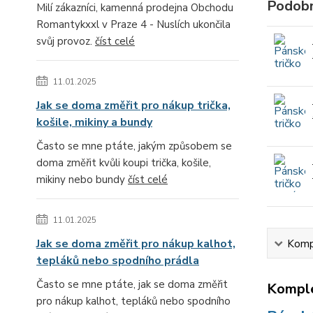
Podobn
Milí zákazníci, kamenná prodejna Obchodu
Romantykxxl v Praze 4 - Nuslích ukončila
svůj provoz.
číst celé
11.01.2025
Jak se doma změřit pro nákup trička,
košile, mikiny a bundy
Často se mne ptáte, jakým způsobem se
doma změřit kvůli koupi trička, košile,
mikiny nebo bundy
číst celé
11.01.2025
Jak se doma změřit pro nákup kalhot,
Kompl
tepláků nebo spodního prádla
Často se mne ptáte, jak se doma změřit
Komple
pro nákup kalhot, tepláků nebo spodního