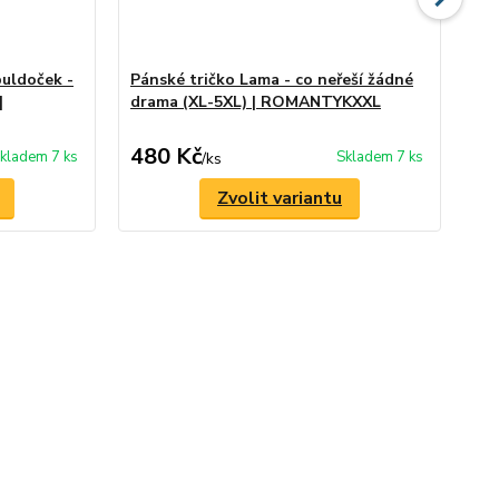
buldoček -
Pánské tričko Lama - co neřeší žádné
El
|
drama (XL-5XL) | ROMANTYKXXL
v 
480 Kč
1 
kladem 7 ks
Skladem 7 ks
/
ks
Zvolit variantu