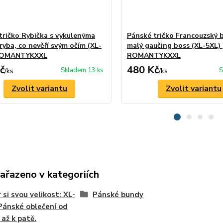
tričko Rybička s vykulenýma
Pánské tričko Francouzský 
ryba, co nevěří svým očím (XL-
malý gaučing boss (XL-5XL) 
 ROMANTYKXXL
ROMANTYKXXL
č
480 Kč
Skladem 13 ks
S
/
ks
/
ks
Zvolit variantu
Zvolit variantu
zařazeno v kategoriích
 si svou velikost: XL-
Pánské bundy
Pánské oblečení od
 až k patě.