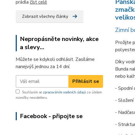
Pánská
prádla
číst celé
zmačka
veliko
Zobrazit všechny články
Zimní b
Nepropásněte novinky, akce
Prožijte 
a slevy...
polyester
Můžete se kdykoli odhlásit. Zasíláme
Díky vodn
nanejvýš jednou za 14 dní.
Bunda nab
nebo kalh
Přihlásit se
- Spodní 
Souhlasím se
zpracováním osobních údajů
za účelem
rozesílky newsletteru.
- Složení
- Nadčaso
Facebook - připojte se
- Struktu