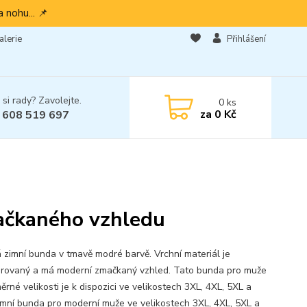
 nohu... 📌
alerie
Přihlášení
 si rady? Zavolejte.
0
ks
za
0 Kč
 608 519 697
ačkaného vzhledu
 zimní bunda v tmavě modré barvě. Vrchní materiál je
urovaný a má moderní zmačkaný vzhled. Tato bunda pro muže
rné velikosti je k dispozici ve velikostech 3XL, 4XL, 5XL a
imní bunda pro moderní muže ve velikostech 3XL, 4XL, 5XL a