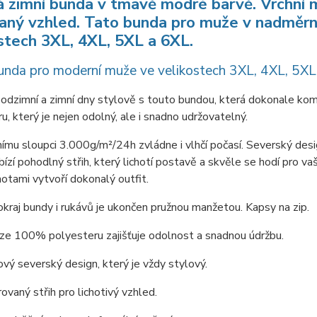
 zimní bunda v tmavě modré barvě. Vrchní m
ný vzhled. Tato bunda pro muže v nadměrné v
stech 3XL, 4XL, 5XL a 6XL.
unda pro moderní muže ve velikostech 3XL, 4XL, 5XL
podzimní a zimní dny stylově s touto bundou, která dokonale ko
u, který je nejen odolný, ale i snadno udržovatelný.
ímu sloupci 3.000g/m²/24h zvládne i vlhčí počasí. Severský desig
ízí pohodlný střih, který lichotí postavě a skvěle se hodí pro va
otami vytvoří dokonalý outfit.
okraj bundy i rukávů je ukončen pružnou manžetou. Kapsy na zip.
 ze 100% polyesteru zajišťuje odolnost a snadnou údržbu.
vý severský design, který je vždy stylový.
rovaný střih pro lichotivý vzhled.