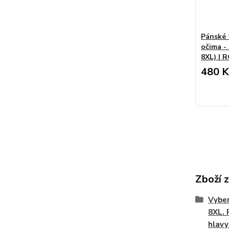
Pánské 
očima - 
8XL) |
480 K
Zboží 
Vyber
8XL. 
hlavy