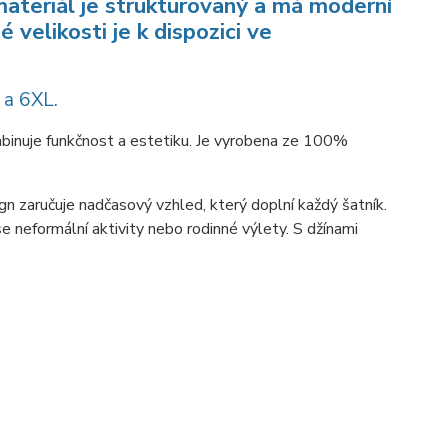
ateriál je strukturovaný a má moderní
elikosti je k dispozici ve
 a 6XL.
mbinuje funkčnost a estetiku. Je vyrobena ze 100%
n zaručuje nadčasový vzhled, který doplní každý šatník.
še neformální aktivity nebo rodinné výlety. S džínami