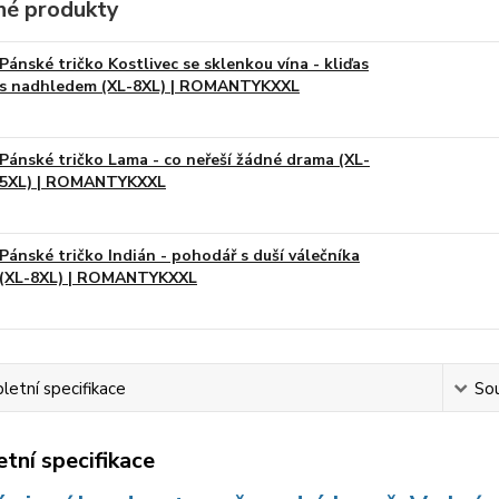
é produkty
Pánské tričko Kostlivec se sklenkou vína - kliďas
s nadhledem (XL-8XL) | ROMANTYKXXL
Pánské tričko Lama - co neřeší žádné drama (XL-
5XL) | ROMANTYKXXL
Pánské tričko Indián - pohodář s duší válečníka
(XL-8XL) | ROMANTYKXXL
etní specifikace
Sou
tní specifikace