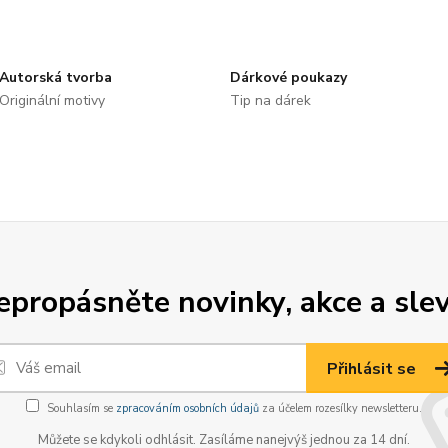
Autorská tvorba
Dárkové poukazy
Originální motivy
Tip na dárek
epropásněte novinky, akce a slev
Přihlásit se
Souhlasím se
zpracováním osobních údajů
za účelem rozesílky newsletteru.
Můžete se kdykoli odhlásit. Zasíláme nanejvýš jednou za 14 dní.