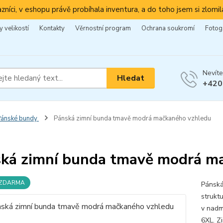
azníci, v eshopu právě probíhala inventura, a do toho jsem si zlomila
 velikostí
Kontakty
Věrnostní program
Ochrana soukromí
Fotog
Nevíte
Hledat
+420
Pánské bundy
Pánská zimní bunda tmavě modrá mačkaného vzhledu
ká zimní bunda tmavě modrá m
 ZDARMA
Pánská
strukt
v nadmě
6XL. Z