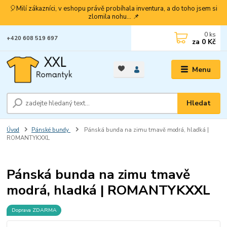
🎈Milí zákazníci, v eshopu právě probíhala inventura, a do toho jsem si
zlomila nohu... 📌
0
ks
+420 608 519 697
za
0 Kč
Menu
Hledat
Úvod
Pánské bundy
Pánská bunda na zimu tmavě modrá, hladká |
ROMANTYKXXL
Pánská bunda na zimu tmavě
modrá, hladká | ROMANTYKXXL
Doprava ZDARMA