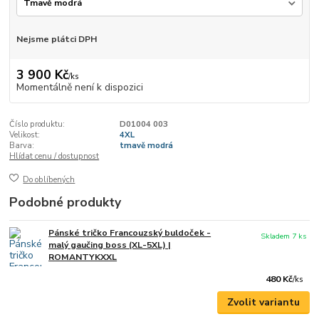
Nejsme plátci DPH
3 900 Kč
/
ks
Momentálně není k dispozici
Číslo produktu:
D01004 003
Velikost:
4XL
Barva:
tmavě modrá
Hlídat cenu / dostupnost
Do oblíbených
Podobné produkty
Pánské tričko Francouzský buldoček -
Skladem 7 ks
malý gaučing boss (XL-5XL) |
ROMANTYKXXL
480 Kč
/
ks
Zvolit variantu