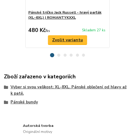
Pánské tričko Jack Russell - hravý parťák
Pánské trič
(XL-6XL) | ROMANTYKXXL
silnic z minu
ROMANTYK
480 Kč
480 Kč
Skladem 27 ks
/
ks
/
ks
Zvolit variantu
Zboží zařazeno v kategoriích
Vyber si svou velikost: XL-8XL. Pánské oblečení od hlavy až
k patě.
Pánské bundy
Autorská tvorba
Originální motivy