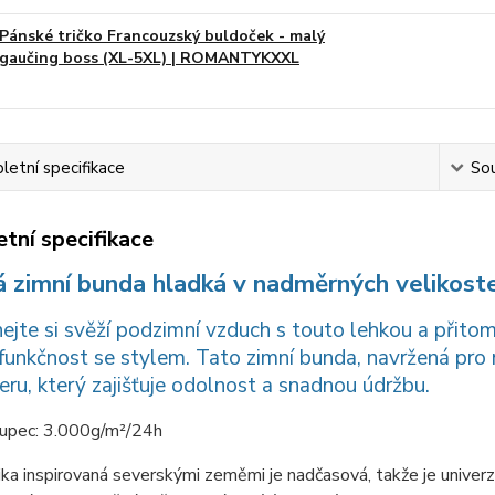
Pánské tričko Francouzský buldoček - malý
gaučing boss (XL-5XL) | ROMANTYKXXL
etní specifikace
Sou
tní specifikace
á zimní bunda hladká v nadměrných velikos
ejte si svěží podzimní vzduch s touto lehkou a přito
 funkčnost se stylem. Tato zimní bunda, navržená pr
eru, který zajišťuje odolnost a snadnou údržbu.
oupec: 3.000g/m²/24h
tika inspirovaná severskými zeměmi je nadčasová, takže je univ