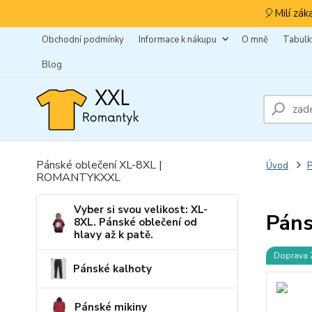
🎈Milí zák
Obchodní podmínky
Informace k nákupu
O mně
Tabulky
Blog
Pánské oblečení XL-8XL |
Úvod
ROMANTYKXXL
Vyber si svou velikost: XL-
Páns
8XL. Pánské oblečení od
hlavy až k patě.
Doprava
Pánské kalhoty
Pánské mikiny