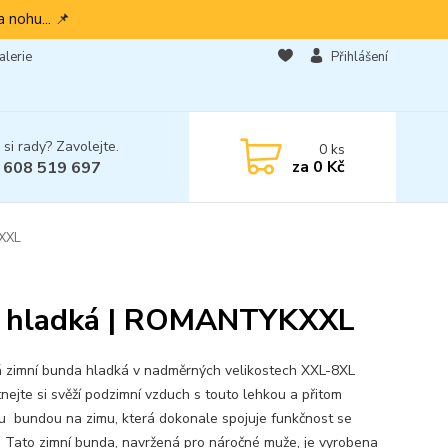
 nohu... 📌
alerie
Přihlášení
 si rady? Zavolejte.
0
ks
za
0 Kč
 608 519 697
KXXL
á, hladká | ROMANTYKXXL
 zimní bunda hladká v nadměrných velikostech XXL-8XL
nejte si svěží podzimní vzduch s touto lehkou a přitom
ou bundou na zimu, která dokonale spojuje funkčnost se
. Tato zimní bunda, navržená pro náročné muže, je vyrobena