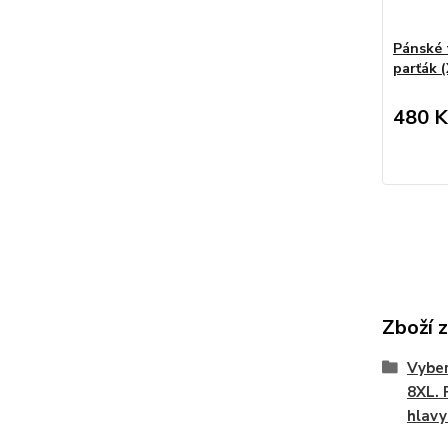
Pánské t
parťák 
480 K
Zboží 
Vyber
8XL. 
hlavy