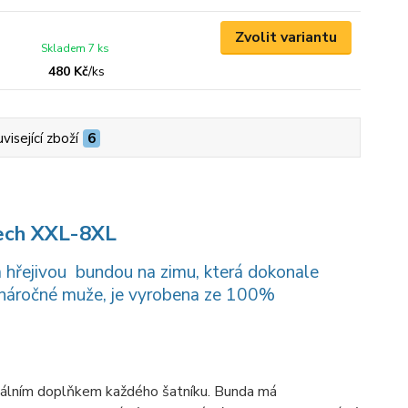
Zvolit variantu
Skladem 7 ks
480 Kč
/
ks
visející zboží
6
tech XXL-8XL
m hřejivou bundou na zimu, která dokonale
o náročné muže, je vyrobena ze 100%
erzálním doplňkem každého šatníku. Bunda má