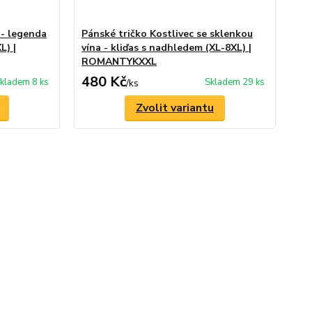
 - legenda
Pánské tričko Kostlivec se sklenkou
Pá
L) |
vína - kliďas s nadhledem (XL-8XL) |
dr
ROMANTYKXXL
480 Kč
4
kladem 8 ks
Skladem 29 ks
/
ks
Zvolit variantu