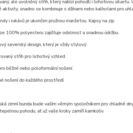
vaný, ale uvolněný střih, který nabízí pohodlí i lichotivou siluetu
 aktivity, snadno se kombinuje s džínami nebo kalhotami pro uhl
undy i rukávů je ukončen pružnou manžetou. Kapsy na zip.
 ze 100% polyesteru zajišťuje odolnost a snadnou údržbu.
vý severský design, který je vždy stylový.
rovaný střih pro lichotivý vzhled.
 pro běžné nebo poloformální nošení.
é nošení do každého prostředí.
ská zimní bunda bude vaším věrným společníkem pro chladné dny
tepelnou pohodu, ať už vaše kroky zamíří kamkoliv.