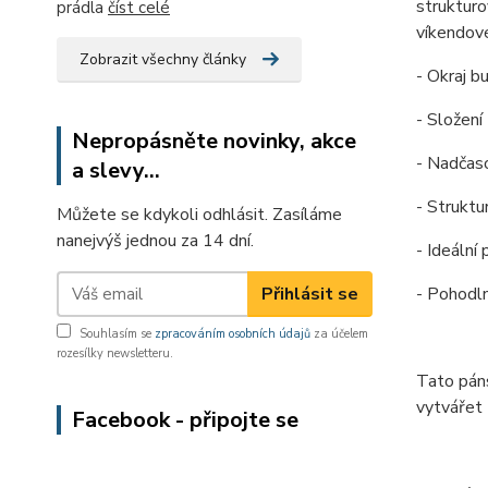
strukturo
prádla
číst celé
víkendové
Zobrazit všechny články
- Okraj b
- Složení
Nepropásněte novinky, akce
- Nadčaso
a slevy...
- Struktu
Můžete se kdykoli odhlásit. Zasíláme
nanejvýš jednou za 14 dní.
- Ideální
Přihlásit se
- Pohodln
Souhlasím se
zpracováním osobních údajů
za účelem
rozesílky newsletteru.
Tato pán
vytvářet 
Facebook - připojte se