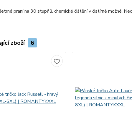
šetrné praní na 30 stupňů, chemické čištění v čistírně možné. Nech
jící zboží
6