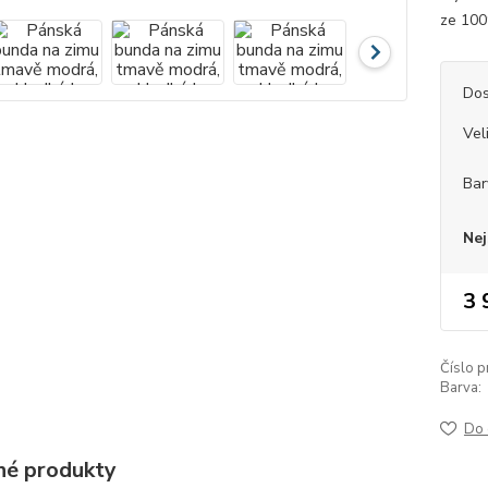
ze 100
Dos
Vel
Bar
Nej
3 
Číslo p
Barva:
Do 
é produkty