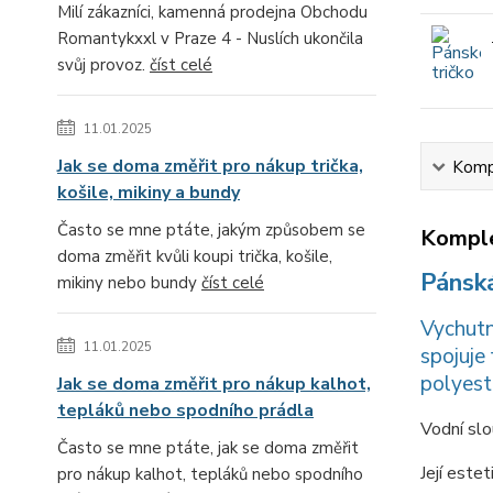
Milí zákazníci, kamenná prodejna Obchodu
Romantykxxl v Praze 4 - Nuslích ukončila
svůj provoz.
číst celé
11.01.2025
Jak se doma změřit pro nákup trička,
Kompl
košile, mikiny a bundy
Často se mne ptáte, jakým způsobem se
Komple
doma změřit kvůli koupi trička, košile,
Pánsk
mikiny nebo bundy
číst celé
Vychutn
11.01.2025
spojuje
polyest
Jak se doma změřit pro nákup kalhot,
tepláků nebo spodního prádla
Vodní sl
Často se mne ptáte, jak se doma změřit
Její este
pro nákup kalhot, tepláků nebo spodního