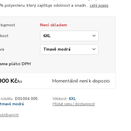
% polyesteru, který zajišťuje odolnost a snadn...
celý popis
tupnost
Není skladem
ikost
va
sme plátci DPH
900 Kč
Momentálně není k dispozici
/
ks
roduktu:
D01004 005
Velikost:
6XL
tmavě modrá
Hlídat cenu / dostupnost
oblíbených