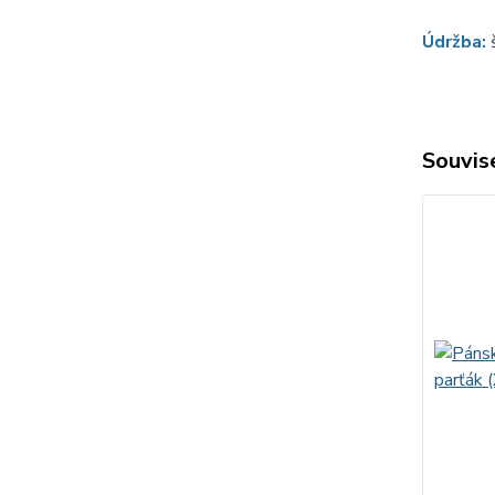
Údržba:
Souvise