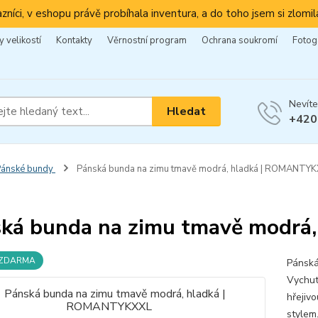
azníci, v eshopu právě probíhala inventura, a do toho jsem si zlomila
 velikostí
Kontakty
Věrnostní program
Ochrana soukromí
Fotog
Nevíte
Hledat
+420
Pánské bundy
Pánská bunda na zimu tmavě modrá, hladká | ROMANTY
ká bunda na zimu tmavě modr
 ZDARMA
Pánská
Vychut
hřejiv
stylem