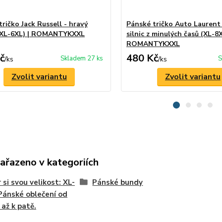
ričko Jack Russell - hravý
Pánské tričko Auto Laurent
(XL-6XL) | ROMANTYKXXL
silnic z minulých časů (XL-8X
ROMANTYKXXL
č
480 Kč
Skladem 27 ks
S
/
ks
/
ks
Zvolit variantu
Zvolit variantu
zařazeno v kategoriích
 si svou velikost: XL-
Pánské bundy
Pánské oblečení od
 až k patě.