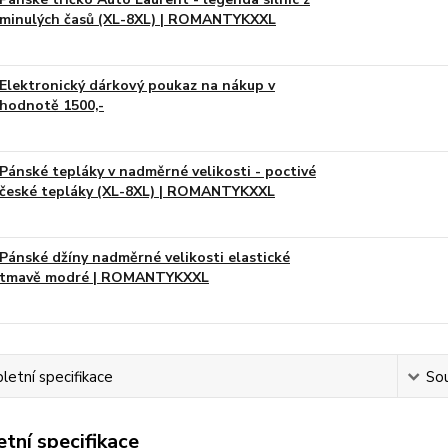
minulých časů (XL-8XL) | ROMANTYKXXL
Elektronický dárkový poukaz na nákup v
hodnotě 1500,-
Pánské tepláky v nadměrné velikosti - poctivé
české tepláky (XL-8XL) | ROMANTYKXXL
Pánské džíny nadměrné velikosti elastické
tmavě modré | ROMANTYKXXL
etní specifikace
Sou
tní specifikace