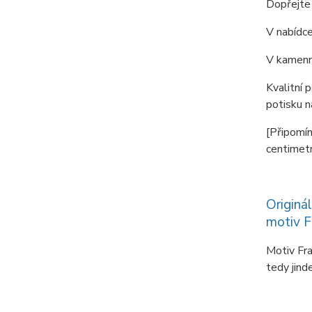
Dopřejte 
V nabídce
V kamenné
Kvalitní 
potisku n
[Připomín
centimetr
Originá
motiv F
Motiv Fra
tedy jin