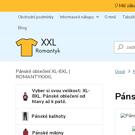
🎈Milí zák
Obchodní podmínky
Informace k nákupu
O mně
Tabulky
Blog
Pánské oblečení XL-8XL |
Úvod
P
ROMANTYKXXL
Vyber si svou velikost: XL-
Páns
8XL. Pánské oblečení od
hlavy až k patě.
Pánské kalhoty
Pánské mikiny