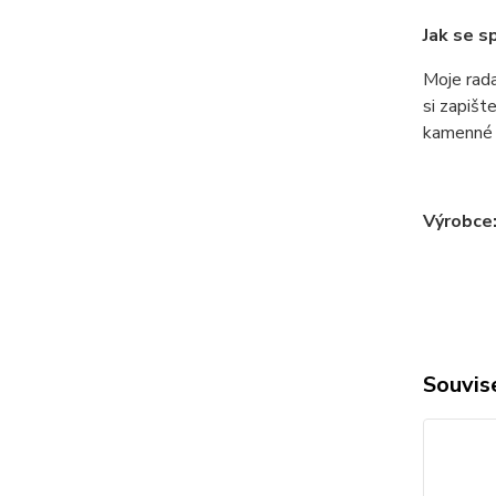
Jak se s
Moje rada
si zapišt
kamenné 
Výrobce
Souvise