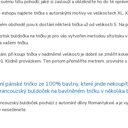
svému tělu pohodlí, jaké si zaslouží a oblékněte ho do té správné
 eshopu najdete trička s autorskými motivy ve velikostech XL, X
m obchodě jsou k dostání některá trička už od velikosti S. Na p
potisk buldočka na tričku je pro vás vytvořen metodou sítotisku v 
a vašem tričku.
ám, při koupi trička v nadměrné velikosti je dobré se změřit ko
ů. Klidně provázkem. Ten potom přeměříte metrem, srovnáte s t
lní pánské tričko ze 100% bavlny, které jinde nekoupí
rancouzský buldoček na bavlněném tričku v několika 
ncouzský buldoček pochází z autorské dílny Romantykxxl a je vy
de neseženete.