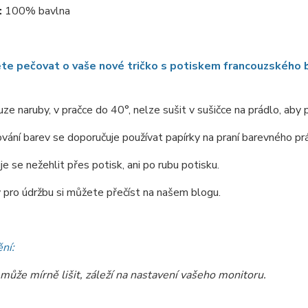
:
100% bavlna
te pečovat o vaše nové tričko s potiskem francouzského b
ze naruby, v pračce do 40°, nelze sušit v sušičce na prádlo, aby
vání barev se doporučuje používat papírky na praní barevného pr
e se nežehlit přes potisk, ani po rubu potisku.
y pro údržbu si můžete přečíst na našem blogu.
ní:
může mírně lišit, záleží na nastavení vašeho monitoru.