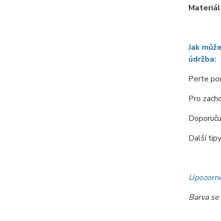
Materiál
Jak může
údržba:
Perte pou
Pro zacho
Doporučuj
Další tip
Upozorně
Barva se 