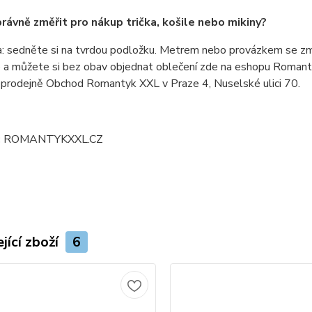
právně změřit pro nákup trička, košile nebo mikiny?
: sedněte si na tvrdou podložku. Metrem nebo provázkem se změ
e a můžete si bez obav objednat oblečení zde na eshopu Romanty
prodejně Obchod Romantyk XXL v Praze 4, Nuselské ulici 70.
:
ROMANTYKXXL.CZ
jící zboží
6