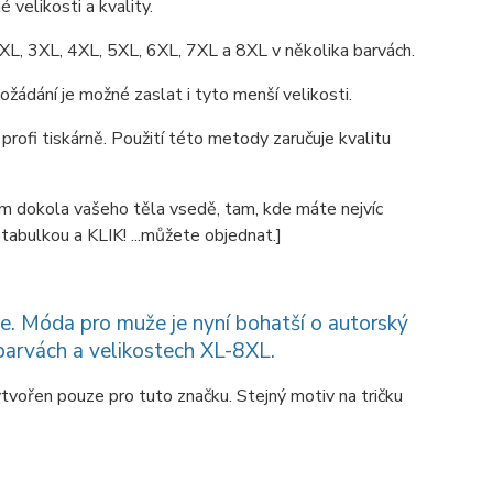
 velikosti a kvality.
XL, 3XL, 4XL, 5XL, 6XL, 7XL a 8XL v několika barvách.
ožádání je možné zaslat i tyto menší velikosti.
profi tiskárně. Použití této metody zaručuje kvalitu
lem dokola vašeho těla vsedě, tam, kde máte nejvíc
abulkou a KLIK! ...můžete objednat.]
te. Móda pro muže je nyní bohatší o autorský
barvách a velikostech XL-8XL.
tvořen pouze pro tuto značku. Stejný motiv na tričku