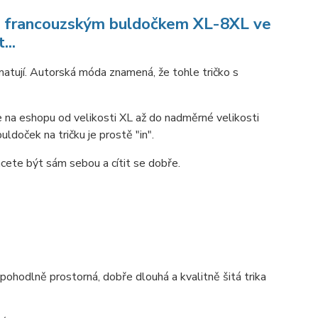
 s francouzským buldočkem XL-8XL ve
...
matují. Autorská móda znamená, že tohle tričko s
e na eshopu od velikosti XL až do nadměrné velikosti
ldoček na tričku je prostě "in".
hcete být sám sebou a cítit se dobře.
hodlně prostorná, dobře dlouhá a kvalitně šitá trika