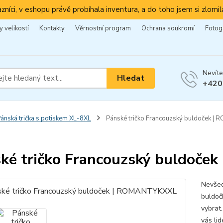
azníci, v eshopu právě probíhala inventura, a do toho jsem si zlomila
 velikostí
Kontakty
Věrnostní program
Ochrana soukromí
Fotog
Nevíte
Hledat
+420
ánská trička s potiskem XL-8XL
Pánské tričko Francouzský buldoček 
ké tričko Francouzský buldoč
Nevšed
buldoč
vybrat
vás li