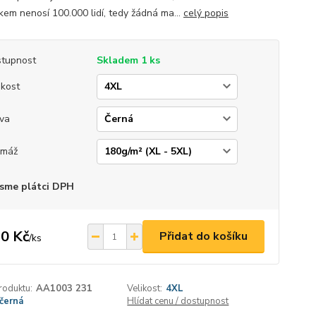
kem nenosí 100.000 lidí, tedy žádná ma...
celý popis
tupnost
Skladem 1 ks
ikost
va
amáž
sme plátci DPH
0 Kč
Přidat do košíku
/
ks
roduktu:
AA1003 231
Velikost:
4XL
černá
Hlídat cenu / dostupnost