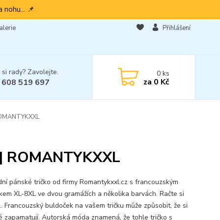
 nohu... 📌
alerie
Přihlášení
 si rady? Zavolejte.
0
ks
za
0 Kč
 608 519 697
| ROMANTYKXXL
ek | ROMANTYKXXL
ní pánské tričko od firmy Romantykxxl.cz s francouzským
kem XL-8XL ve dvou gramážích a několika barvách. Račte si
... Francouzský buldoček na vašem tričku může způsobit, že si
dé zapamatují. Autorská móda znamená, že tohle tričko s