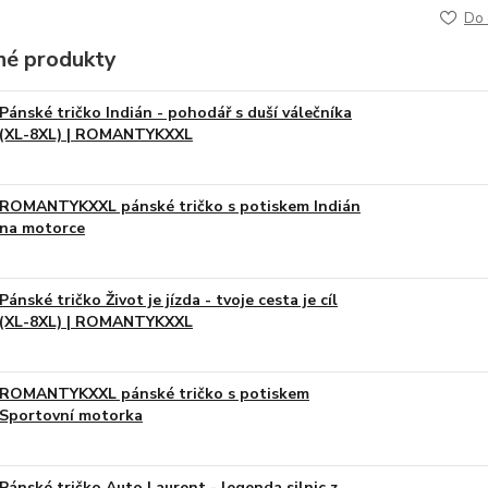
Do 
é produkty
Pánské tričko Indián - pohodář s duší válečníka
(XL-8XL) | ROMANTYKXXL
ROMANTYKXXL pánské tričko s potiskem Indián
na motorce
Pánské tričko Život je jízda - tvoje cesta je cíl
(XL-8XL) | ROMANTYKXXL
ROMANTYKXXL pánské tričko s potiskem
Sportovní motorka
Pánské tričko Auto Laurent - legenda silnic z