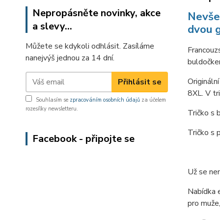
Nepropásněte novinky, akce
Nevše
a slevy...
dvou g
Můžete se kdykoli odhlásit. Zasíláme
Francouzs
nanejvýš jednou za 14 dní.
buldočke
Origináln
Přihlásit se
8XL. V tr
Souhlasím se
zpracováním osobních údajů
za účelem
rozesílky newsletteru.
Tričko s 
Tričko s 
Facebook - připojte se
Už se nem
Nabídka e
pro muže,