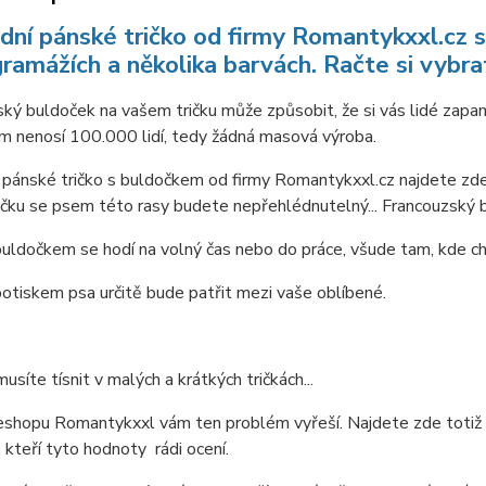
dní pánské tričko od firmy Romantykxxl.cz
ramážích a několika barvách. Račte si vybrat
ký buldoček na vašem tričku může způsobit, že si vás lidé zapa
m nenosí 100.000 lidí, tedy žádná masová výroba.
í pánské tričko s buldočkem od firmy Romantykxxl.cz najdete zd
ičku se psem této rasy budete nepřehlédnutelný... Francouzský bu
buldočkem se hodí na volný čas nebo do práce, všude tam, kde c
potiskem psa určitě bude patřit mezi vaše oblíbené.
usíte tísnit v malých a krátkých tričkách...
shopu Romantykxxl vám ten problém vyřeší. Najdete zde totiž po
 kteří tyto hodnoty rádi ocení.