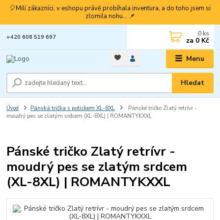
🎈Milí zákazníci, v eshopu právě probíhala inventura, a do toho jsem si
zlomila nohu... 📌
0
ks
+420 608 519 697
za
0 Kč
Menu
Hledat
Úvod
Pánská trička s potiskem XL-8XL
Pánské tričko Zlatý retrívr -
moudrý pes se zlatým srdcem (XL-8XL) | ROMANTYKXXL
Pánské tričko Zlatý retrívr -
moudrý pes se zlatým srdcem
(XL-8XL) | ROMANTYKXXL