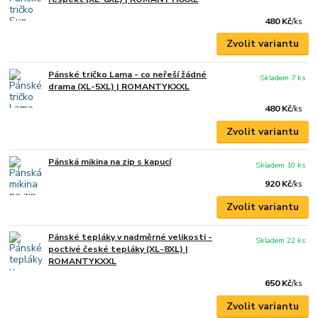
480 Kč
/
ks
Zvolit variantu
Pánské tričko Lama - co neřeší žádné
Skladem 7 ks
drama (XL-5XL) | ROMANTYKXXL
480 Kč
/
ks
Zvolit variantu
Pánská mikina na zip s kapucí
Skladem 10 ks
920 Kč
/
ks
Zvolit variantu
Pánské tepláky v nadměrné velikosti -
Skladem 22 ks
poctivé české tepláky (XL-8XL) |
ROMANTYKXXL
650 Kč
/
ks
Zvolit variantu