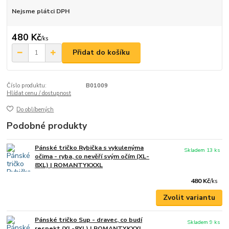
Nejsme plátci DPH
480 Kč
/
ks
Přidat do košíku
Číslo produktu:
B01009
Hlídat cenu / dostupnost
Do oblíbených
Podobné produkty
Pánské tričko Rybička s vykulenýma
Skladem 13 ks
očima - ryba, co nevěří svým očím (XL-
8XL) | ROMANTYKXXL
480 Kč
/
ks
Zvolit variantu
Pánské tričko Sup - dravec, co budí
Skladem 9 ks
respekt (XL-8XL) | ROMANTYKXXL