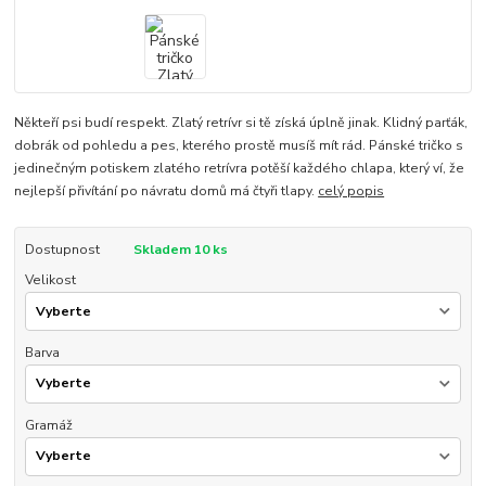
Někteří psi budí respekt. Zlatý retrívr si tě získá úplně jinak. Klidný parťák,
dobrák od pohledu a pes, kterého prostě musíš mít rád. Pánské tričko s
jedinečným potiskem zlatého retrívra potěší každého chlapa, který ví, že
nejlepší přivítání po návratu domů má čtyři tlapy.
celý popis
Dostupnost
Skladem 10 ks
Velikost
Barva
Gramáž