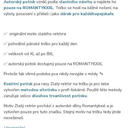
Autorský potisk
vznikl podle
vlastního návrhu
a najdete ho
pouze na ROMANTYKXXL
. Tričko se hodí na běžné nošení, na
výlety, posezení s přáteli i jako
dárek pro každého
pejskaře
.
✅️ originální motiv zlatého retrívra
✅️ pohodlné pánské tričko pro každý den
✅️ velikosti od XL až po 8XL
✅️ autorský potisk dostupný pouze na ROMANTYKXXL
Protože tak věrná podoba psa nikdy nevyjde z módy. 🐾
Kvalitní potisk
psa rasy Zlatý retrívr na tričku je pro tebe
vytvořen
metodou sítotisku
v profi tiskárně. Použití této metody
zaručuje velice
dlouhou trvanlivost potisku
.
Motiv Zlatý retrívr pochází z autorské dílny Romantykxxl a je
vytvořen pouze pro tuto značku. Stejný motiv na tričku tedy jinde
neseženeš.
Upozornění: