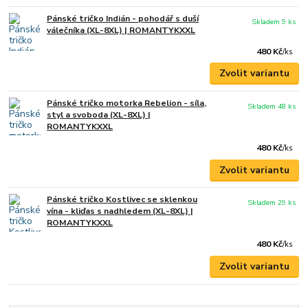
Pánské tričko Indián - pohodář s duší
Skladem 9 ks
válečníka (XL-8XL) | ROMANTYKXXL
480 Kč
/
ks
Zvolit variantu
Pánské tričko motorka Rebelion - síla,
Skladem 48 ks
styl a svoboda (XL-8XL) |
ROMANTYKXXL
480 Kč
/
ks
Zvolit variantu
Pánské tričko Kostlivec se sklenkou
Skladem 29 ks
vína - kliďas s nadhledem (XL-8XL) |
ROMANTYKXXL
480 Kč
/
ks
Zvolit variantu