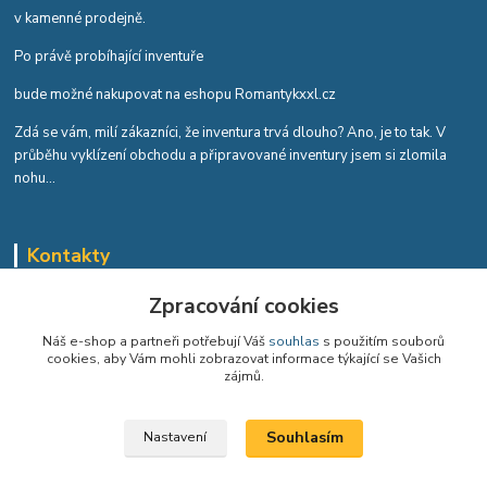
v kamenné prodejně.
Po právě probíhající inventuře
bude možné nakupovat na eshopu Romantykxxl.cz
Zdá se vám, milí zákazníci, že inventura trvá dlouho? Ano, je to tak. V
průběhu vyklízení obchodu a připravované inventury jsem si zlomila
nohu...
Kontakty
Romana Tykvová
Zpracování cookies
+420 608 519 697
Náš e-shop a partneři potřebují Váš
souhlas
s použitím souborů
cookies, aby Vám mohli zobrazovat informace týkající se Vašich
info@romantykxxl.cz
zájmů.
Souhlasím
Nastavení