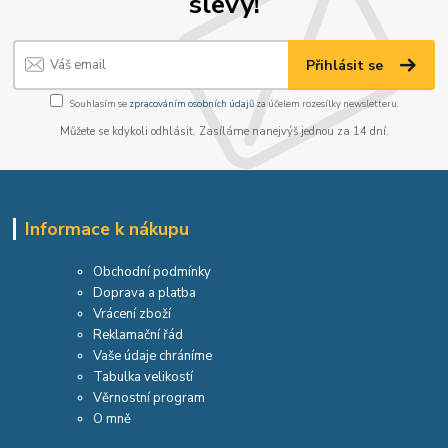
slevy!
Přihlásit se
Souhlasím se
zpracováním osobních údajů
za účelem rozesílky newsletteru.
Můžete se kdykoli odhlásit. Zasíláme nanejvýš jednou za 14 dní.
Informace k nákupu
Obchodní podmínky
Doprava a platba
Vrácení zboží
Reklamační řád
Vaše údaje chráníme
Tabulka velikostí
Věrnostní program
O mně