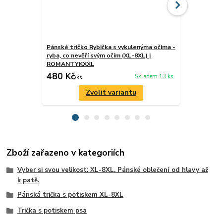
Pánské tričko Rybička s vykulenýma očima -
Pánské tričk
ryba, co nevěří svým očím (XL-8XL) |
(XL-6XL) |
ROMANTYKXXL
480 Kč
480 Kč
Skladem 13 ks
/
ks
/
ks
Zvolit variantu
Zboží zařazeno v kategoriích
Vyber si svou velikost: XL-8XL. Pánské oblečení od hlavy až
k patě.
Pánská trička s potiskem XL-8XL
Trička s potiskem psa