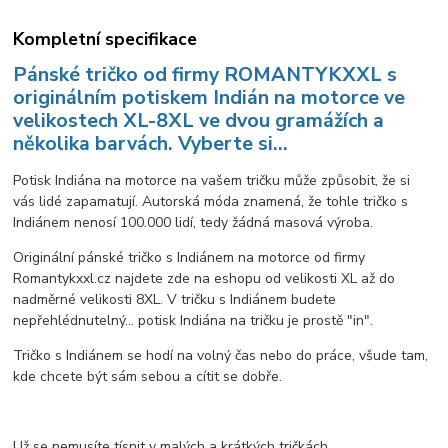
Kompletní specifikace
Pánské tričko od firmy ROMANTYKXXL s
originálním potiskem Indián na motorce ve
velikostech XL-8XL ve dvou gramážích a
několika barvách. Vyberte si...
Potisk Indiána na motorce na vašem tričku může způsobit, že si
vás lidé zapamatují. Autorská móda znamená, že tohle tričko s
Indiánem nenosí 100.000 lidí, tedy žádná masová výroba.
Originální pánské tričko s Indiánem na motorce od firmy
Romantykxxl.cz najdete zde na eshopu od velikosti XL až do
nadměrné velikosti 8XL. V tričku s Indiánem budete
nepřehlédnutelný... potisk Indiána na tričku je prostě "in".
Tričko s Indiánem se hodí na volný čas nebo do práce, všude tam,
kde chcete být sám sebou a cítit se dobře.
Už se nemusíte tísnit v malých a krátkých tričkách...