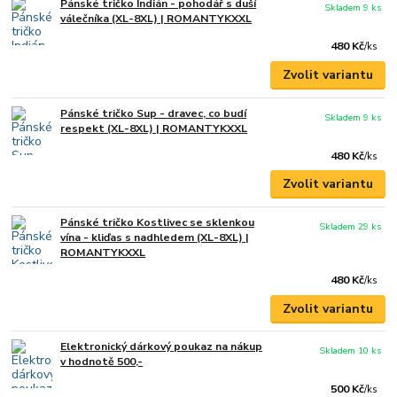
Pánské tričko Indián - pohodář s duší
Skladem 9 ks
válečníka (XL-8XL) | ROMANTYKXXL
480 Kč
/
ks
Zvolit variantu
Pánské tričko Sup - dravec, co budí
Skladem 9 ks
respekt (XL-8XL) | ROMANTYKXXL
480 Kč
/
ks
Zvolit variantu
Pánské tričko Kostlivec se sklenkou
Skladem 29 ks
vína - kliďas s nadhledem (XL-8XL) |
ROMANTYKXXL
480 Kč
/
ks
Zvolit variantu
Elektronický dárkový poukaz na nákup
Skladem 10 ks
v hodnotě 500,-
500 Kč
/
ks