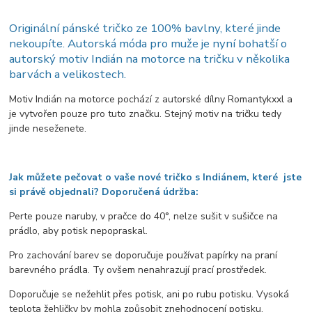
Originální pánské tričko ze 100% bavlny, které jinde
nekoupíte. Autorská móda pro muže je nyní bohatší o
autorský motiv Indián na motorce na tričku v několika
barvách a velikostech.
Motiv Indián na motorce pochází z autorské dílny Romantykxxl a
je vytvořen pouze pro tuto značku. Stejný motiv na tričku tedy
jinde neseženete.
Jak můžete pečovat o vaše nové tričko s Indiánem, které jste
si právě objednali? Doporučená údržba:
Perte pouze naruby, v pračce do 40°, nelze sušit v sušičce na
prádlo, aby potisk nepopraskal.
Pro zachování barev se doporučuje používat papírky na praní
barevného prádla. Ty ovšem nenahrazují prací prostředek.
Doporučuje se nežehlit přes potisk, ani po rubu potisku. Vysoká
teplota žehličky by mohla způsobit znehodnocení potisku.