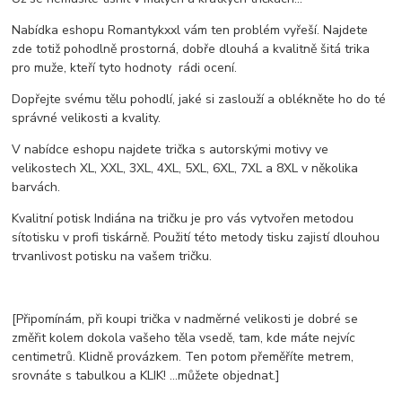
Nabídka eshopu Romantykxxl vám ten problém vyřeší. Najdete
zde totiž pohodlně prostorná, dobře dlouhá a kvalitně šitá trika
pro muže, kteří tyto hodnoty rádi ocení.
Dopřejte svému tělu pohodlí, jaké si zaslouží a oblékněte ho do té
správné velikosti a kvality.
V nabídce eshopu najdete trička s autorskými motivy ve
velikostech XL, XXL, 3XL, 4XL, 5XL, 6XL, 7XL a 8XL v několika
barvách.
Kvalitní potisk Indiána na tričku je pro vás vytvořen metodou
sítotisku v profi tiskárně. Použití této metody tisku zajistí dlouhou
trvanlivost potisku na vašem tričku.
[Připomínám, při koupi trička v nadměrné velikosti je dobré se
změřit kolem dokola vašeho těla vsedě, tam, kde máte nejvíc
centimetrů. Klidně provázkem. Ten potom přeměříte metrem,
srovnáte s tabulkou a KLIK! ...můžete objednat.]