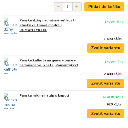
Přidat do košíku
Pánské džíny nadměrné velikosti
Skladem 5 ks
elastické tmavě modré |
ROMANTYKXXL
1 690 Kč
/
ks
Zvolit variantu
Pánské kalhoty na gumu v pase v
Skladem 7 ks
nadměrné velikosti | Romantykxxl
2 480 Kč
/
ks
Zvolit variantu
Pánská mikina na zip s kapucí
Skladem 10 ks
920 Kč
/
ks
Zvolit variantu