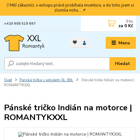
🎈Milí zákazníci, v eshopu právě probíhala inventura, a do toho jsem si
zlomila nohu... 📌
0
ks
+420 608 519 697
za
0 Kč
Menu
Hledat
Úvod
Pánská trička s potiskem XL-8XL
Pánské tričko Indián na motorce |
ROMANTYKXXL
Pánské tričko Indián na motorce |
ROMANTYKXXL