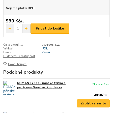
Nejsme plátci DPH
990 Kč
/
ks
Přidat do košíku
Číslo produktu:
AD1005 411
Velikost:
7XL
Barva:
černá
Hlídat cenu / dostupnost
Do oblíbených
Podobné produkty
ROMANTYKXXL pánské tričko s
Skladem 7 ks
potiskem Sportovní motorka
480 Kč
/
ks
Zvolit variantu