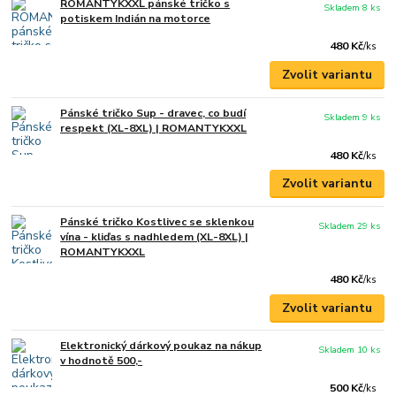
ROMANTYKXXL pánské tričko s
Skladem 8 ks
potiskem Indián na motorce
480 Kč
/
ks
Zvolit variantu
Pánské tričko Sup - dravec, co budí
Skladem 9 ks
respekt (XL-8XL) | ROMANTYKXXL
480 Kč
/
ks
Zvolit variantu
Pánské tričko Kostlivec se sklenkou
Skladem 29 ks
vína - kliďas s nadhledem (XL-8XL) |
ROMANTYKXXL
480 Kč
/
ks
Zvolit variantu
Elektronický dárkový poukaz na nákup
Skladem 10 ks
v hodnotě 500,-
500 Kč
/
ks