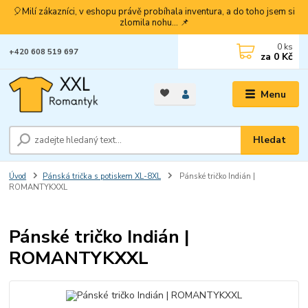
🎈Milí zákazníci, v eshopu právě probíhala inventura, a do toho jsem si
zlomila nohu... 📌
0
ks
+420 608 519 697
za
0 Kč
Menu
Hledat
Úvod
Pánská trička s potiskem XL-8XL
Pánské tričko Indián |
ROMANTYKXXL
Pánské tričko Indián |
ROMANTYKXXL