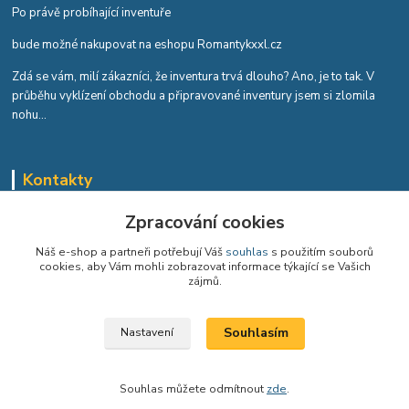
Po právě probíhající inventuře
bude možné nakupovat na eshopu Romantykxxl.cz
Zdá se vám, milí zákazníci, že inventura trvá dlouho? Ano, je to tak. V
průběhu vyklízení obchodu a připravované inventury jsem si zlomila
nohu...
Kontakty
Romana Tykvová
Zpracování cookies
+420 608 519 697
Náš e-shop a partneři potřebují Váš
souhlas
s použitím souborů
cookies, aby Vám mohli zobrazovat informace týkající se Vašich
info@romantykxxl.cz
zájmů.
Souhlasím
Nastavení
Souhlas můžete odmítnout
zde
.
Vytvořeno na
Eshop-rychle.cz