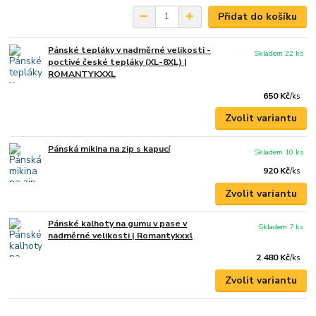
Přidat do košíku
Pánské tepláky v nadměrné velikosti -
Skladem 22 ks
poctivé české tepláky (XL-8XL) |
ROMANTYKXXL
650 Kč
/
ks
Zvolit variantu
Pánská mikina na zip s kapucí
Skladem 10 ks
920 Kč
/
ks
Zvolit variantu
Pánské kalhoty na gumu v pase v
Skladem 7 ks
nadměrné velikosti | Romantykxxl
2 480 Kč
/
ks
Zvolit variantu