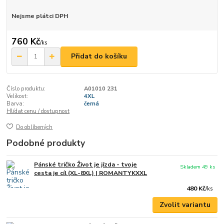
Nejsme plátci DPH
760 Kč
/
ks
Přidat do košíku
Číslo produktu:
A01010 231
Velikost:
4XL
Barva:
černá
Hlídat cenu / dostupnost
Do oblíbených
Podobné produkty
Pánské tričko Život je jízda - tvoje
Skladem 49 ks
cesta je cíl (XL-8XL) | ROMANTYKXXL
480 Kč
/
ks
Zvolit variantu