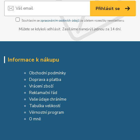
Přihlásit se
Souhlasím se
zpracováním osobních údajů
za účelem rozesílky newsletteru.
Můžete se kdykoli odhlásit. Zasíláme nanejvýš jednou za 14 dní.
Informace k nákupu
Obchodní podmínky
Doprava a platba
Vrácení zboží
Reklamační řád
Vaše údaje chráníme
Tabulka velikostí
Věrnostní program
O mně