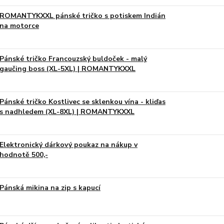
ROMANTYKXXL pánské tričko s potiskem Indián
na motorce
Pánské tričko Francouzský buldoček - malý
gaučing boss (XL-5XL) | ROMANTYKXXL
Pánské tričko Kostlivec se sklenkou vína - kliďas
s nadhledem (XL-8XL) | ROMANTYKXXL
Elektronický dárkový poukaz na nákup v
hodnotě 500,-
Pánská mikina na zip s kapucí