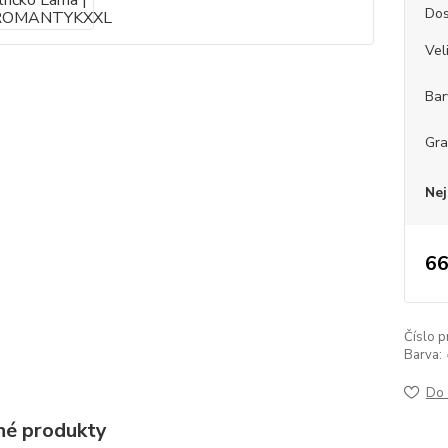
Dos
Vel
Bar
Gr
Nej
66
Číslo p
Barva:
Do 
é produkty