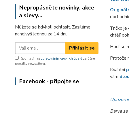
Nepropásněte novinky, akce
Originál
a slevy...
obchodníc
Můžete se kdykoli odhlásit. Zasíláme
Tričko je
nanejvýš jednou za 14 dní.
chtějí po
Hodí se 
Přihlásit se
Protože 
Souhlasím se
zpracováním osobních údajů
za účelem
rozesílky newsletteru.
Kvalitní
p
vám
dlou
Facebook - připojte se
Upozorně
Barva se 