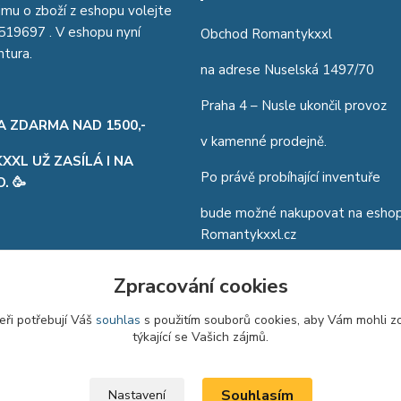
jmu o zboží z eshopu volejte
519697
. V eshopu nyní
Obchod Romantykxxl
ntura.
na adrese Nuselská 1497/70
Praha 4 – Nusle ukončil provoz
A ZDARMA NAD 1500,-
v kamenné prodejně.
XL UŽ ZASÍLÁ I NA
Po právě probíhající inventuře
. 🥳
bude možné nakupovat na esho
Romantykxxl.cz
Zdá se vám, milí zákazníci, že inv
Zpracování cookies
trvá dlouho? Ano, je to tak. V p
vyklízení obchodu a připravovan
eři potřebují Váš
souhlas
s použitím souborů cookies, aby Vám mohli z
inventury jsem si zlomila nohu...
týkající se Vašich zájmů.
Souhlasím
Nastavení