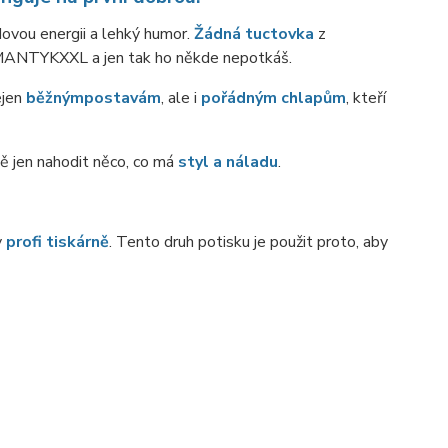
dovou energii a lehký humor.
Žádná tuctovka
z
ANTYKXXL a jen tak ho někde nepotkáš.
jen
běžným
postavám
, ale i
pořádným chlapům
, kteří
stě jen nahodit něco, co má
styl a náladu
.
v
profi tiskárně
. Tento druh potisku je použit proto, aby