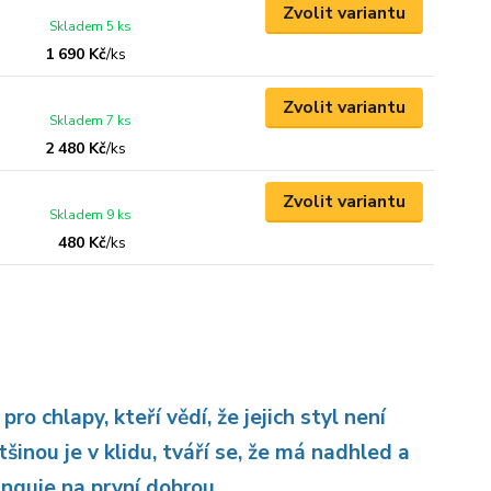
Zvolit variantu
Skladem 5 ks
1 690 Kč
/
ks
Zvolit variantu
Skladem 7 ks
2 480 Kč
/
ks
Zvolit variantu
Skladem 9 ks
480 Kč
/
ks
o chlapy, kteří vědí, že jejich styl není
tšinou je v klidu, tváří se, že má nadhled a
unguje na první dobrou.