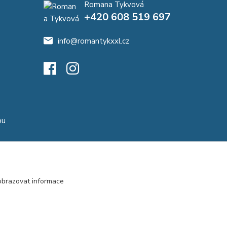
Romana Tykvová
+420 608 519 697
info@romantykxxl.cz
pu
entura
růběhu
é
obrazovat informace