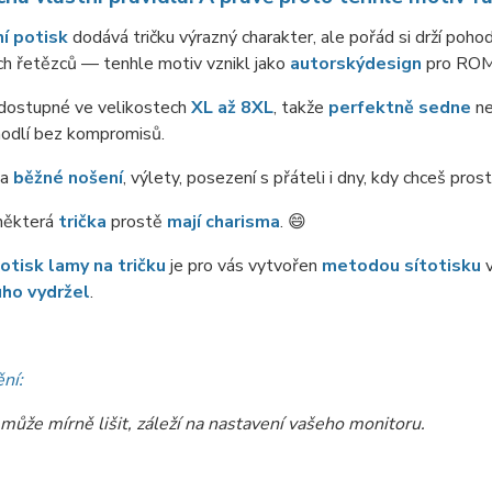
ní potisk
dodává tričku výrazný charakter, ale pořád si drží poho
h řetězců — tenhle motiv vznikl jako
autorský
design
pro ROM
 dostupné ve velikostech
XL až 8XL
, takže
perfektně sedne
ne
hodlí bez kompromisů.
na
běžné nošení
, výlety, posezení s přáteli i dny, kdy chceš pro
některá
trička
prostě
mají charisma
. 😄
otisk lamy na tričku
je pro vás vytvořen
metodou sítotisku
ho vydržel
.
ní:
může mírně lišit, záleží na nastavení vašeho monitoru.