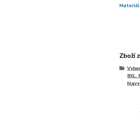
Materiál
Zboží 
Vyber
8XL. 
hlavy