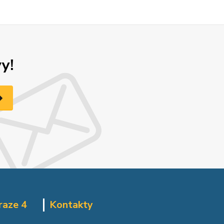
y!
raze 4
Kontakty