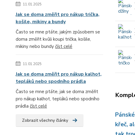
11.01.2025
Jak se doma změřit pro nákup trička,
košile, mikiny a bundy
Často se mne ptáte, jakým způsobem se
doma změřit kvůli koupi trička, košile,
mikiny nebo bundy
číst celé
11.01.2025
Jak se doma změřit pro nákup kalhot,
tepláků nebo spodního prádla
Často se mne ptáte, jak se doma změřit
Komple
pro nákup kalhot, tepláků nebo spodního
prádla
číst celé
Pánské 
Zobrazit všechny články
křeč, a
tak tro