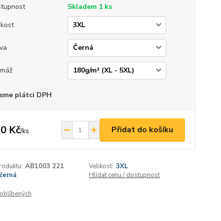
tupnost
Skladem 1 ks
ikost
va
amáž
sme plátci DPH
0 Kč
Přidat do košíku
/
ks
roduktu:
AB1003 221
Velikost:
3XL
černá
Hlídat cenu / dostupnost
oblíbených