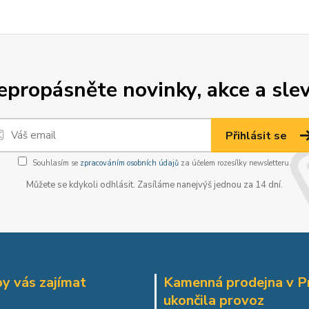
epropásněte novinky, akce a slev
Přihlásit se
Souhlasím se
zpracováním osobních údajů
za účelem rozesílky newsletteru.
Můžete se kdykoli odhlásit. Zasíláme nanejvýš jednou za 14 dní.
y vás zajímat
Kamenná prodejna v P
ukončila provoz