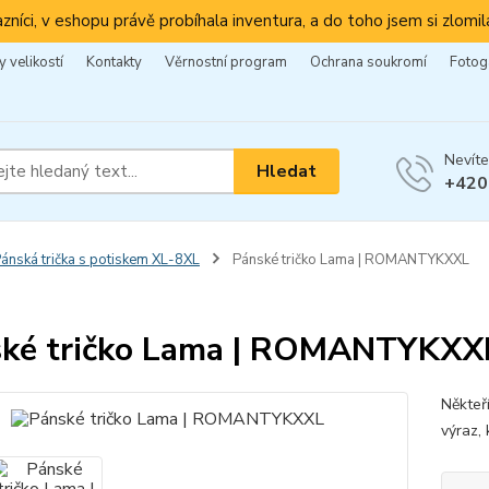
azníci, v eshopu právě probíhala inventura, a do toho jsem si zlomila
 velikostí
Kontakty
Věrnostní program
Ochrana soukromí
Fotog
Nevíte
Hledat
+420
ánská trička s potiskem XL-8XL
Pánské tričko Lama | ROMANTYKXXL
ké tričko Lama | ROMANTYKXX
Někteř
výraz, 