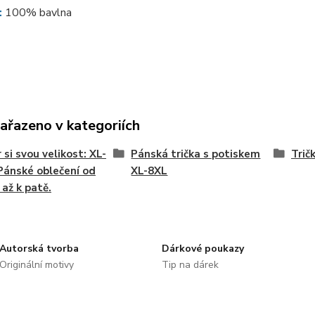
:
100% bavlna
zařazeno v kategoriích
 si svou velikost: XL-
Pánská trička s potiskem
Trič
Pánské oblečení od
XL-8XL
 až k patě.
Autorská tvorba
Dárkové poukazy
Originální motivy
Tip na dárek