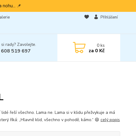
 nohu... 📌
alerie
Přihlášení
 si rady? Zavolejte.
0
ks
za
0 Kč
 608 519 697
L
í lidé řeší všechno. Lama ne. Lama si v klidu přežvykuje a má
který říká: „Hlavně klid, všechno v pohodě, kámo.“ 😄
celý popis