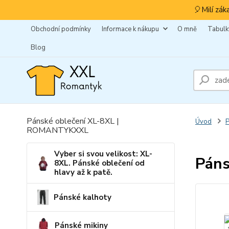
🎈Milí zák
Obchodní podmínky
Informace k nákupu
O mně
Tabulky
Blog
Pánské oblečení XL-8XL |
Úvod
P
ROMANTYKXXL
Vyber si svou velikost: XL-
Páns
8XL. Pánské oblečení od
hlavy až k patě.
Pánské kalhoty
Pánské mikiny