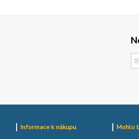
N
Informace k nákupu
Mohlo b