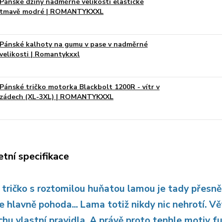
Pánské džíny nadměrné velikosti elastické
tmavě modré | ROMANTYKXXL
Pánské kalhoty na gumu v pase v nadměrné
velikosti | Romantykxxl
Pánské tričko motorka Blackbolt 1200R - vítr v
zádech (XL-3XL) | ROMANTYKXXL
tní specifikace
tričko s roztomilou huňatou lamou je tady přesně pr
le hlavně pohoda... Lama totiž nikdy nic nehrotí. Vě
chu vlastní pravidla. A právě proto tenhle motiv f