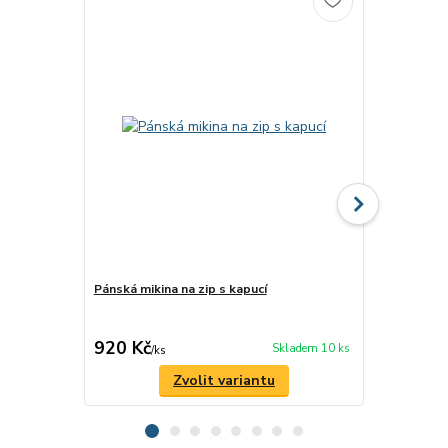
Pánská mikina na zip s kapucí
Pánské trič
silnic z minu
ROMANTYK
920 Kč
480 Kč
Skladem 10 ks
/
ks
/
ks
Zvolit variantu