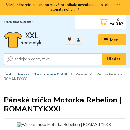
🎈Milí zákazníci, v eshopu právě probíhala inventura, a do toho jsem si
zlomila nohu... 📌
0
ks
+420 608 519 697
za
0 Kč
Menu
Hledat
Úvod
Pánská trička s potiskem XL-8XL
Pánské tričko Motorka Rebelion |
ROMANTYKXXL
Pánské tričko Motorka Rebelion |
ROMANTYKXXL