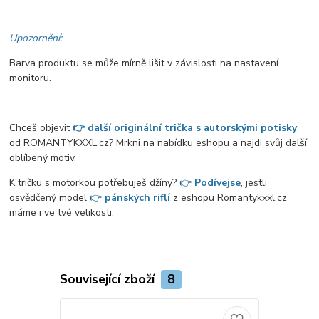
Upozornění:
Barva produktu se může mírně lišit v závislosti na nastavení
monitoru.
Chceš objevit
👉 další originální trička s autorskými potisky
od ROMANTYKXXL.cz? Mrkni na nabídku eshopu a najdi svůj další
oblíbený motiv.
K tričku s motorkou potřebuješ džíny?
👉
Podívej
se
, jestli
osvědčený model
👉
pánských riflí
z eshopu Romantykxxl.cz
máme i ve tvé velikosti.
Související zboží
8