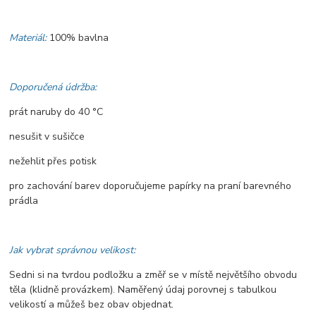
Materiál:
100% bavlna
Doporučená údržba:
prát naruby do 40 °C
nesušit v sušičce
nežehlit přes potisk
pro zachování barev doporučujeme papírky na praní barevného
prádla
Jak vybrat správnou velikost:
Sedni si na tvrdou podložku a změř se v místě největšího obvodu
těla (klidně provázkem). Naměřený údaj porovnej s tabulkou
velikostí a můžeš bez obav objednat.