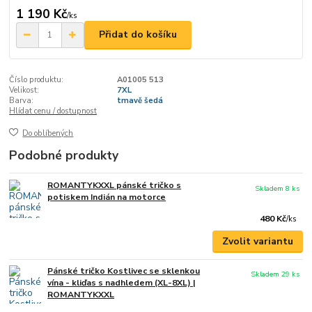
1 190 Kč
/
ks
Přidat do košíku
Číslo produktu:
A01005 513
Velikost:
7XL
Barva:
tmavě šedá
Hlídat cenu / dostupnost
Do oblíbených
Podobné produkty
ROMANTYKXXL pánské tričko s
Skladem 8 ks
potiskem Indián na motorce
480 Kč
/
ks
Zvolit variantu
Pánské tričko Kostlivec se sklenkou
Skladem 29 ks
vína - kliďas s nadhledem (XL-8XL) |
ROMANTYKXXL