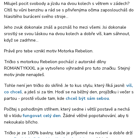
Miluješ pocit svobody a jízdu na dvou kolech s větrem v zádech?
Cítíš tu vůni benzínu a rád se s přivřenýma očima zaposloucháš do
hlasitého burácení svého stroje...
Jeho zvuk dokonale znáš a poznáš ho mezi všemi. Jsi dokonale
srostlý se svou láskou na dvou kolech a dobře víš, kam sáhnout,
když se zadrhne...
Právě pro tebe vznikl motiv Motorka Rebelion.
Tričko s motorkou Rebelion pochází z autorské dílny
ROMANTYKXXL a je vytvořeno výhradně pro tuto značku. Stejný
motiv jinde nenajdeš.
Tohle není jen tričko do skříně. Je to kus stylu, který říká jasně:
víš,
co chceš
, a jdeš si za tím. Hodí se na běžný den, projížďku i večer s
partou - prostě všude tam, kde
chceš být sám sebou
.
Počítej s pohodlným střihem, který sedne i větší postavě a nechá
tě v klidu
fungovat celý den
. Žádné věčné popotahování, aby ti
nekoukalo břicho.
Tričko je ze 100% bavlny, takže je příjemné na nošení a dobře drží