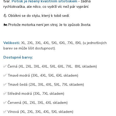
tvar.
Potisk je řešený kvalitním sítotiskem
- žádná
rychlokvaška, ale něco, co vydrží víc než pár vyprání.
💪 Oblékni se do stylu, který k tobě sedí.
🏍️ Protože motorka není jen stroj. Je to způsob života.
Velikosti:
XL, 2XL, 3XL, 4XL, 5XL, 6XL, 7XL, 8XL (u jednotlivých
barev se může lišit dostupnost).
Dostupné barvy:
✅️ Černá (XL, 2XL, 3XL, 4XL, 5XL, 6XL, 7XL, 8XL skladem)
✅️ Tmavě modrá (3XL, 4XL, 5XL, 6XL skladem)
✅️ Tmavě šedá (2XL, 3XL, 4XL, 5XL, 7XL skladem)
✅️ Středně modrá (3XL, 7XL skladem)
✅️ Červená (XL, 2XL, 3XL, 4XL skladem)
✅️ Vínová (XL, 2XL, 3XL, 4XL, 5XL skladem)