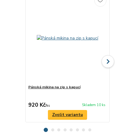
Pánská mikina na zip s kapucí
Pánské trič
silnic z minu
ROMANTYK
920 Kč
480 Kč
Skladem 10 ks
/
ks
/
ks
Zvolit variantu