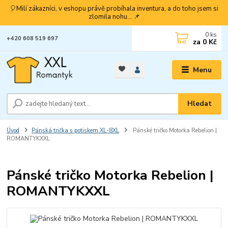
🎈Milí zákazníci, v eshopu právě probíhala inventura, a do toho jsem si
zlomila nohu... 📌
0
ks
+420 608 519 697
za
0 Kč
Menu
Hledat
Úvod
Pánská trička s potiskem XL-8XL
Pánské tričko Motorka Rebelion |
ROMANTYKXXL
Pánské tričko Motorka Rebelion |
ROMANTYKXXL