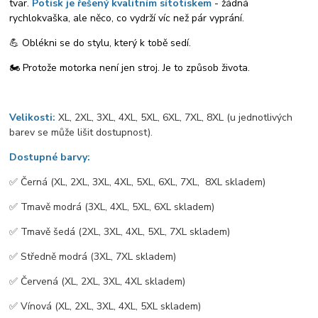
tvar.
Potisk je řešený kvalitním sítotiskem
- žádná
rychlokvaška, ale něco, co vydrží víc než pár vyprání.
💪 Oblékni se do stylu, který k tobě sedí.
🏍️ Protože motorka není jen stroj. Je to způsob života.
Velikosti:
XL, 2XL, 3XL, 4XL, 5XL, 6XL, 7XL, 8XL (u jednotlivých
barev se může lišit dostupnost).
Dostupné barvy:
✅️ Černá (XL, 2XL, 3XL, 4XL, 5XL, 6XL, 7XL, 8XL skladem)
✅️ Tmavě modrá (3XL, 4XL, 5XL, 6XL skladem)
✅️ Tmavě šedá (2XL, 3XL, 4XL, 5XL, 7XL skladem)
✅️ Středně modrá (3XL, 7XL skladem)
✅️ Červená (XL, 2XL, 3XL, 4XL skladem)
✅️ Vínová (XL, 2XL, 3XL, 4XL, 5XL skladem)