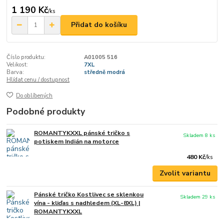
1 190 Kč
/
ks
Přidat do košíku
Číslo produktu:
A01005 516
Velikost:
7XL
Barva:
středně modrá
Hlídat cenu / dostupnost
Do oblíbených
Podobné produkty
ROMANTYKXXL pánské tričko s
Skladem 8 ks
potiskem Indián na motorce
480 Kč
/
ks
Zvolit variantu
Pánské tričko Kostlivec se sklenkou
Skladem 29 ks
vína - kliďas s nadhledem (XL-8XL) |
ROMANTYKXXL