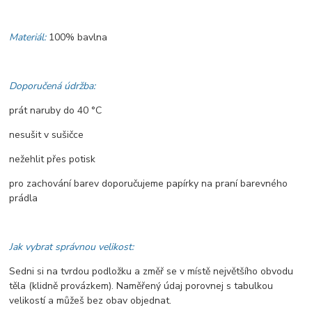
Materiál:
100% bavlna
Doporučená údržba:
prát naruby do 40 °C
nesušit v sušičce
nežehlit přes potisk
pro zachování barev doporučujeme papírky na praní barevného
prádla
Jak vybrat správnou velikost:
Sedni si na tvrdou podložku a změř se v místě největšího obvodu
těla (klidně provázkem). Naměřený údaj porovnej s tabulkou
velikostí a můžeš bez obav objednat.