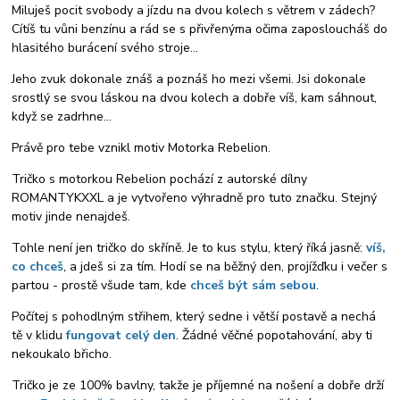
Miluješ pocit svobody a jízdu na dvou kolech s větrem v zádech?
Cítíš tu vůni benzínu a rád se s přivřenýma očima zaposloucháš do
hlasitého burácení svého stroje...
Jeho zvuk dokonale znáš a poznáš ho mezi všemi. Jsi dokonale
srostlý se svou láskou na dvou kolech a dobře víš, kam sáhnout,
když se zadrhne...
Právě pro tebe vznikl motiv Motorka Rebelion.
Tričko s motorkou Rebelion pochází z autorské dílny
ROMANTYKXXL a je vytvořeno výhradně pro tuto značku. Stejný
motiv jinde nenajdeš.
Tohle není jen tričko do skříně. Je to kus stylu, který říká jasně:
víš,
co chceš
, a jdeš si za tím. Hodí se na běžný den, projížďku i večer s
partou - prostě všude tam, kde
chceš být sám sebou
.
Počítej s pohodlným střihem, který sedne i větší postavě a nechá
tě v klidu
fungovat celý den
. Žádné věčné popotahování, aby ti
nekoukalo břicho.
Tričko je ze 100% bavlny, takže je příjemné na nošení a dobře drží