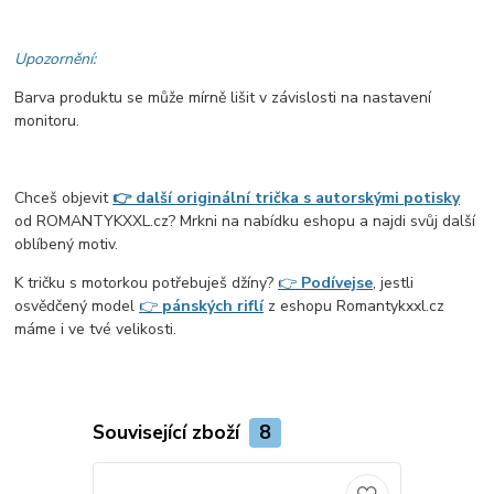
Upozornění:
Barva produktu se může mírně lišit v závislosti na nastavení
monitoru.
Chceš objevit
👉 další originální trička s autorskými potisky
od ROMANTYKXXL.cz? Mrkni na nabídku eshopu a najdi svůj další
oblíbený motiv.
K tričku s motorkou potřebuješ džíny?
👉
Podívej
se
, jestli
osvědčený model
👉
pánských riflí
z eshopu Romantykxxl.cz
máme i ve tvé velikosti.
Související zboží
8