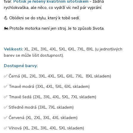
tvar.
Potisk je řešený kvalitním sítotiskem
- žádná
rychlokvaška, ale něco, co vydrží víc než pár vyprání.
💪 Oblékni se do stylu, který k tobě sedí.
🏍️ Protože motorka není jen stroj. Je to způsob života.
Velikosti:
XL, 2XL, 3XL, 4XL, 5XL, 6XL, 7XL, 8XL (u jednotlivých
barev se může lišit dostupnost).
Dostupné barvy:
✅️ Černá (XL, 2XL, 3XL, 4XL, 5XL, 6XL, 7XL, 8XL skladem)
✅️ Tmavě modrá (3XL, 4XL, 5XL, 6XL skladem)
✅️ Tmavě šedá (2XL, 3XL, 4XL, 5XL, 7XL skladem)
✅️ Středně modrá (3XL, 7XL skladem)
✅️ Červená (XL, 2XL, 3XL, 4XL skladem)
✅️ Vínová (XL, 2XL, 3XL, 4XL, 5XL skladem)