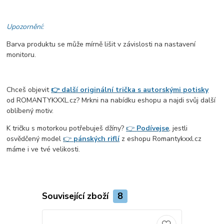
Upozornění:
Barva produktu se může mírně lišit v závislosti na nastavení
monitoru.
Chceš objevit
👉 další originální trička s autorskými potisky
od ROMANTYKXXL.cz? Mrkni na nabídku eshopu a najdi svůj další
oblíbený motiv.
K tričku s motorkou potřebuješ džíny?
👉
Podívej
se
, jestli
osvědčený model
👉
pánských riflí
z eshopu Romantykxxl.cz
máme i ve tvé velikosti.
Související zboží
8