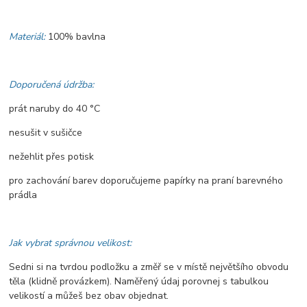
Materiál:
100% bavlna
Doporučená údržba:
prát naruby do 40 °C
nesušit v sušičce
nežehlit přes potisk
pro zachování barev doporučujeme papírky na praní barevného
prádla
Jak vybrat správnou velikost:
Sedni si na tvrdou podložku a změř se v místě největšího obvodu
těla (klidně provázkem). Naměřený údaj porovnej s tabulkou
velikostí a můžeš bez obav objednat.