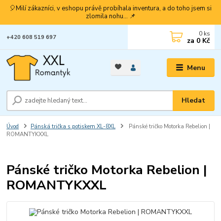
🎈Milí zákazníci, v eshopu právě probíhala inventura, a do toho jsem si
zlomila nohu... 📌
0
ks
+420 608 519 697
za
0 Kč
Menu
Hledat
Úvod
Pánská trička s potiskem XL-8XL
Pánské tričko Motorka Rebelion |
ROMANTYKXXL
Pánské tričko Motorka Rebelion |
ROMANTYKXXL