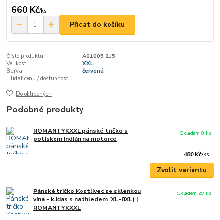
660 Kč
/
ks
Přidat do košíku
Číslo produktu:
A01005 215
Velikost:
XXL
Barva:
červená
Hlídat cenu / dostupnost
Do oblíbených
Podobné produkty
ROMANTYKXXL pánské tričko s
Skladem 8 ks
potiskem Indián na motorce
480 Kč
/
ks
Zvolit variantu
Pánské tričko Kostlivec se sklenkou
Skladem 29 ks
vína - kliďas s nadhledem (XL-8XL) |
ROMANTYKXXL