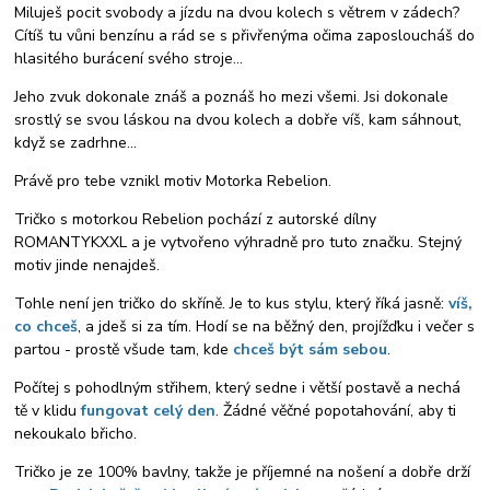
Miluješ pocit svobody a jízdu na dvou kolech s větrem v zádech?
Cítíš tu vůni benzínu a rád se s přivřenýma očima zaposloucháš do
hlasitého burácení svého stroje...
Jeho zvuk dokonale znáš a poznáš ho mezi všemi. Jsi dokonale
srostlý se svou láskou na dvou kolech a dobře víš, kam sáhnout,
když se zadrhne...
Právě pro tebe vznikl motiv Motorka Rebelion.
Tričko s motorkou Rebelion pochází z autorské dílny
ROMANTYKXXL a je vytvořeno výhradně pro tuto značku. Stejný
motiv jinde nenajdeš.
Tohle není jen tričko do skříně. Je to kus stylu, který říká jasně:
víš,
co chceš
, a jdeš si za tím. Hodí se na běžný den, projížďku i večer s
partou - prostě všude tam, kde
chceš být sám sebou
.
Počítej s pohodlným střihem, který sedne i větší postavě a nechá
tě v klidu
fungovat celý den
. Žádné věčné popotahování, aby ti
nekoukalo břicho.
Tričko je ze 100% bavlny, takže je příjemné na nošení a dobře drží