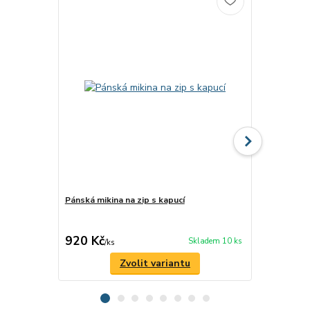
Pánská mikina na zip s kapucí
Pánské trič
silnic z minu
ROMANTYK
920 Kč
480 Kč
Skladem 10 ks
/
ks
/
ks
Zvolit variantu