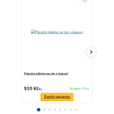
Pánská mikina na zip s kapucí
Pánské trič
silnic z minu
ROMANTYK
920 Kč
480 Kč
Skladem 10 ks
/
ks
/
ks
Zvolit variantu