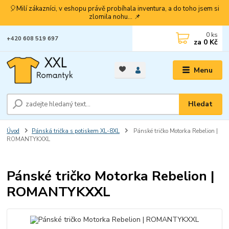
🎈Milí zákazníci, v eshopu právě probíhala inventura, a do toho jsem si
zlomila nohu... 📌
0
ks
+420 608 519 697
za
0 Kč
Menu
Hledat
Úvod
Pánská trička s potiskem XL-8XL
Pánské tričko Motorka Rebelion |
ROMANTYKXXL
Pánské tričko Motorka Rebelion |
ROMANTYKXXL