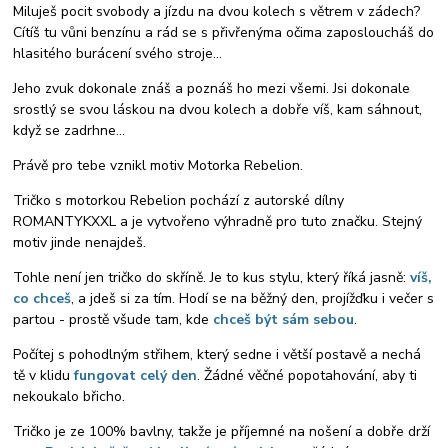
Miluješ pocit svobody a jízdu na dvou kolech s větrem v zádech?
Cítíš tu vůni benzínu a rád se s přivřenýma očima zaposloucháš do
hlasitého burácení svého stroje...
Jeho zvuk dokonale znáš a poznáš ho mezi všemi. Jsi dokonale
srostlý se svou láskou na dvou kolech a dobře víš, kam sáhnout,
když se zadrhne...
Právě pro tebe vznikl motiv Motorka Rebelion.
Tričko s motorkou Rebelion pochází z autorské dílny
ROMANTYKXXL a je vytvořeno výhradně pro tuto značku. Stejný
motiv jinde nenajdeš.
Tohle není jen tričko do skříně. Je to kus stylu, který říká jasně:
víš,
co chceš
, a jdeš si za tím. Hodí se na běžný den, projížďku i večer s
partou - prostě všude tam, kde
chceš být sám sebou
.
Počítej s pohodlným střihem, který sedne i větší postavě a nechá
tě v klidu
fungovat celý den
. Žádné věčné popotahování, aby ti
nekoukalo břicho.
Tričko je ze 100% bavlny, takže je příjemné na nošení a dobře drží