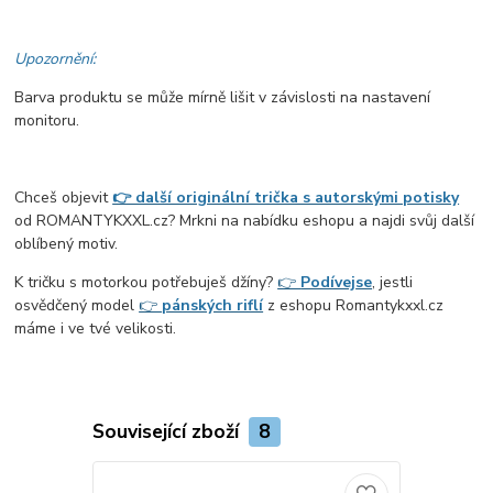
Upozornění:
Barva produktu se může mírně lišit v závislosti na nastavení
monitoru.
Chceš objevit
👉 další originální trička s autorskými potisky
od ROMANTYKXXL.cz? Mrkni na nabídku eshopu a najdi svůj další
oblíbený motiv.
K tričku s motorkou potřebuješ džíny?
👉
Podívej
se
, jestli
osvědčený model
👉
pánských riflí
z eshopu Romantykxxl.cz
máme i ve tvé velikosti.
Související zboží
8