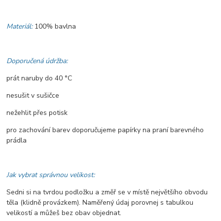
Materiál:
100% bavlna
Doporučená údržba:
prát naruby do 40 °C
nesušit v sušičce
nežehlit přes potisk
pro zachování barev doporučujeme papírky na praní barevného
prádla
Jak vybrat správnou velikost:
Sedni si na tvrdou podložku a změř se v místě největšího obvodu
těla (klidně provázkem). Naměřený údaj porovnej s tabulkou
velikostí a můžeš bez obav objednat.