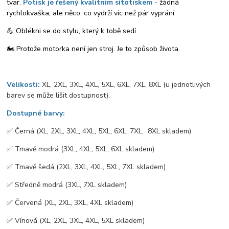
tvar.
Potisk je řešený kvalitním sítotiskem
- žádná
rychlokvaška, ale něco, co vydrží víc než pár vyprání.
💪 Oblékni se do stylu, který k tobě sedí.
🏍️ Protože motorka není jen stroj. Je to způsob života.
Velikosti:
XL, 2XL, 3XL, 4XL, 5XL, 6XL, 7XL, 8XL (u jednotlivých
barev se může lišit dostupnost).
Dostupné barvy:
✅️ Černá (XL, 2XL, 3XL, 4XL, 5XL, 6XL, 7XL, 8XL skladem)
✅️ Tmavě modrá (3XL, 4XL, 5XL, 6XL skladem)
✅️ Tmavě šedá (2XL, 3XL, 4XL, 5XL, 7XL skladem)
✅️ Středně modrá (3XL, 7XL skladem)
✅️ Červená (XL, 2XL, 3XL, 4XL skladem)
✅️ Vínová (XL, 2XL, 3XL, 4XL, 5XL skladem)