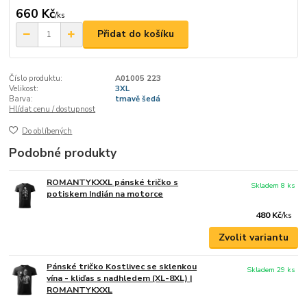
660 Kč
/
ks
Přidat do košíku
Číslo produktu:
A01005 223
Velikost:
3XL
Barva:
tmavě šedá
Hlídat cenu / dostupnost
Do oblíbených
Podobné produkty
ROMANTYKXXL pánské tričko s
Skladem 8 ks
potiskem Indián na motorce
480 Kč
/
ks
Zvolit variantu
Pánské tričko Kostlivec se sklenkou
Skladem 29 ks
vína - kliďas s nadhledem (XL-8XL) |
ROMANTYKXXL