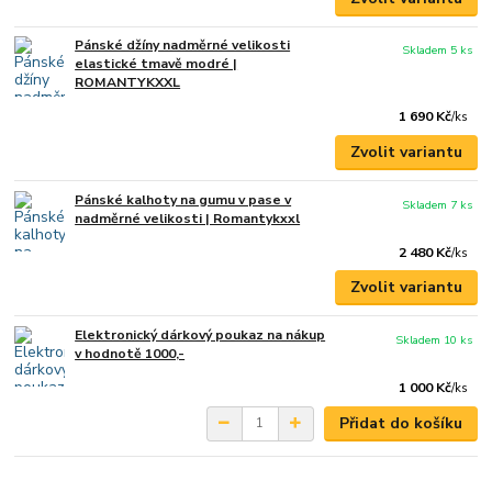
Pánské džíny nadměrné velikosti
Skladem 5 ks
elastické tmavě modré |
ROMANTYKXXL
1 690 Kč
/
ks
Zvolit variantu
Pánské kalhoty na gumu v pase v
Skladem 7 ks
nadměrné velikosti | Romantykxxl
2 480 Kč
/
ks
Zvolit variantu
Elektronický dárkový poukaz na nákup
Skladem 10 ks
v hodnotě 1000,-
1 000 Kč
/
ks
Přidat do košíku