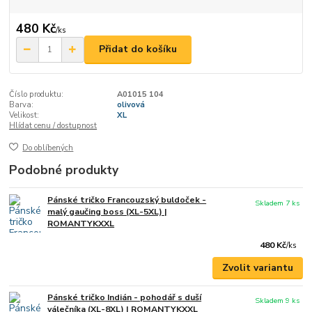
480 Kč
/
ks
Přidat do košíku
Číslo produktu:
A01015 104
Barva:
olivová
Velikost:
XL
Hlídat cenu / dostupnost
Do oblíbených
Podobné produkty
Pánské tričko Francouzský buldoček -
Skladem 7 ks
malý gaučing boss (XL-5XL) |
ROMANTYKXXL
480 Kč
/
ks
Zvolit variantu
Pánské tričko Indián - pohodář s duší
Skladem 9 ks
válečníka (XL-8XL) | ROMANTYKXXL