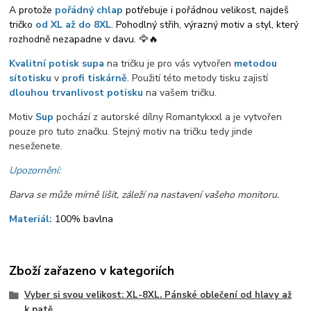
A protože
pořádný chlap
potřebuje i pořádnou velikost, najdeš
tričko
od XL až do 8XL
. Pohodlný střih, výrazný motiv a styl, který
rozhodně nezapadne v davu. 🦅🔥
Kvalitní potisk supa
na tričku je pro vás vytvořen
metodou
sítotisku
v
profi tiskárně
. Použití této metody tisku zajistí
dlouhou trvanlivost potisku
na vašem tričku.
Motiv
Sup
pochází z autorské dílny Romantykxxl a je vytvořen
pouze pro tuto značku. Stejný motiv na tričku tedy jinde
neseženete.
Upozornění:
Barva se může mírně lišit, záleží na nastavení vašeho monitoru.
Materiál:
100% bavlna
Zboží zařazeno v kategoriích
Vyber si svou velikost: XL-8XL. Pánské oblečení od hlavy až
k patě.