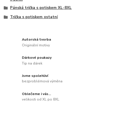
Pánská trička s potiskem XL-8XL
Trička s potiskem ostatní
Autorská tvorba
Originální motivy
Dárkové poukazy
Tip na dárek
Jsme spolehliví
bezproblémová výměna
Oblečeme i vás...
velikosti od XL po 8XL