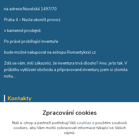
na adrese Nuselská 1497/70
Praha 4 – Nusle ukončil provoz
v kamenné prodejně.
Po právě probíhající inventuře
bude možné nakupovat na eshopu Romantykxxl.cz
Zdá se vám, milí zákazníci, že inventura trvá dlouho? Ano, je to tak. V
průběhu vyklízení obchodu a připravované inventury jsem si zlomila
nohu...
Kontakty
Romana Tykvová
Zpracování cookies
+420 608 519 697
Náš e-shop a partneři potřebují Váš
souhlas
s použitím souborů
cookies, aby Vám mohli zobrazovat informace týkající se Vašich
info@romantykxxl.cz
zájmů.