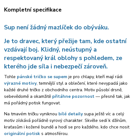
Kompletní specifikace
Sup není žádný mazlíček do obýváku.
Je to dravec, který přežije tam, kde ostatní
vzdávají boj. Klidný, neústupný a
respektovaný král oblohy s pohledem, ze
kterého jde síla i nebezpečí zároveň.
Tohle
pánské tričko se supem
je pro chlapy, kteří mají rádi
výrazné motivy
, temnější styl a oblečení, které nevypadá jako
každé druhé tričko z obchodního centra. Motiv působí drsně,
sebevědomě a okamžitě
přitáhne pozornost
— přesně tak, jak
má pořádný potisk fungovat.
Na tmavém tričku vyniknou
bílé detaily
supa ještě víc a celý
motiv získává pořádně syrový charakter. Skvěle sedí k džínům,
kraťasům i kožené bundě a hodí se pro každého, kdo chce nosit
originální potisk
s atmosférou.