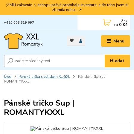
🎈Milí zákazníci, v eshopu právě probíhala inventura, a do toho jsem si
zlomila nohu... 📌
0
ks
+420 608 519 697
za
0 Kč
Menu
Hledat
Úvod
Pánská trička s potiskem XL-8XL
Pánské tričko Sup |
ROMANTYKXXL
Pánské tričko Sup |
ROMANTYKXXL