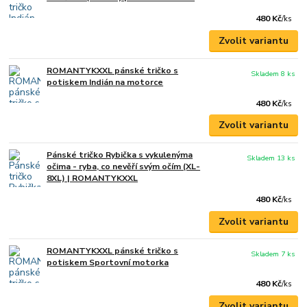
480 Kč
/
ks
Zvolit variantu
ROMANTYKXXL pánské tričko s
Skladem 8 ks
potiskem Indián na motorce
480 Kč
/
ks
Zvolit variantu
Pánské tričko Rybička s vykulenýma
Skladem 13 ks
očima - ryba, co nevěří svým očím (XL-
8XL) | ROMANTYKXXL
480 Kč
/
ks
Zvolit variantu
ROMANTYKXXL pánské tričko s
Skladem 7 ks
potiskem Sportovní motorka
480 Kč
/
ks
Zvolit variantu