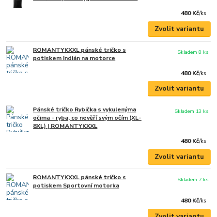
480 Kč
/
ks
Zvolit variantu
ROMANTYKXXL pánské tričko s
Skladem 8 ks
potiskem Indián na motorce
480 Kč
/
ks
Zvolit variantu
Pánské tričko Rybička s vykulenýma
Skladem 13 ks
očima - ryba, co nevěří svým očím (XL-
8XL) | ROMANTYKXXL
480 Kč
/
ks
Zvolit variantu
ROMANTYKXXL pánské tričko s
Skladem 7 ks
potiskem Sportovní motorka
480 Kč
/
ks
Zvolit variantu