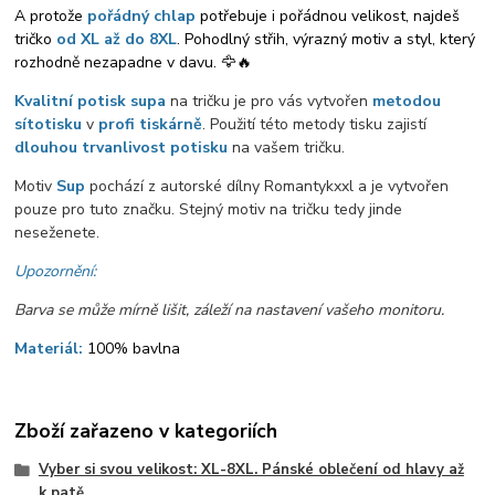
A protože
pořádný chlap
potřebuje i pořádnou velikost, najdeš
tričko
od XL až do 8XL
. Pohodlný střih, výrazný motiv a styl, který
rozhodně nezapadne v davu. 🦅🔥
Kvalitní potisk supa
na tričku je pro vás vytvořen
metodou
sítotisku
v
profi tiskárně
. Použití této metody tisku zajistí
dlouhou trvanlivost potisku
na vašem tričku.
Motiv
Sup
pochází z autorské dílny Romantykxxl a je vytvořen
pouze pro tuto značku. Stejný motiv na tričku tedy jinde
neseženete.
Upozornění:
Barva se může mírně lišit, záleží na nastavení vašeho monitoru.
Materiál:
100% bavlna
Zboží zařazeno v kategoriích
Vyber si svou velikost: XL-8XL. Pánské oblečení od hlavy až
k patě.