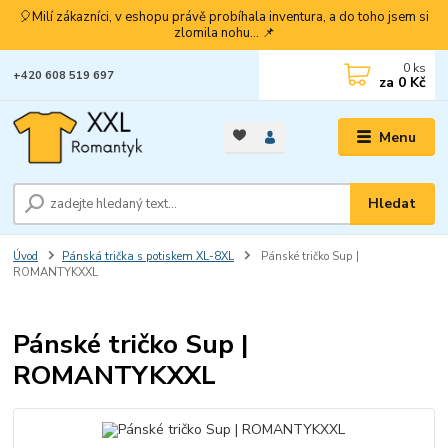
🎈Milí zákazníci, v eshopu právě probíhala inventura, a do toho jsem si
zlomila nohu... 📌
0
ks
+420 608 519 697
za
0 Kč
Menu
Hledat
Úvod
Pánská trička s potiskem XL-8XL
Pánské tričko Sup |
ROMANTYKXXL
Pánské tričko Sup |
ROMANTYKXXL