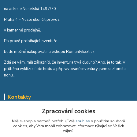
na adrese Nuselská 1497/70
Praha 4 – Nusle ukončil provoz
v kamenné prodejně.
Po právě probíhající inventuře
bude možné nakupovat na eshopu Romantykxxl.cz
Zdá se vám, milí zákazníci, že inventura trvá dlouho? Ano, je to tak. V
průběhu vyklízení obchodu a připravované inventury jsem si zlomila
nohu...
Kontakty
Romana Tykvová
Zpracování cookies
+420 608 519 697
Náš e-shop a partneři potřebují Váš
souhlas
s použitím souborů
cookies, aby Vám mohli zobrazovat informace týkající se Vašich
info@romantykxxl.cz
zájmů.