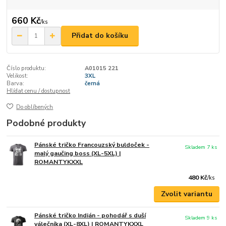
660 Kč
/
ks
Přidat do košíku
Číslo produktu:
A01015 221
Velikost:
3XL
Barva:
černá
Hlídat cenu / dostupnost
Do oblíbených
Podobné produkty
Pánské tričko Francouzský buldoček -
Skladem 7 ks
malý gaučing boss (XL-5XL) |
ROMANTYKXXL
480 Kč
/
ks
Zvolit variantu
Pánské tričko Indián - pohodář s duší
Skladem 9 ks
válečníka (XL-8XL) | ROMANTYKXXL