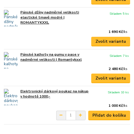
Pánské džíny nadměrné velikosti
Skladem 5 ks
elastické tmavě modré |
ROMANTYKXXL
1 690 Kč
/
ks
Zvolit variantu
Pánské kalhoty na gumu v pase v
Skladem 7 ks
nadměrné velikosti | Romantykxxl
2 480 Kč
/
ks
Zvolit variantu
Elektronický dárkový poukaz na nákup
Skladem 10 ks
v hodnotě 1000,-
1 000 Kč
/
ks
Přidat do košíku