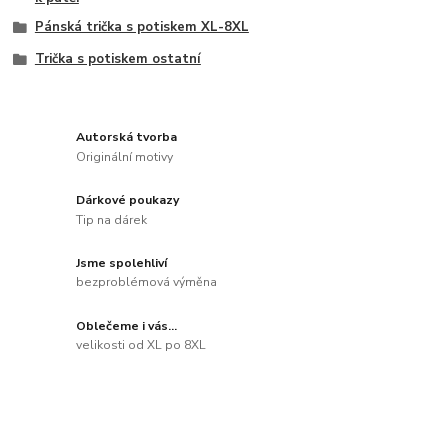
Pánská trička s potiskem XL-8XL
Trička s potiskem ostatní
Autorská tvorba
Originální motivy
Dárkové poukazy
Tip na dárek
Jsme spolehliví
bezproblémová výměna
Oblečeme i vás...
velikosti od XL po 8XL