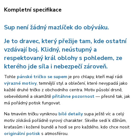
Kompletní specifikace
Sup není žádný mazlíček do obýváku.
Je to dravec, který přežije tam, kde ostatní
vzdávají boj. Klidný, neústupný a
respektovaný král oblohy s pohledem, ze
kterého jde síla i nebezpečí zároveň.
Tohle
pánské tričko se supem
je pro chlapy, kteří mají rádi
výrazné motivy
, temnější styl a oblečení, které nevypadá jako
každé druhé tričko z obchodního centra. Motiv působí drsně,
sebevědomě a okamžitě
přitáhne pozornost
— přesně tak, jak
má pořádný potisk fungovat.
Na tmavém tričku vyniknou
bílé detaily
supa ještě víc a celý
motiv získává pořádně syrový charakter. Skvěle sedí k džínům,
kraťasům i kožené bundě a hodí se pro každého, kdo chce nosit
originální potisk
s atmosférou.