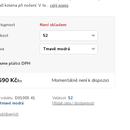
čí kolena při nošení. V to...
celý popis
tupnost
Není skladem
ikost
va
sme plátci DPH
690 Kč
Momentálně není k dispozici
/
ks
roduktu:
D01005 41
Velikost:
52
tmavě modrá
Hlídat cenu / dostupnost
oblíbených