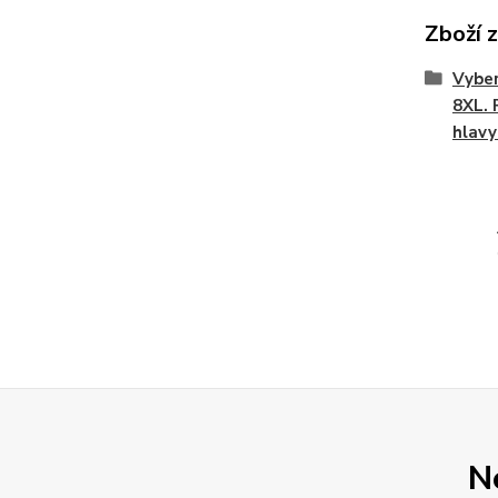
Zboží 
Vyber
8XL. 
hlavy
N