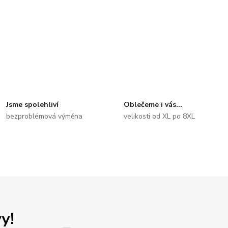
Jsme spolehliví
Oblečeme i vás...
bezproblémová výměna
velikosti od XL po 8XL
y!