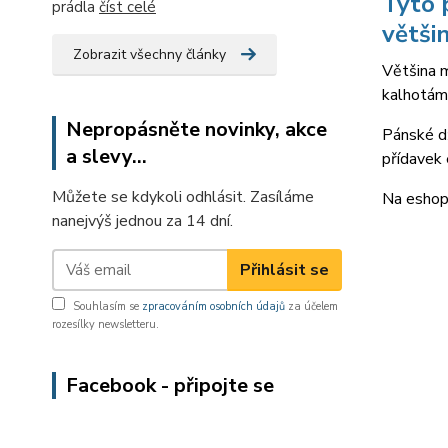
Tyto 
prádla
číst celé
větši
Zobrazit všechny články
Většina m
kalhotám 
Nepropásněte novinky, akce
Pánské dž
a slevy...
přídavek 
Můžete se kdykoli odhlásit. Zasíláme
Na eshopu
nanejvýš jednou za 14 dní.
Přihlásit se
Tabul
Souhlasím se
zpracováním osobních údajů
za účelem
rozesílky newsletteru.
Facebook - připojte se