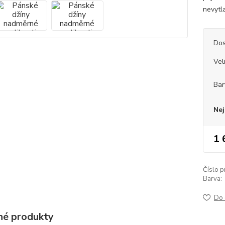
nevytla
Dos
Vel
Bar
Nej
1 
Číslo p
Barva:
Do 
é produkty