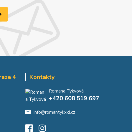
raze 4
Kontakty
Romana Tykvová
+420 608 519 697
info@romantykxxl.cz