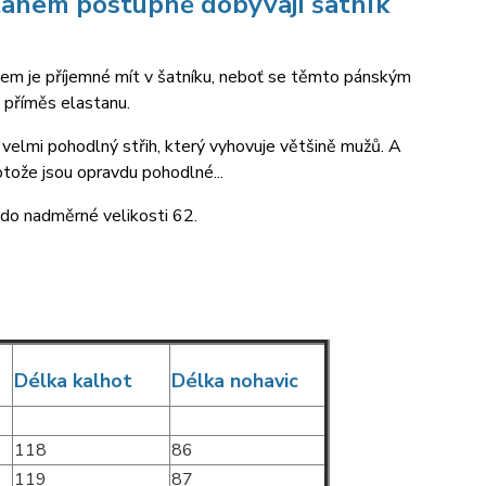
stanem postupně dobývají šatník
tanem je příjemné mít v šatníku, neboť se těmto pánským
 příměs elastanu.
 velmi pohodlný střih, který vyhovuje většině mužů. A
tože jsou opravdu pohodlné...
ž do nadměrné velikosti 62.
Délka kalhot
Délka nohavic
118
86
119
87