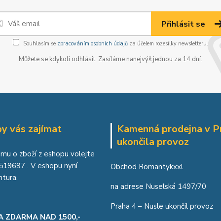
Přihlásit se
Souhlasím se
zpracováním osobních údajů
za účelem rozesílky newsletteru.
Můžete se kdykoli odhlásit. Zasíláme nanejvýš jednou za 14 dní.
y vás zajímat
Kamenná prodejna v P
ukončila provoz
jmu o zboží z eshopu volejte
519697
. V eshopu nyní
Obchod Romantykxxl
ntura.
na adrese Nuselská 1497/70
Praha 4 – Nusle ukončil provoz
A ZDARMA NAD 1500,-