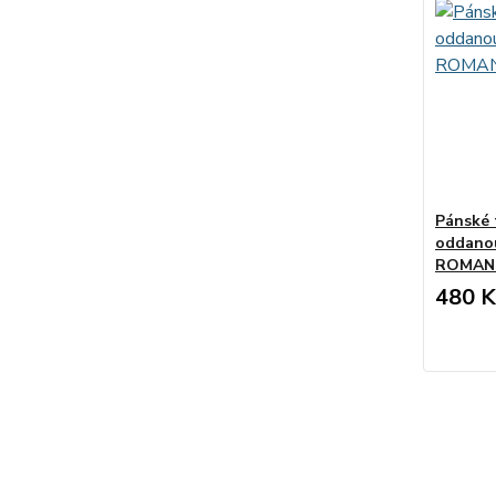
Pánské t
oddanou
ROMAN
480 K