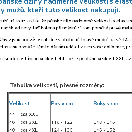
pánské džíny nadměrné velikosti s ela
ny mužů, kteří tuto velikost nakupují.
užů už totiž zjistila, že pánské rifle nadměrné velikosti s elas
například nevytlačí kolena při nošení. V tom pomáhá právě malá
íny v jsou pro vás v nabídce v oblíbené tmavě modré barvě. Mají
elastanu pomůže těmto džínám udělat z nich vaše oblíbence, pro
 jsou k dostání od velikosti 44, což je přibližně velikost XXL, a
ka velikostí, přesné rozměry:
Velikost
Pas v cm
Boky v cm
44 = cca XXL
46 = cca 3XL
116 - 122
140 - 146
48 = cca 4XL
124 - 130
146 - 152