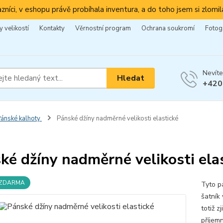
azníci, v eshopu právě probíhala inventura, a do toho jsem si zlomila
 velikostí
Kontakty
Věrnostní program
Ochrana soukromí
Fotog
Nevíte
Hledat
+420
ánské kalhoty
Pánské džíny nadměrné velikosti elastické
ké džíny nadměrné velikosti ela
 ZDARMA
Tyto p
šatník 
totiž z
příjem