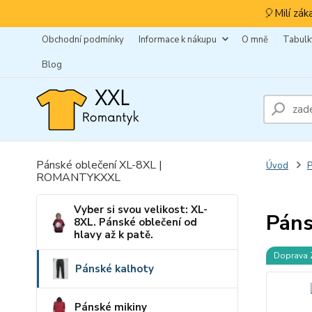
🎈Milí zák
Obchodní podmínky
Informace k nákupu
O mně
Tabulky
Blog
Pánské oblečení XL-8XL |
Úvod
P
ROMANTYKXXL
Vyber si svou velikost: XL-
Páns
8XL. Pánské oblečení od
hlavy až k patě.
Doprava
Pánské kalhoty
Pánské mikiny