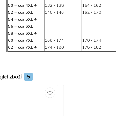
50 = cca 4XL +
132 - 138
154 - 162
52 = cca 5XL
140 - 146
162 - 170
54 = cca 5XL +
56 = cca 6XL
58 = cca 6XL +
60 = cca 7XL
168 - 174
170 - 174
62 = cca 7XL +
174 - 180
178 - 182
jící zboží
5