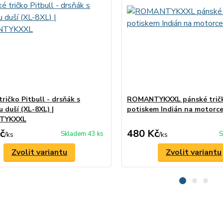
ričko Pitbull - drsňák s
ROMANTYKXXL pánské tričk
 duší (XL-8XL) |
potiskem Indián na motorc
TYKXXL
č
480 Kč
Skladem 43 ks
S
/
ks
/
ks
Zvolit variantu
Zvolit variantu