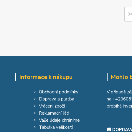
Informace k nákupu
Mohlo b
Obchodní podmínky
V případě zá
Doprava a platba
na
+420608
Vrácení zboží
probíhá inve
Reklamační řád
Vaše údaje chráníme
Tabulka velikostí
🚚 DOPRAV