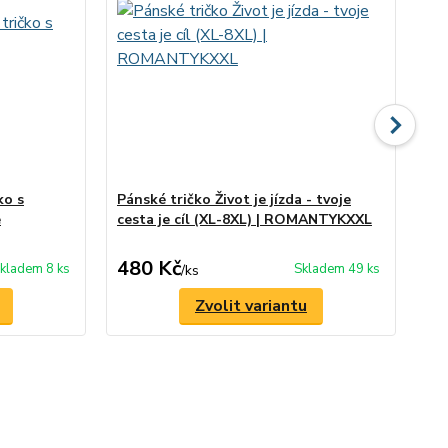
o s
Pánské tričko Život je jízda - tvoje
El
e
cesta je cíl (XL-8XL) | ROMANTYKXXL
v 
480 Kč
1 
kladem 8 ks
Skladem 49 ks
/
ks
Zvolit variantu