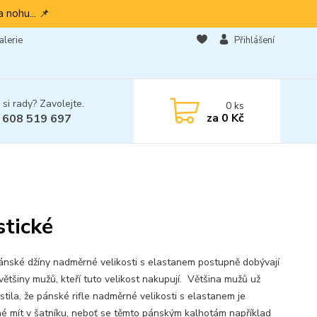
 nohu... 📌
alerie
Přihlášení
 si rady? Zavolejte.
0
ks
za
0 Kč
 608 519 697
stické
ánské džíny nadměrné velikosti s elastanem postupně dobývají
většiny mužů, kteří tuto velikost nakupují. Většina mužů už
jistila, že pánské rifle nadměrné velikosti s elastanem je
né mít v šatníku, neboť se těmto pánským kalhotám například