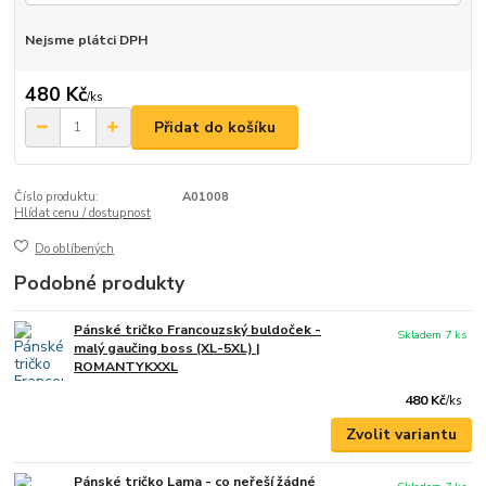
Nejsme plátci DPH
480 Kč
/
ks
Přidat do košíku
Číslo produktu:
A01008
Hlídat cenu / dostupnost
Do oblíbených
Podobné produkty
Pánské tričko Francouzský buldoček -
Skladem 7 ks
malý gaučing boss (XL-5XL) |
ROMANTYKXXL
480 Kč
/
ks
Zvolit variantu
Pánské tričko Lama - co neřeší žádné