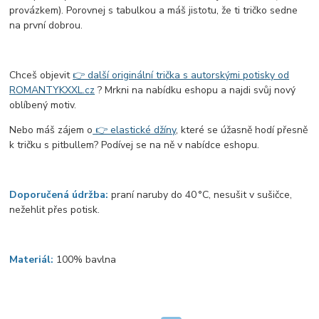
provázkem). Porovnej s tabulkou a máš jistotu, že ti tričko sedne
na první dobrou.
Chceš objevit
👉 další originální trička s autorskými potisky od
ROMANTYKXXL.cz
? Mrkni na nabídku eshopu a najdi svůj nový
oblíbený motiv.
Nebo máš zájem o
👉 elastické džíny
, které se úžasně hodí přesně
k tričku s pitbullem? Podívej se na ně v nabídce eshopu.
Doporučená údržba:
praní naruby do 40 °C, nesušit v sušičce,
nežehlit přes potisk.
Materiál:
100% bavlna