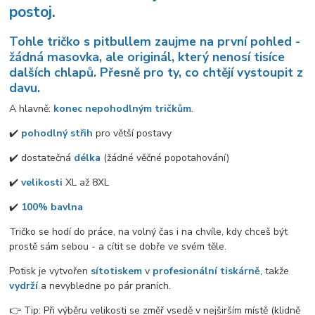
postoj.
Tohle
tričko s pitbullem
zaujme na první pohled -
žádná masovka, ale originál, který nenosí tisíce
dalších chlapů. Přesně pro ty, co chtějí vystoupit z
davu.
A hlavně:
konec nepohodlným tričkům
.
✔️
pohodlný střih
pro větší postavy
✔️ dostatečná
délka
(žádné věčné popotahování)
✔️
velikosti
XL až 8XL
✔️
100% bavlna
Tričko se hodí do práce, na volný čas i na chvíle, kdy chceš být
prostě sám sebou - a cítit se dobře ve svém těle.
Potisk je vytvořen
sítotiskem
v
profesionální tiskárně
, takže
vydrží
a nevybledne po pár praních.
👉 Tip: Při výběru velikosti se změř vsedě v nejširším místě (klidně