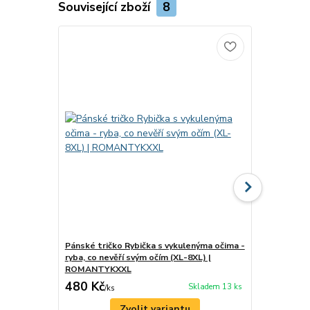
Související zboží
8
Pánské tričko Rybička s vykulenýma očima -
Pánské trič
ryba, co nevěří svým očím (XL-8XL) |
vítr v záde
ROMANTYKXXL
480 Kč
480 Kč
Skladem 13 ks
/
ks
/
ks
Zvolit variantu