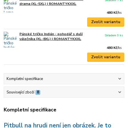
Skladem 7 ks
drama (XL-5XL) | ROMANTYKXXL
480 Kč
/
ks
Zvolit variantu
Pánské tričko Indián - pohodář s duší
Skladem 9 ks
válečníka (XL-8XL) | ROMANTYKXXL
480 Kč
/
ks
Zvolit variantu
Kompletní specifikace
Související zboží
8
Kompletní specifikace
Pitbull
na hrudi není jen obrázek. Je to