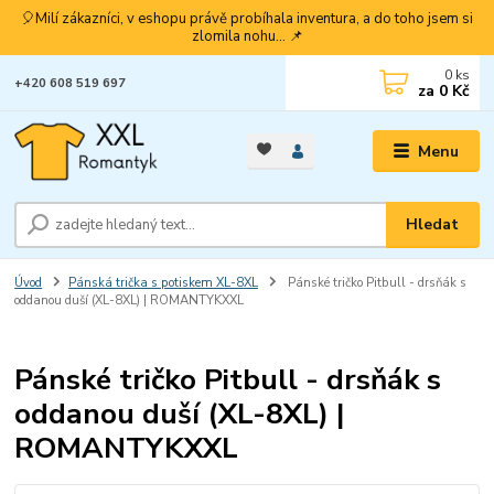
🎈Milí zákazníci, v eshopu právě probíhala inventura, a do toho jsem si
zlomila nohu... 📌
0
ks
+420 608 519 697
za
0 Kč
Menu
Hledat
Úvod
Pánská trička s potiskem XL-8XL
Pánské tričko Pitbull - drsňák s
oddanou duší (XL-8XL) | ROMANTYKXXL
Pánské tričko Pitbull - drsňák s
oddanou duší (XL-8XL) |
ROMANTYKXXL