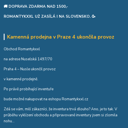
🚚 DOPRAVA ZDARMA NAD 1500,-
ROMANTYKXXL UŽ ZASÍLÁ I NA SLOVENSKO. 🥳
Kamenná prodejna v Praze 4 ukončila provoz
Obchod Romantykxxl
na adrese Nuselská 1497/70
Praha 4 – Nusle ukončil provoz
v kamenné prodejně.
Po právě probíhající inventuře
bude možné nakupovat na eshopu Romantykxxl.cz
Zdá se vám, milí zákazníci, že inventura trvá dlouho? Ano, je to tak. V
průběhu vyklízení obchodu a připravované inventury jsem si zlomila
nohu...