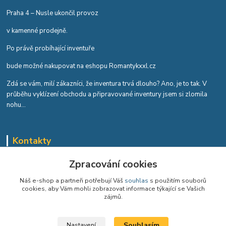
Praha 4 – Nusle ukončil provoz
v kamenné prodejně.
Po právě probíhající inventuře
bude možné nakupovat na eshopu Romantykxxl.cz
Zdá se vám, milí zákazníci, že inventura trvá dlouho? Ano, je to tak. V
průběhu vyklízení obchodu a připravované inventury jsem si zlomila
nohu...
Kontakty
Romana Tykvová
Zpracování cookies
+420 608 519 697
Náš e-shop a partneři potřebují Váš
souhlas
s použitím souborů
cookies, aby Vám mohli zobrazovat informace týkající se Vašich
info@romantykxxl.cz
zájmů.
Souhlasím
Nastavení