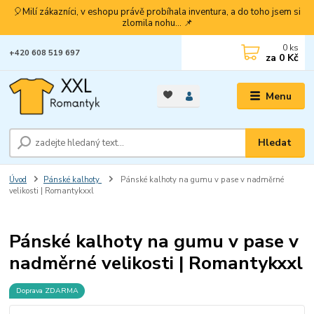
🎈Milí zákazníci, v eshopu právě probíhala inventura, a do toho jsem si
zlomila nohu... 📌
0
ks
+420 608 519 697
za
0 Kč
Menu
Hledat
Úvod
Pánské kalhoty
Pánské kalhoty na gumu v pase v nadměrné
velikosti | Romantykxxl
Pánské kalhoty na gumu v pase v
nadměrné velikosti | Romantykxxl
Doprava ZDARMA