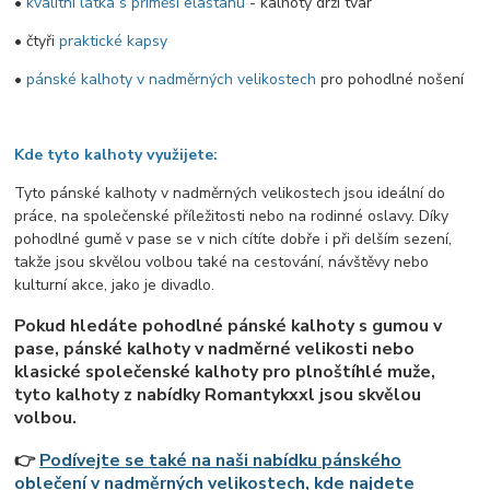
•
kvalitní látka s příměsí elastanu
- kalhoty drží tvar
• čtyři
praktické kapsy
•
pánské kalhoty v nadměrných velikostech
pro pohodlné nošení
Kde tyto kalhoty využijete:
Tyto pánské kalhoty v nadměrných velikostech jsou ideální do
práce, na společenské příležitosti nebo na rodinné oslavy. Díky
pohodlné gumě v pase se v nich cítíte dobře i při delším sezení,
takže jsou skvělou volbou také na cestování, návštěvy nebo
kulturní akce, jako je divadlo.
Pokud hledáte pohodlné pánské kalhoty s gumou v
pase, pánské kalhoty v nadměrné velikosti nebo
klasické společenské kalhoty pro plnoštíhlé muže,
tyto kalhoty z nabídky Romantykxxl jsou skvělou
volbou.
👉
Podívejte se také na naši nabídku pánského
oblečení v nadměrných velikostech, kde najdete