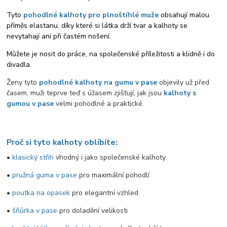
Tyto
pohodlné kalhoty pro plnoštíhlé muže
obsahují malou
příměs elastanu, díky které si látka drží tvar a kalhoty se
nevytahají ani při častém nošení.
Můžete je nosit do práce, na společenské příležitosti a klidně i do
divadla.
Ženy tyto
pohodlné kalhoty na gumu v pase
objevily už před
časem, muži teprve teď s úžasem zjišťují, jak jsou
kalhoty s
gumou v pase
velmi pohodlné a praktické.
Proč si tyto kalhoty oblíbíte:
•
klasický střih
vhodný i jako společenské kalhoty
•
pružná guma v pase
pro maximální pohodlí
•
poutka na opasek
pro elegantní vzhled
•
šňůrka v pase
pro doladění velikosti