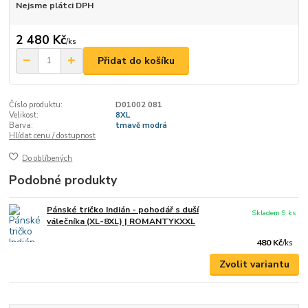
Nejsme plátci DPH
2 480 Kč
/
ks
Přidat do košíku
Číslo produktu:
D01002 081
Velikost:
8XL
Barva:
tmavě modrá
Hlídat cenu / dostupnost
Do oblíbených
Podobné produkty
Pánské tričko Indián - pohodář s duší
Skladem 9 ks
válečníka (XL-8XL) | ROMANTYKXXL
480 Kč
/
ks
Zvolit variantu