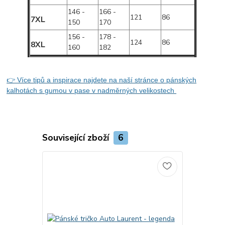
146 -
166 -
121
86
7XL
150
170
156 -
178 -
124
86
8XL
160
182
👉 Více tipů a inspirace najdete na naší stránce o pánských
kalhotách s gumou v pase v nadměrných velikostech
Související zboží
6