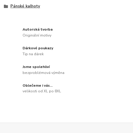
Pánské kalhoty
Autorská tvorba
Originální motivy
Dárkové poukazy
Tip na dárek
Jsme spolehliví
bezproblémová výměna
Oblečeme i vás...
velikosti od XL po 8XL