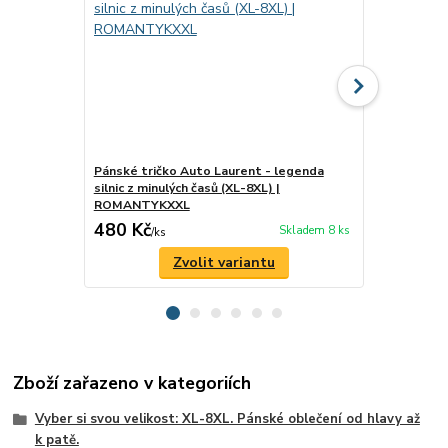
Pánské tričko Auto Laurent - legenda
Pánské tričk
silnic z minulých časů (XL-8XL) |
duší (XL-8
ROMANTYKXXL
480 Kč
480 Kč
Skladem 8 ks
/
ks
/
ks
Zvolit variantu
Zboží zařazeno v kategoriích
Vyber si svou velikost: XL-8XL. Pánské oblečení od hlavy až
k patě.