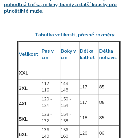
pohodlná trička, mikiny, bundy a další kousky pro
plnoštíhlé muže.
Tabulka velikostí, přesné rozměry:
Pas v
Boky v
Délka
Délka
Velikost
cm
cm
kalhot
nohavic
XXL
112 -
144 -
117
85
3XL
116
148
120 -
150 -
117
85
4XL
124
154
128 -
154 -
118
85
5XL
132
158
136 -
156 -
120
86
6XL
140
160