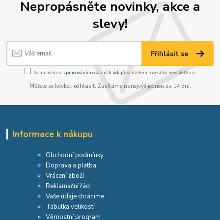
Nepropásněte novinky, akce a
slevy!
Přihlásit se
Souhlasím se
zpracováním osobních údajů
za účelem rozesílky newsletteru.
Můžete se kdykoli odhlásit. Zasíláme nanejvýš jednou za 14 dní.
Informace k nákupu
Obchodní podmínky
Doprava a platba
Vrácení zboží
Reklamační řád
Vaše údaje chráníme
Tabulka velikostí
Věrnostní program