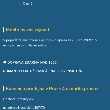
O mně
Mohlo by vás zajímat
V případě zájmu o zboží z eshopu volejte na
+420608519697
. V
eshopu nyní probíhá inventura.
🚚 DOPRAVA ZDARMA NAD 1500,-
ROMANTYKXXL UŽ ZASÍLÁ I NA SLOVENSKO. 🥳
Kamenná prodejna v Praze 4 ukončila provoz
Obchod Romantykxxl
na adrese Nuselská 1497/70