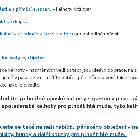
 látka s příměsí elastanu
- kalhoty drží tvar
aktické kapsy
kalhoty v nadměrných velikostech
pro pohodlné nošení
 kalhoty využijete:
ké kalhoty v nadměrných velikostech jsou ideální do práce, na sp
gumě v pase se v nich cítíte dobře i při delším sezení, takže js
kce, jako je divadlo.
ledáte pohodlné pánské kalhoty s gumou v pase, pá
é společenské kalhoty pro plnoštíhlé muže, tyto kal
vejte se také na naši nabídku pánského oblečení v 
 mikiny, bundy a další kousky pro plnoštíhlé muže.