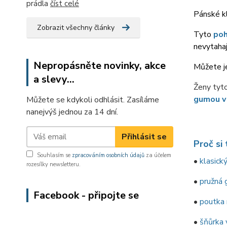
prádla
číst celé
Pánské kl
Zobrazit všechny články
Tyto
poh
nevytahaj
Nepropásněte novinky, akce
Můžete je
a slevy...
Ženy tyt
gumou v
Můžete se kdykoli odhlásit. Zasíláme
nanejvýš jednou za 14 dní.
Přihlásit se
Proč si 
Souhlasím se
zpracováním osobních údajů
za účelem
•
klasický
rozesílky newsletteru.
•
pružná 
Facebook - připojte se
•
poutka
•
šňůrka 