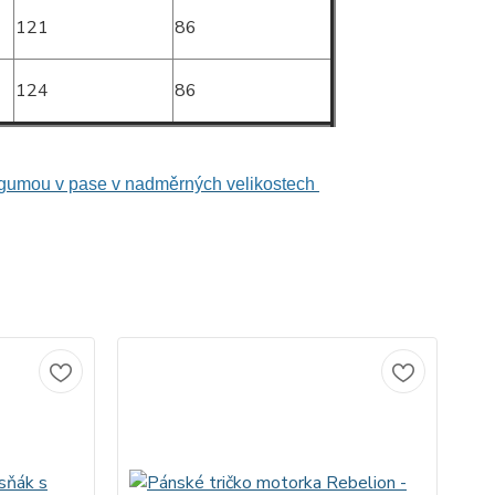
121
86
124
86
 s gumou v pase v nadměrných velikostech