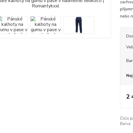
zachov
příjemn
nebo n
Dos
Vel
Bar
Nej
2 
Číslo p
Barva: