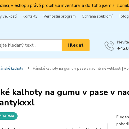
azníci, v eshopu právě probíhala inventura, a do toho jsem si zlomila
 velikostí
Kontakty
Věrnostní program
Ochrana soukromí
Fotog
Nevíte
Hledat
+420
ánské kalhoty
Pánské kalhoty na gumu v pase v nadměrné velikosti | R
ké kalhoty na gumu v pase v nad
antykxxl
 ZDARMA
Elegan
pohodl