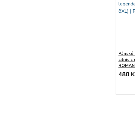
Pánské 
silnic z
ROMAN
480 K