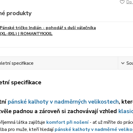
Do 
é produkty
Pánské tričko Indián - pohodář s duší válečníka
(XL-8XL) | ROMANTYKXXL
etní specifikace
Sou
tní specifikace
tní
pánské kalhoty v nadměrných velikostech
, kte
věle padnou a zároveň si zachovávají vzhled
klasi
příjemná látka zajišťuje
komfort při nošení
- ať už míříte do prá
olba pro muže, kteří hledají
pánské kalhoty v nadměrné veliko