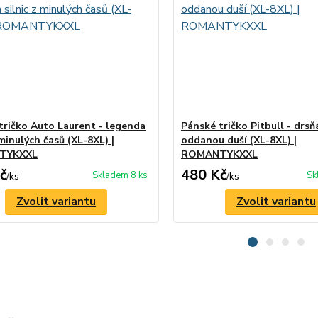
tričko Auto Laurent - legenda
Pánské tričko Pitbull - drsň
 minulých časů (XL-8XL) |
oddanou duší (XL-8XL) |
TYKXXL
ROMANTYKXXL
č
480 Kč
Skladem 8 ks
Sk
/
ks
/
ks
Zvolit variantu
Zvolit variantu