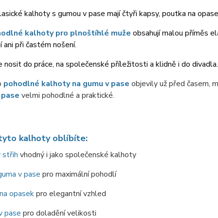
asické kalhoty s gumou v pase mají čtyři kapsy, poutka na opasek
odlné kalhoty pro plnoštíhlé muže
obsahují malou příměs elas
í ani při častém nošení.
 nosit do práce, na společenské příležitosti a klidně i do divadla.
o
pohodlné kalhoty na gumu v pase
objevily už před časem, mu
 pase
velmi pohodlné a praktické.
tyto kalhoty oblíbíte:
 střih
vhodný i jako společenské kalhoty
guma v pase
pro maximální pohodlí
 na opasek
pro elegantní vzhled
v pase
pro doladění velikosti