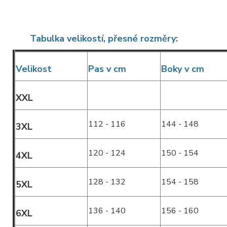
Tabulka velikostí, přesné rozměry:
Velikost
Pas v cm
Boky v cm
XXL
112 - 116
144 - 148
3XL
120 - 124
150 - 154
4XL
128 - 132
154 - 158
5XL
136 - 140
156 - 160
6XL