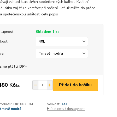
ávají vzhled klasických společenských kalhot. Kvalitní,
á látka zajišťuje komfort při nošení - ať už míříte do práce
a společenskou událost.
celý popis
tupnost
Skladem 1 ks
ikost
va
sme plátci DPH
480 Kč
Přidat do košíku
/
ks
roduktu:
D01002 041
Velikost:
4XL
tmavě modrá
Hlídat cenu / dostupnost