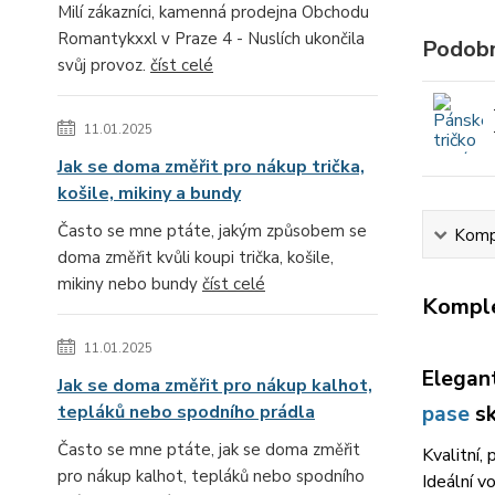
Milí zákazníci, kamenná prodejna Obchodu
Romantykxxl v Praze 4 - Nuslích ukončila
Podobn
svůj provoz.
číst celé
11.01.2025
Jak se doma změřit pro nákup trička,
košile, mikiny a bundy
Často se mne ptáte, jakým způsobem se
Kompl
doma změřit kvůli koupi trička, košile,
mikiny nebo bundy
číst celé
Komple
11.01.2025
Elegan
Jak se doma změřit pro nákup kalhot,
tepláků nebo spodního prádla
pase
sk
Často se mne ptáte, jak se doma změřit
Kvalitní, 
pro nákup kalhot, tepláků nebo spodního
Ideální v