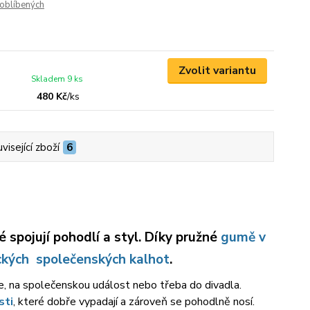
oblíbených
Zvolit variantu
Skladem 9 ks
480 Kč
/
ks
visející zboží
6
ré spojují pohodlí a styl. Díky pružné
gumě v
ckých společenských kalhot
.
ce, na společenskou událost nebo třeba do divadla.
sti
, které dobře vypadají a zároveň se pohodlně nosí.