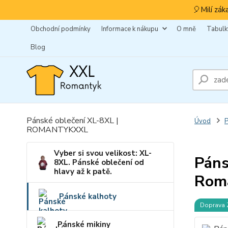
🎈Milí zák
Obchodní podmínky
Informace k nákupu
O mně
Tabulky
Blog
Pánské oblečení XL-8XL |
Úvod
P
ROMANTYKXXL
Vyber si svou velikost: XL-
Páns
8XL. Pánské oblečení od
hlavy až k patě.
Rom
Pánské kalhoty
Doprava
Pánské mikiny