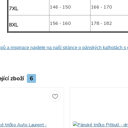
146 - 150
166 - 170
7XL
156 - 160
178 - 182
8XL
tipů a inspirace najdete na naší stránce o pánských kalhotách
jící zboží
6