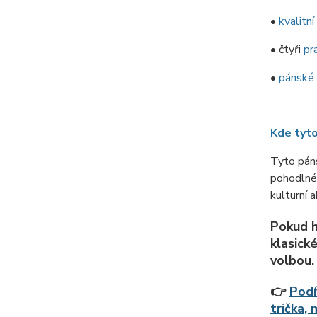
•
kvalitní
• čtyři
pr
•
pánské 
Kde tyto
Tyto páns
pohodlné 
kulturní a
Pokud h
klasick
volbou.
👉
Podí
trička,