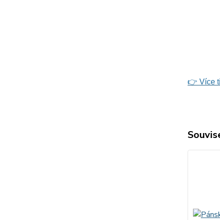
👉 Více 
Souvise