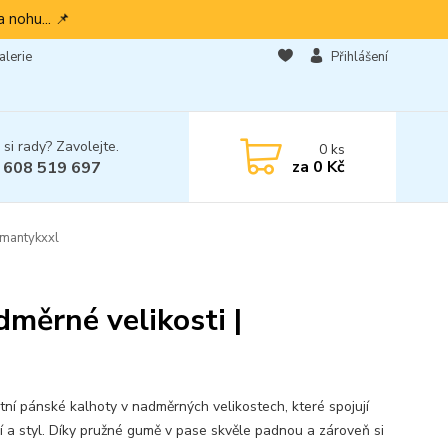
 nohu... 📌
alerie
Přihlášení
 si rady? Zavolejte.
0
ks
za
0 Kč
 608 519 697
omantykxxl
měrné velikosti |
tní pánské kalhoty v nadměrných velikostech, které spojují
í a styl. Díky pružné gumě v pase skvěle padnou a zároveň si