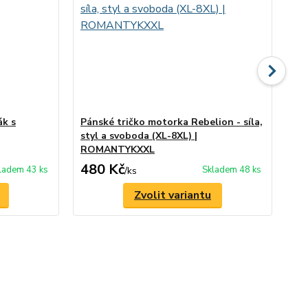
ák s
Pánské tričko motorka Rebelion - síla,
El
styl a svoboda (XL-8XL) |
v 
ROMANTYKXXL
480 Kč
1 
ladem 43 ks
Skladem 48 ks
/
ks
Zvolit variantu