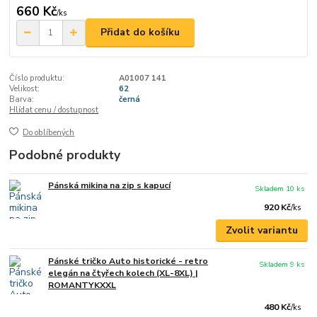
660 Kč
/
ks
Přidat do košíku
Číslo produktu:
A01007 141
Velikost:
62
Barva:
černá
Hlídat cenu / dostupnost
Do oblíbených
Podobné produkty
Pánská mikina na zip s kapucí
Skladem 10 ks
920 Kč
/
ks
Zvolit variantu
Pánské tričko Auto historické - retro
Skladem 9 ks
elegán na čtyřech kolech (XL-8XL) |
ROMANTYKXXL
480 Kč
/
ks