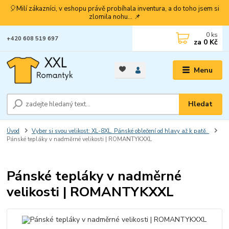
🎈Milí zákazníci, v eshopu právě probíhala inventura, a do toho jsem si
zlomila nohu... 📌
0
ks
+420 608 519 697
za
0 Kč
Menu
Hledat
Úvod
Vyber si svou velikost: XL-8XL. Pánské oblečení od hlavy až k patě.
Pánské tepláky v nadměrné velikosti | ROMANTYKXXL
Pánské tepláky v nadměrné
velikosti | ROMANTYKXXL