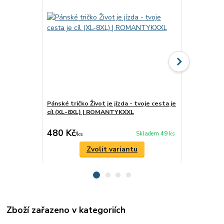
Pánské tričko Život je jízda - tvoje cesta je
Pánské trič
cíl (XL-8XL) | ROMANTYKXXL
drama (XL-
480 Kč
480 Kč
Skladem 49 ks
/
ks
/
ks
Zvolit variantu
Zboží zařazeno v kategoriích