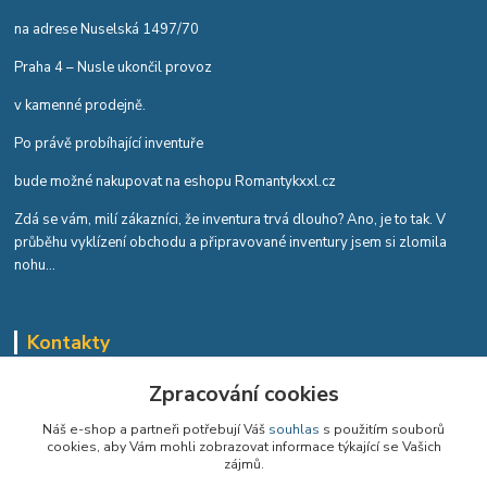
na adrese Nuselská 1497/70
Praha 4 – Nusle ukončil provoz
v kamenné prodejně.
Po právě probíhající inventuře
bude možné nakupovat na eshopu Romantykxxl.cz
Zdá se vám, milí zákazníci, že inventura trvá dlouho? Ano, je to tak. V
průběhu vyklízení obchodu a připravované inventury jsem si zlomila
nohu...
Kontakty
Romana Tykvová
Zpracování cookies
+420 608 519 697
Náš e-shop a partneři potřebují Váš
souhlas
s použitím souborů
cookies, aby Vám mohli zobrazovat informace týkající se Vašich
info@romantykxxl.cz
zájmů.