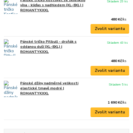
Skladem 29 ks
vína - kliďas s nadhledem (XL-8XL) |
ROMANTYKXXL
480 Kč
/
ks
Zvolit variantu
Pánské tričko Pitbull - drsňák s
Skladem 43 ks
oddanou duší (XL-8XL) |
ROMANTYKXXL
480 Kč
/
ks
Zvolit variantu
Pánské džíny nadměrné velikosti
Skladem 5 ks
elastické tmavě modré |
ROMANTYKXXL
1 690 Kč
/
ks
Zvolit variantu