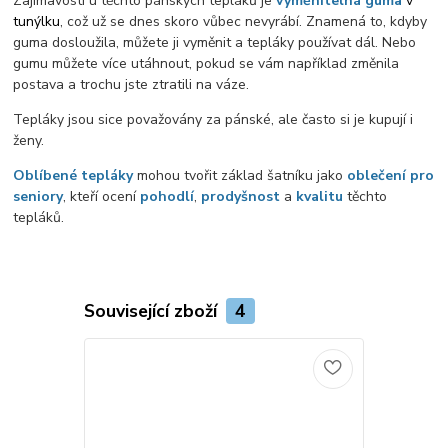
Zajímavostí u těchto pánských tepláků je
vyměnitelná guma
v
tunýlku
, což už se dnes skoro vůbec nevyrábí. Znamená to, kdyby
guma dosloužila, můžete ji vyměnit a tepláky používat dál. Nebo
gumu můžete více utáhnout, pokud se vám například změnila
postava a trochu jste ztratili na váze.
Tepláky jsou sice považovány za pánské, ale často si je kupují i
ženy.
Oblíbené tepláky
mohou tvořit základ šatníku jako
oblečení pro
seniory
, kteří ocení
pohodlí
,
prodyšnost
a
kvalitu
těchto
tepláků.
Související zboží
4