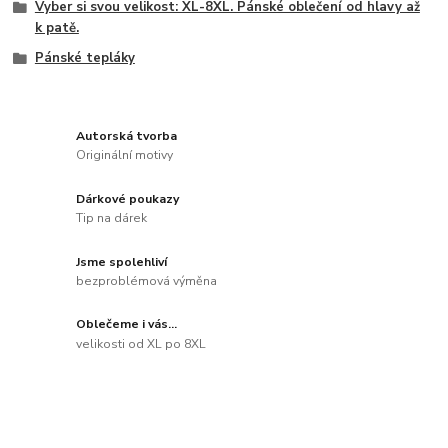
Vyber si svou velikost: XL-8XL. Pánské oblečení od hlavy až
k patě.
Pánské tepláky
Autorská tvorba
Originální motivy
Dárkové poukazy
Tip na dárek
Jsme spolehliví
bezproblémová výměna
Oblečeme i vás...
velikosti od XL po 8XL