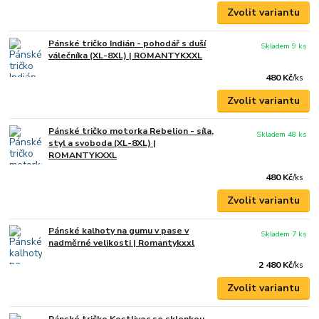
Zvolit variantu
Pánské tričko Indián - pohodář s duší
Skladem 9 ks
válečníka (XL-8XL) | ROMANTYKXXL
480 Kč
/
ks
Zvolit variantu
Pánské tričko motorka Rebelion - síla,
Skladem 48 ks
styl a svoboda (XL-8XL) |
ROMANTYKXXL
480 Kč
/
ks
Zvolit variantu
Pánské kalhoty na gumu v pase v
Skladem 7 ks
nadměrné velikosti | Romantykxxl
2 480 Kč
/
ks
Zvolit variantu
Pánské tričko Kostlivec se sklenkou