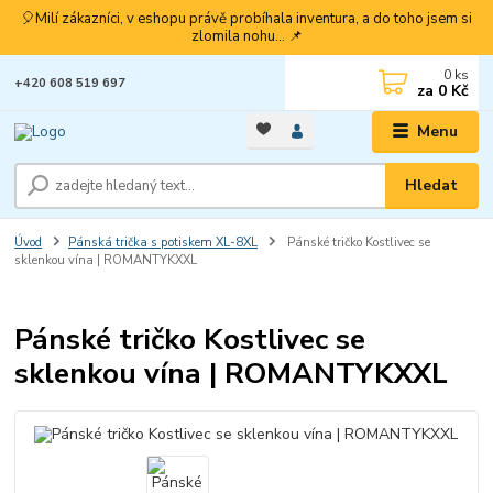
🎈Milí zákazníci, v eshopu právě probíhala inventura, a do toho jsem si
zlomila nohu... 📌
0
ks
+420 608 519 697
za
0 Kč
Menu
Hledat
Úvod
Pánská trička s potiskem XL-8XL
Pánské tričko Kostlivec se
sklenkou vína | ROMANTYKXXL
Pánské tričko Kostlivec se
sklenkou vína | ROMANTYKXXL