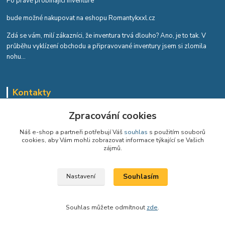
Po právě probíhající inventuře
bude možné nakupovat na eshopu Romantykxxl.cz
Zdá se vám, milí zákazníci, že inventura trvá dlouho? Ano, je to tak. V
průběhu vyklízení obchodu a připravované inventury jsem si zlomila
nohu...
Kontakty
Romana Tykvová
Zpracování cookies
+420 608 519 697
Náš e-shop a partneři potřebují Váš
souhlas
s použitím souborů
cookies, aby Vám mohli zobrazovat informace týkající se Vašich
info@romantykxxl.cz
zájmů.
Souhlasím
Nastavení
Souhlas můžete odmítnout
zde
.
Vytvořeno na
Eshop-rychle.cz