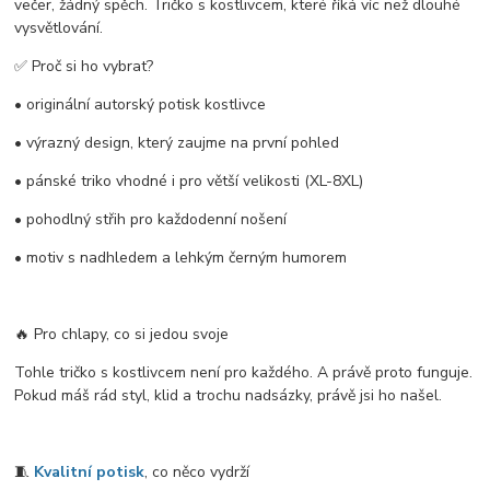
večer, žádný spěch. Tričko s kostlivcem, které říká víc než dlouhé
vysvětlování.
✅ Proč si ho vybrat?
• originální autorský potisk kostlivce
• výrazný design, který zaujme na první pohled
• pánské triko vhodné i pro větší velikosti (XL-8XL)
• pohodlný střih pro každodenní nošení
• motiv s nadhledem a lehkým černým humorem
🔥 Pro chlapy, co si jedou svoje
Tohle tričko s kostlivcem není pro každého. A právě proto funguje.
Pokud máš rád styl, klid a trochu nadsázky, právě jsi ho našel.
🧵
Kvalitní potisk
, co něco vydrží