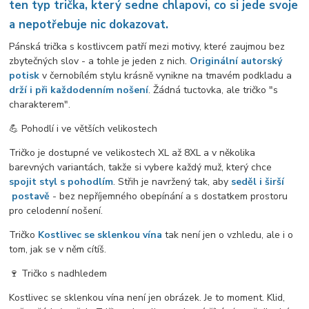
ten typ trička, který sedne chlapovi, co si jede svoje
a nepotřebuje nic dokazovat.
Pánská trička s kostlivcem patří mezi motivy, které zaujmou bez
zbytečných slov - a tohle je jeden z nich.
Originální autorský
potisk
v černobílém stylu krásně vynikne na tmavém podkladu a
drží i při každodenním nošení
. Žádná tuctovka, ale tričko "s
charakterem".
💪 Pohodlí i ve větších velikostech
Tričko je dostupné ve velikostech XL až 8XL a v několika
barevných variantách, takže si vybere každý muž, který chce
spojit styl s pohodlím
. Střih je navržený tak, aby
seděl i širší
postavě
- bez nepříjemného obepínání a s dostatkem prostoru
pro celodenní nošení.
Tričko
Kostlivec se sklenkou vína
tak není jen o vzhledu, ale i o
tom, jak se v něm cítíš.
🍷 Tričko s nadhledem
Kostlivec se sklenkou vína není jen obrázek. Je to moment. Klid,