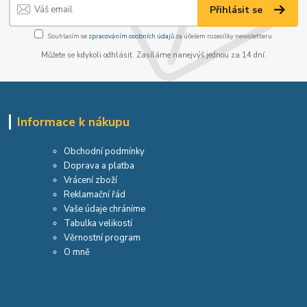
Přihlásit se
Souhlasím se
zpracováním osobních údajů
za účelem rozesílky newsletteru.
Můžete se kdykoli odhlásit. Zasíláme nanejvýš jednou za 14 dní.
Informace k nákupu
Obchodní podmínky
Doprava a platba
Vrácení zboží
Reklamační řád
Vaše údaje chráníme
Tabulka velikostí
Věrnostní program
O mně