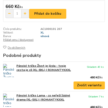
660 Kč
/
ks
Přidat do košíku
Číslo produktu:
AC1000101 207
Velikost:
XL
Barva:
vínová
Hlídat cenu / dostupnost
Do oblíbených
Podobné produkty
Pánské tričko Život je jízda - tvoje
Skladem 49 ks
cesta je cíl (XL-8XL) | ROMANTYKXXL
480 Kč
/
ks
Zvolit variantu
Pánské tričko Lama - co neřeší žádné
Skladem 7 ks
drama (XL-5XL) | ROMANTYKXXL
480 Kč
/
ks