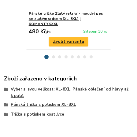
Pánské tričko Zlatý retrívr - moudrý pes
Pánské tričk
se zlatým srdcem (XL-8XL) |
respekt (X
ROMANTYKXXL
480 Kč
480 Kč
Skladem 10 ks
/
ks
/
ks
Zvolit variantu
Zboží zařazeno v kategoriích
Vyber si svou velikost: XL-8XL. Pánské oblečení od hlavy až
k patě.
Pánská trička s potiskem XL-8XL
Trička s potiskem kostlivce