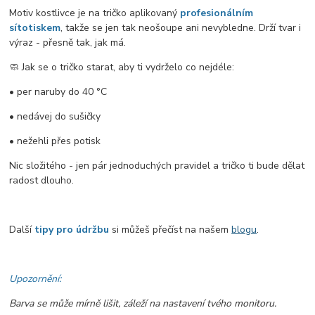
Motiv kostlivce je na tričko aplikovaný
profesionálním
sítotiskem
, takže se jen tak neošoupe ani nevybledne. Drží tvar i
výraz - přesně tak, jak má.
🧼 Jak se o tričko starat, aby ti vydrželo co nejdéle:
• per naruby do 40 °C
• nedávej do sušičky
• nežehli přes potisk
Nic složitého - jen pár jednoduchých pravidel a tričko ti bude dělat
radost dlouho.
Další
tipy pro údržbu
si můžeš přečíst na našem
blogu
.
Upozornění:
Barva se může mírně lišit, záleží na nastavení tvého monitoru.