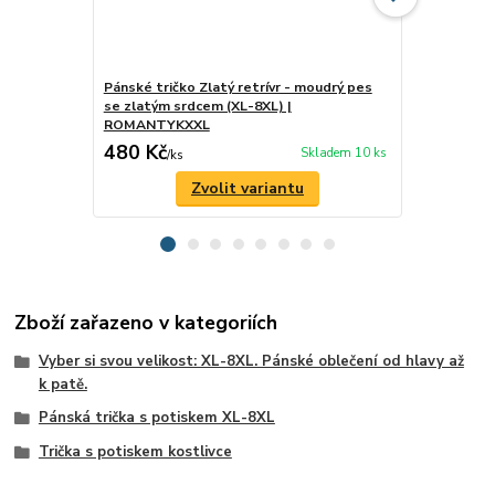
Pánské tričko Zlatý retrívr - moudrý pes
Pánské tričk
se zlatým srdcem (XL-8XL) |
respekt (X
ROMANTYKXXL
480 Kč
480 Kč
Skladem 10 ks
/
ks
/
ks
Zvolit variantu
Zboží zařazeno v kategoriích
Vyber si svou velikost: XL-8XL. Pánské oblečení od hlavy až
k patě.
Pánská trička s potiskem XL-8XL
Trička s potiskem kostlivce