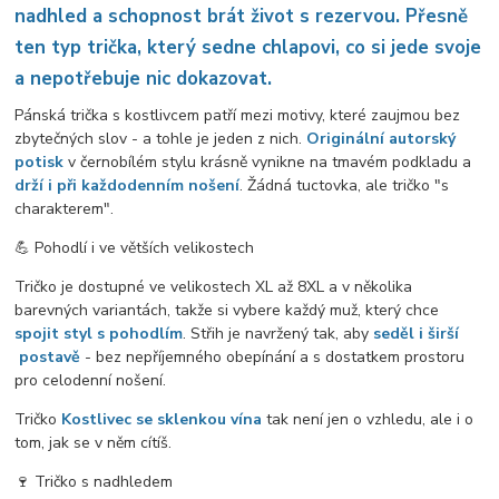
nadhled a schopnost brát život s rezervou. Přesně
ten typ trička, který sedne chlapovi, co si jede svoje
a nepotřebuje nic dokazovat.
Pánská trička s kostlivcem patří mezi motivy, které zaujmou bez
zbytečných slov - a tohle je jeden z nich.
Originální autorský
potisk
v černobílém stylu krásně vynikne na tmavém podkladu a
drží i při každodenním nošení
. Žádná tuctovka, ale tričko "s
charakterem".
💪 Pohodlí i ve větších velikostech
Tričko je dostupné ve velikostech XL až 8XL a v několika
barevných variantách, takže si vybere každý muž, který chce
spojit styl s pohodlím
. Střih je navržený tak, aby
seděl i širší
postavě
- bez nepříjemného obepínání a s dostatkem prostoru
pro celodenní nošení.
Tričko
Kostlivec se sklenkou vína
tak není jen o vzhledu, ale i o
tom, jak se v něm cítíš.
🍷 Tričko s nadhledem