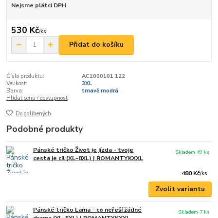
Nejsme plátci DPH
530 Kč
/
ks
Přidat do košíku
Číslo produktu:
AC1000101 122
Velikost:
3XL
Barva:
tmavě modrá
Hlídat cenu / dostupnost
Do oblíbených
Podobné produkty
Pánské tričko Život je jízda - tvoje
Skladem 49 ks
cesta je cíl (XL-8XL) | ROMANTYKXXL
480 Kč
/
ks
Zvolit variantu
Pánské tričko Lama - co neřeší žádné
Skladem 7 ks