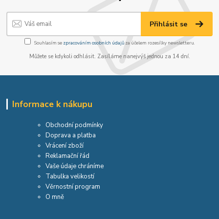
Přihlásit se
Souhlasím se
zpracováním osobních údajů
za účelem rozesílky newsletteru.
Můžete se kdykoli odhlásit. Zasíláme nanejvýš jednou za 14 dní.
Informace k nákupu
Obchodní podmínky
Doprava a platba
Vrácení zboží
Reklamační řád
Vaše údaje chráníme
Tabulka velikostí
Věrnostní program
O mně