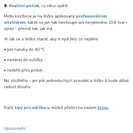
🧵
Kvalitní potisk
, co něco vydrží
Motiv kostlivce je na tričko aplikovaný
profesionálním
sítotiskem
, takže se jen tak neošoupe ani nevybledne. Drží tvar i
výraz - přesně tak, jak má.
🧼 Jak se o tričko starat, aby ti vydrželo co nejdéle:
• per naruby do 40 °C
• nedávej do sušičky
• nežehli přes potisk
Nic složitého - jen pár jednoduchých pravidel a tričko ti bude dělat
radost dlouho.
Další
tipy pro údržbu
si můžeš přečíst na našem
blogu
.
Upozornění: