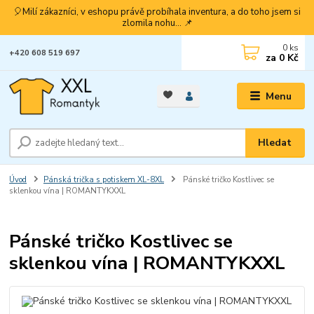
🎈Milí zákazníci, v eshopu právě probíhala inventura, a do toho jsem si
zlomila nohu... 📌
0
ks
+420 608 519 697
za
0 Kč
Menu
Hledat
Úvod
Pánská trička s potiskem XL-8XL
Pánské tričko Kostlivec se
sklenkou vína | ROMANTYKXXL
Pánské tričko Kostlivec se
sklenkou vína | ROMANTYKXXL