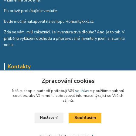
v kamenné prodejně.
Po právě probíhající inventuře
bude možné nakupovat na eshopu Romantykxxl.cz
Zdá se vám, milí zákazníci, že inventura trvá dlouho? Ano, je to tak. V
průběhu vyklízení obchodu a připravované inventury jsem si zlomila
nohu...
Kontakty
Romana Tykvová
Zpracování cookies
+420 608 519 697
Náš e-shop a partneři potřebují Váš
souhlas
s použitím souborů
cookies, aby Vám mohli zobrazovat informace týkající se Vašich
info@romantykxxl.cz
zájmů.
Souhlasím
Nastavení