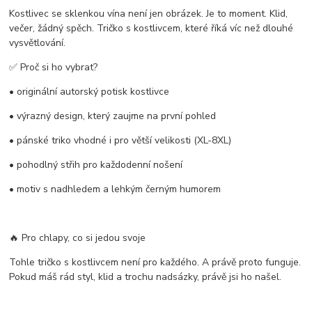
Kostlivec se sklenkou vína není jen obrázek. Je to moment. Klid,
večer, žádný spěch. Tričko s kostlivcem, které říká víc než dlouhé
vysvětlování.
✅ Proč si ho vybrat?
• originální autorský potisk kostlivce
• výrazný design, který zaujme na první pohled
• pánské triko vhodné i pro větší velikosti (XL-8XL)
• pohodlný střih pro každodenní nošení
• motiv s nadhledem a lehkým černým humorem
🔥 Pro chlapy, co si jedou svoje
Tohle tričko s kostlivcem není pro každého. A právě proto funguje.
Pokud máš rád styl, klid a trochu nadsázky, právě jsi ho našel.