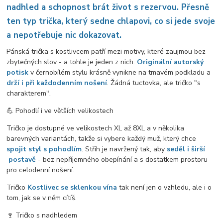
nadhled a schopnost brát život s rezervou. Přesně
ten typ trička, který sedne chlapovi, co si jede svoje
a nepotřebuje nic dokazovat.
Pánská trička s kostlivcem patří mezi motivy, které zaujmou bez
zbytečných slov - a tohle je jeden z nich.
Originální autorský
potisk
v černobílém stylu krásně vynikne na tmavém podkladu a
drží i při každodenním nošení
. Žádná tuctovka, ale tričko "s
charakterem".
💪 Pohodlí i ve větších velikostech
Tričko je dostupné ve velikostech XL až 8XL a v několika
barevných variantách, takže si vybere každý muž, který chce
spojit styl s pohodlím
. Střih je navržený tak, aby
seděl i širší
postavě
- bez nepříjemného obepínání a s dostatkem prostoru
pro celodenní nošení.
Tričko
Kostlivec se sklenkou vína
tak není jen o vzhledu, ale i o
tom, jak se v něm cítíš.
🍷 Tričko s nadhledem