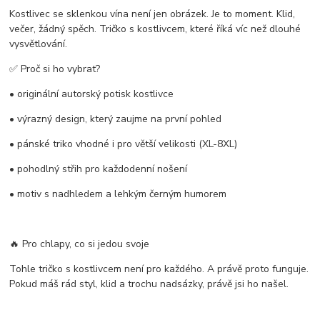
Kostlivec se sklenkou vína není jen obrázek. Je to moment. Klid,
večer, žádný spěch. Tričko s kostlivcem, které říká víc než dlouhé
vysvětlování.
✅ Proč si ho vybrat?
• originální autorský potisk kostlivce
• výrazný design, který zaujme na první pohled
• pánské triko vhodné i pro větší velikosti (XL-8XL)
• pohodlný střih pro každodenní nošení
• motiv s nadhledem a lehkým černým humorem
🔥 Pro chlapy, co si jedou svoje
Tohle tričko s kostlivcem není pro každého. A právě proto funguje.
Pokud máš rád styl, klid a trochu nadsázky, právě jsi ho našel.