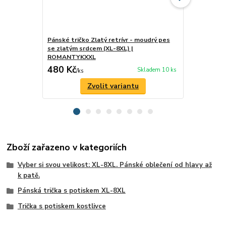
Pánské tričko Zlatý retrívr - moudrý pes
Pánské tričk
se zlatým srdcem (XL-8XL) |
respekt (X
ROMANTYKXXL
480 Kč
480 Kč
Skladem 10 ks
/
ks
/
ks
Zvolit variantu
Zboží zařazeno v kategoriích
Vyber si svou velikost: XL-8XL. Pánské oblečení od hlavy až
k patě.
Pánská trička s potiskem XL-8XL
Trička s potiskem kostlivce