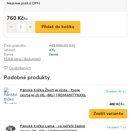
Nejsme plátci DPH
760 Kč
/
ks
Přidat do košíku
Číslo produktu:
AC1000101 231
Velikost:
4XL
Barva:
černá
Hlídat cenu / dostupnost
Do oblíbených
Podobné produkty
Pánské tričko Život je jízda - tvoje
Skladem 49 ks
cesta je cíl (XL-8XL) | ROMANTYKXXL
480 Kč
/
ks
Zvolit variantu
Pánské tričko Lama - co neřeší žádné
Skladem 7 ks