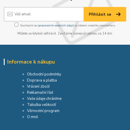
Přihlásit se
Souhlasím se
zpracováním osobních údajů
za účelem rozesílky newsletteru.
Můžete se kdykoli odhlásit. Zasíláme nanejvýš jednou za 14 dní.
Informace k nákupu
Obchodní podmínky
Doprava a platba
Vrácení zboží
Reklamační řád
Vaše údaje chráníme
Tabulka velikostí
Věrnostní program
O mně