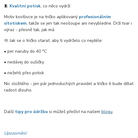
🧵
Kvalitní potisk
, co něco vydrží
Motiv kostlivce je na tričko aplikovaný
profesionálním
sítotiskem
, takže se jen tak neošoupe ani nevybledne. Drží tvar i
výraz - přesně tak, jak má.
🧼 Jak se o tričko starat, aby ti vydrželo co nejdéle:
• per naruby do 40 °C
• nedávej do sušičky
• nežehli přes potisk
Nic složitého - jen pár jednoduchých pravidel a tričko ti bude dělat
radost dlouho.
Další
tipy pro údržbu
si můžeš přečíst na našem
blogu
.
Upozornění: