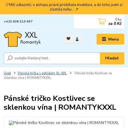
🎈Milí zákazníci, v eshopu právě probíhala inventura, a do toho jsem si
zlomila nohu... 📌
0
ks
+420 608 519 697
za
0 Kč
Menu
Hledat
Úvod
Pánská trička s potiskem XL-8XL
Pánské tričko Kostlivec se
sklenkou vína | ROMANTYKXXL
Pánské tričko Kostlivec se
sklenkou vína | ROMANTYKXXL