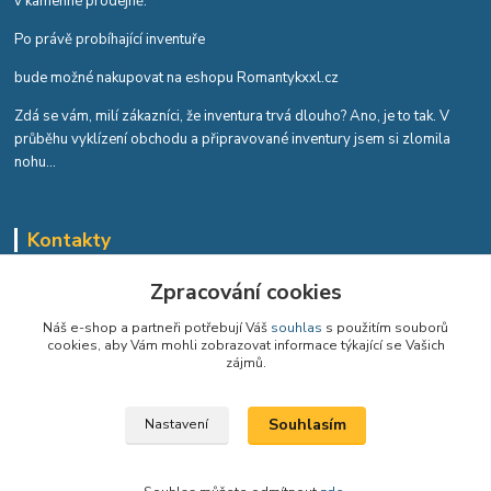
v kamenné prodejně.
Po právě probíhající inventuře
bude možné nakupovat na eshopu Romantykxxl.cz
Zdá se vám, milí zákazníci, že inventura trvá dlouho? Ano, je to tak. V
průběhu vyklízení obchodu a připravované inventury jsem si zlomila
nohu...
Kontakty
Romana Tykvová
Zpracování cookies
+420 608 519 697
Náš e-shop a partneři potřebují Váš
souhlas
s použitím souborů
cookies, aby Vám mohli zobrazovat informace týkající se Vašich
info@romantykxxl.cz
zájmů.
Souhlasím
Nastavení