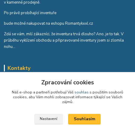
v kamenné prodejně.
Po právě probíhající inventuře
bude možné nakupovat na eshopu Romantykxxl.cz
Zdá se vám, milí zákazníci, že inventura trvá dlouho? Ano, je to tak. V
průběhu vyklízení obchodu a připravované inventury jsem si zlomila
nohu...
Kontakty
Romana Tykvová
Zpracování cookies
+420 608 519 697
Náš e-shop a partneři potřebují Váš
souhlas
s použitím souborů
cookies, aby Vám mohli zobrazovat informace týkající se Vašich
info@romantykxxl.cz
zájmů.
Souhlasím
Nastavení