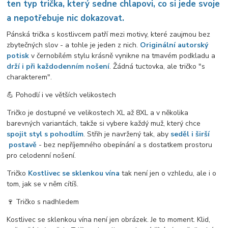
ten typ trička, který sedne chlapovi, co si jede svoje
a nepotřebuje nic dokazovat.
Pánská trička s kostlivcem patří mezi motivy, které zaujmou bez
zbytečných slov - a tohle je jeden z nich.
Originální autorský
potisk
v černobílém stylu krásně vynikne na tmavém podkladu a
drží i při každodenním nošení
. Žádná tuctovka, ale tričko "s
charakterem".
💪 Pohodlí i ve větších velikostech
Tričko je dostupné ve velikostech XL až 8XL a v několika
barevných variantách, takže si vybere každý muž, který chce
spojit styl s pohodlím
. Střih je navržený tak, aby
seděl i širší
postavě
- bez nepříjemného obepínání a s dostatkem prostoru
pro celodenní nošení.
Tričko
Kostlivec se sklenkou vína
tak není jen o vzhledu, ale i o
tom, jak se v něm cítíš.
🍷 Tričko s nadhledem
Kostlivec se sklenkou vína není jen obrázek. Je to moment. Klid,