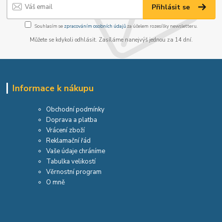
Přihlásit se
Souhlasím se
zpracováním osobních údajů
za účelem rozesílky newsletteru.
Můžete se kdykoli odhlásit. Zasíláme nanejvýš jednou za 14 dní.
Informace k nákupu
Obchodní podmínky
Doprava a platba
Vrácení zboží
Reklamační řád
Vaše údaje chráníme
Tabulka velikostí
Věrnostní program
O mně