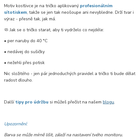
Motiv kostlivce je na tričko aplikovaný
profesionálním
sítotiskem
, takže se jen tak neošoupe ani nevybledne. Drží tvar i
výraz - přesně tak, jak má.
🧼 Jak se o tričko starat, aby ti vydrželo co nejdéle:
• per naruby do 40 °C
• nedávej do sušičky
• nežehli přes potisk
Nic složitého - jen pár jednoduchých pravidel a tričko ti bude dělat
radost dlouho.
Další
tipy pro údržbu
si můžeš přečíst na našem
blogu
.
Upozornění:
Barva se může mírně lišit, záleží na nastavení tvého monitoru.