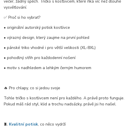
večer, žádný spěch. Tričko s kostlivcem, které říká víc než dlouhé
vysvětlování.
✅ Proč si ho vybrat?
• originální autorský potisk kostlivce
• výrazný design, který zaujme na první pohled
• pánské triko vhodné i pro větší velikosti (XL-8XL)
• pohodlný střih pro každodenní nošení
• motiv s nadhledem a lehkým černým humorem
🔥 Pro chlapy, co si jedou svoje
Tohle tričko s kostlivcem není pro každého. A právě proto funguje.
Pokud máš rád styl, klid a trochu nadsázky, právě jsi ho našel.
🧵
Kvalitní potisk
, co něco vydrží