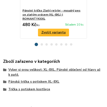
Pánské tričko Zlatý retrívr - moudrý pes
Pánské tričk
se zlatým srdcem (XL-8XL) |
respekt (X
ROMANTYKXXL
480 Kč
480 Kč
Skladem 10 ks
/
ks
/
ks
Zvolit variantu
Zboží zařazeno v kategoriích
Vyber si svou velikost: XL-8XL. Pánské oblečení od hlavy až
k patě.
Pánská trička s potiskem XL-8XL
Trička s potiskem kostlivce