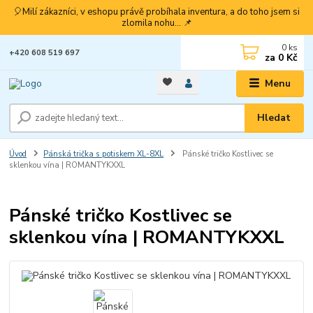
🎈Milí zákazníci, v eshopu právě probíhala inventura, a do toho jsem si
zlomila nohu... 📌
0
ks
+420 608 519 697
za
0 Kč
Menu
Hledat
Úvod
Pánská trička s potiskem XL-8XL
Pánské tričko Kostlivec se
sklenkou vína | ROMANTYKXXL
Pánské tričko Kostlivec se
sklenkou vína | ROMANTYKXXL