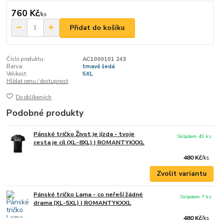
760 Kč
/
ks
Přidat do košíku
Číslo produktu:
AC1000101 243
Barva:
tmavě šedá
Velikost:
5XL
Hlídat cenu / dostupnost
Do oblíbených
Podobné produkty
Pánské tričko Život je jízda - tvoje
Skladem 49 ks
cesta je cíl (XL-8XL) | ROMANTYKXXL
480 Kč
/
ks
Zvolit variantu
Pánské tričko Lama - co neřeší žádné
Skladem 7 ks
drama (XL-5XL) | ROMANTYKXXL
480 Kč
/
ks