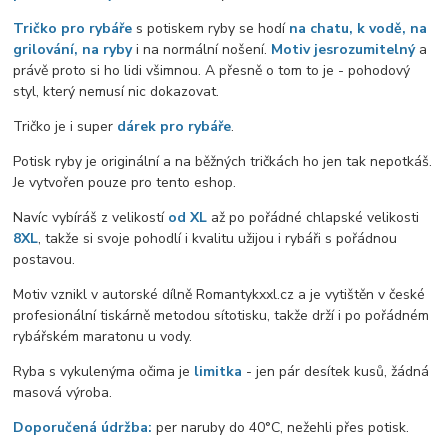
Tričko pro rybáře
s potiskem ryby se hodí
na chatu, k vodě, na
grilování, na ryby
i na normální nošení.
Motiv je
srozumitelný
a
právě proto si ho lidi všimnou. A přesně o tom to je - pohodový
styl, který nemusí nic dokazovat.
Tričko je i super
dárek pro rybáře
.
Potisk ryby je originální a na běžných tričkách ho jen tak nepotkáš.
Je vytvořen pouze pro tento eshop.
Navíc vybíráš z velikostí
od XL
až po pořádné chlapské velikosti
8XL
, takže si svoje pohodlí i kvalitu užijou i rybáři s pořádnou
postavou.
Motiv vznikl v autorské dílně Romantykxxl.cz a je vytištěn v české
profesionální tiskárně metodou sítotisku, takže drží i po pořádném
rybářském maratonu u vody.
Ryba s vykulenýma očima je
limitka
- jen pár desítek kusů, žádná
masová výroba.
Doporučená údržba:
per naruby do 40°C, nežehli přes potisk.