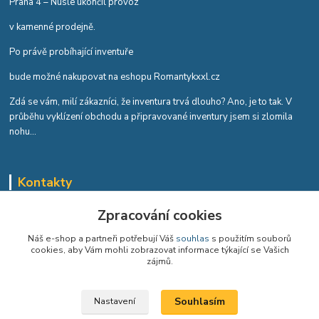
Praha 4 – Nusle ukončil provoz
v kamenné prodejně.
Po právě probíhající inventuře
bude možné nakupovat na eshopu Romantykxxl.cz
Zdá se vám, milí zákazníci, že inventura trvá dlouho? Ano, je to tak. V
průběhu vyklízení obchodu a připravované inventury jsem si zlomila
nohu...
Kontakty
Romana Tykvová
Zpracování cookies
+420 608 519 697
Náš e-shop a partneři potřebují Váš
souhlas
s použitím souborů
cookies, aby Vám mohli zobrazovat informace týkající se Vašich
info@romantykxxl.cz
zájmů.
Souhlasím
Nastavení