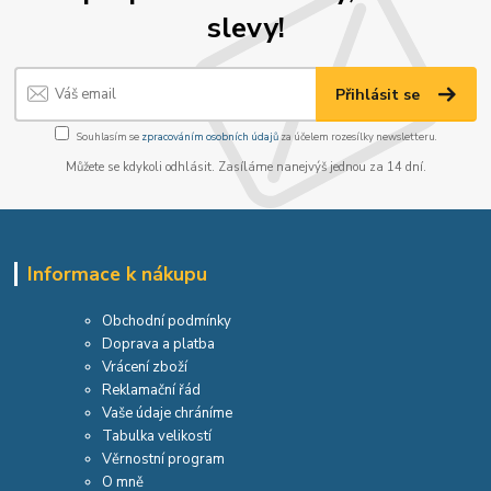
slevy!
Přihlásit se
Souhlasím se
zpracováním osobních údajů
za účelem rozesílky newsletteru.
Můžete se kdykoli odhlásit. Zasíláme nanejvýš jednou za 14 dní.
Informace k nákupu
Obchodní podmínky
Doprava a platba
Vrácení zboží
Reklamační řád
Vaše údaje chráníme
Tabulka velikostí
Věrnostní program
O mně