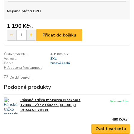
Nejsme plátci DPH
1 190 Kč
/
ks
Přidat do košíku
Číslo produktu:
AB1005 523
Velikost:
8XL
Barva:
tmavě šedá
Hlídat cenu / dostupnost
Do oblíbených
Podobné produkty
Pánské tričko motorka Blackbolt
Skladem 9 ks
1200R - vítr v zádech (XL-3XL) |
ROMANTYKXXL
480 Kč
/
ks
Zvolit variantu