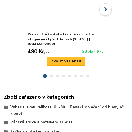
Pánské tričko Auto historické - retro
Pánské tričk
elegán na čtyřech kolech (XL-8XL) |
válečníka (
ROMANTYKXXL
480 Kč
480 Kč
Skladem 9 ks
/
ks
/
ks
Zvolit variantu
Zboží zařazeno v kategoriích
Vyber si svou velikost: XL-8XL. Pánské oblečení od hlavy až
k patě.
Pánská trička s potiskem XL-8XL
Trička s potiskem ostatní