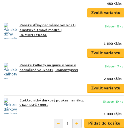
480 Kč
/
ks
Zvolit variantu
Pánské džíny nadměrné velikosti
Skladem 5 ks
elastické tmavě modré |
ROMANTYKXXL
1 690 Kč
/
ks
Zvolit variantu
Pánské kalhoty na gumu v pase v
Skladem 7 ks
nadměrné velikosti | Romantykxxl
2 480 Kč
/
ks
Zvolit variantu
Elektronický dárkový poukaz na nákup
Skladem 10 ks
v hodnotě 1000,-
1 000 Kč
/
ks
Přidat do košíku