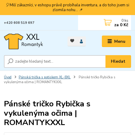
🎈Milí zákazníci, v eshopu právě probíhala inventura, a do toho jsem si
zlomila nohu... 📌
0
ks
+420 608 519 697
za
0 Kč
Menu
Hledat
Úvod
Pánská trička s potiskem XL-8XL
Pánské tričko Rybička s
vykulenýma očima | ROMANTYKXXL
Pánské tričko Rybička s
vykulenýma očima |
ROMANTYKXXL