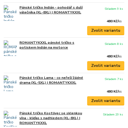
Pánské tričko Indián - pohodář s duší
Skladem 9 ks
válečníka (XL-8XL) | ROMANTYKXXL
480 Kč
/
ks
Zvolit variantu
ROMANTYKXXL pánské tričko s
Skladem 8 ks
potiskem Indián na motorce
480 Kč
/
ks
Zvolit variantu
Pánské tričko Lama - co neřeší žádné
Skladem 7 ks
drama (XL-5XL) | ROMANTYKXXL
480 Kč
/
ks
Zvolit variantu
Pánské tričko Kostlivec se sklenkou
Skladem 29 ks
vína - kliďas s nadhledem (XL-8XL) |
ROMANTYKXXL